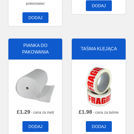
pokorowiec
DODAJ
DODAJ
PIANKA DO
TAŚMA KLEJĄCA
PAKOWANIA
£
1.29
£
1.98
- cana za metr
- cana za taśme
DODAJ
DODAJ