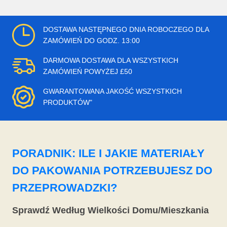
DOSTAWA NASTĘPNEGO DNIA ROBOCZEGO DLA
ZAMÓWIEŃ DO GODZ. 13:00
DARMOWA DOSTAWA DLA WSZYSTKICH
ZAMÓWIEŃ POWYŻEJ £50
GWARANTOWANA JAKOŚĆ WSZYSTKICH
PRODUKTÓW"
PORADNIK: ILE I JAKIE MATERIAŁY
DO PAKOWANIA POTRZEBUJESZ DO
PRZEPROWADZKI?
Sprawdź Według Wielkości Domu/Mieszkania