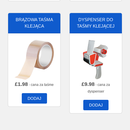
BRĄZOWA TAŚMA
DYSPENSER DO
KLEJĄCA
TAŚMY KLEJĄCEJ
£
1.98
£
9.98
- cana za taśme
- cana za
dyspenser
DODAJ
DODAJ