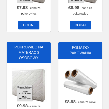
£
7.98
£
8.98
- cana za
- cana za
pokorowiec
pokorowiec
DODAJ
DODAJ
POKROWIEC NA
FOLIA DO
MATERAC 3
PAKOWANIA
OSOBOWY
£
8.98
- cana za rolkę
£
9.98
- cana za