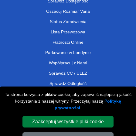
Sprawdź Dostępność
Oszacuj Rozmiar Vana
Status Zamówienia
Lista Przewozowa
Płatności Online
Parkowanie w Londynie
Współpracuj z Nami
Sprawdź CC / ULEZ
Sprawdź Odległość
Ta strona korzysta z plików cookie, aby zapewnić najlepszą jakość
korzystania z naszej witryny. Przeczytaj naszą
Politykę
Man and Van Removals
prywatności
.
Man and Van Services in London
Zaakceptuj wszystkie pliki cookie
Cardboard Boxes London