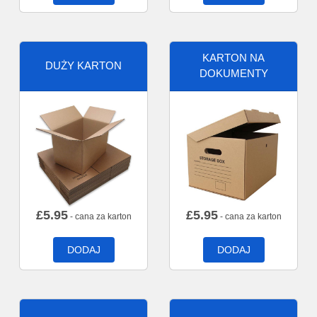
KARTON NA
DUŻY KARTON
DOKUMENTY
£
5.95
£
5.95
- cana za karton
- cana za karton
DODAJ
DODAJ