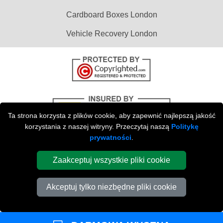
Cardboard Boxes London
Vehicle Recovery London
Ta strona korzysta z plików cookie, aby zapewnić najlepszą jakość
korzystania z naszej witryny. Przeczytaj naszą
Politykę
prywatności
.
Zaakceptuj wszystkie pliki cookie
Copyright © 2004 - 2026
Przeprowadzki Londyn
T/A LMV Transport LTD |
Registered in England and Wales | Numer Rejestracyjny VAT: 281313229 |
Akceptuj tylko niezbędne pliki cookie
Numer Rejestracyjny Firmy: 13305400