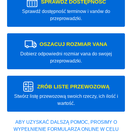
SPRAWDŹ DOSTĘPNOŚĆ
Sprawdź dostępność terminow i vanów do
przeprowadzki.
OSZACUJ ROZMIAR VANA
Dobierz odpowiedni rozmiar vana do swojej
przeprowadzki.
ZRÓB LISTE PRZEWOZOWĄ
Stwórz listę przewozową swoich rzeczy, ich ilość i
wartość.
ABY UZYSKAĆ DALSZĄ POMOC, PROSIMY O
WYPEŁNIENIE FORMULARZA ONLINE W CELU