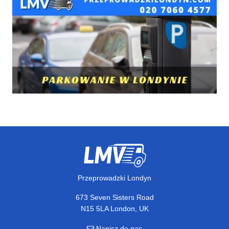
Przeprowadzki Londyn
673 Seven Sisters Road
N15 5LA London, UK
Napisz do nas