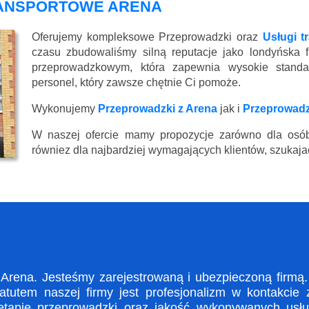
RANSPORTOWE ARENA
Oferujemy kompleksowe Przeprowadzki oraz
Usługi t
czasu zbudowaliśmy silną reputacje jako londyńska 
przeprowadzkowym, która zapewnia wysokie standard
personel, który zawsze chętnie Ci pomoże.
Wykonujemy
Przeprowadzki z Arena
jak i
Przeprowadz
W naszej ofercie mamy propozycje zarówno dla osób
równiez dla najbardziej wymagających klientów, szukajac
ena. Jesteśmy zarejestrowaną i ubezpieczoną firmą. 
utem naszej firmy jest profesjonalizm w kontakcie 
apie przeprowadzki oraz jakość wykonywanych usług