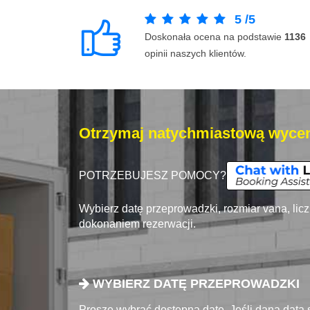
5
/
5
Doskonała ocena na podstawie
1136
opinii naszych klientów.
Otrzymaj natychmiastową wycen
POTRZEBUJESZ POMOCY?
Wybierz datę przeprowadzki, rozmiar vana, lic
dokonaniem rezerwacji.
WYBIERZ DATĘ PRZEPROWADZKI
Proszę wybrać dostępna datę. Jeśli dana data 