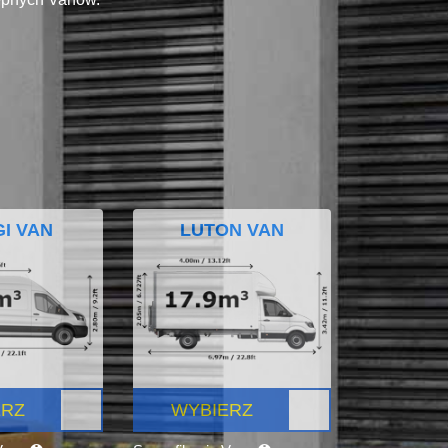
I VAN
LUTON VAN
ERZ
WYBIERZ