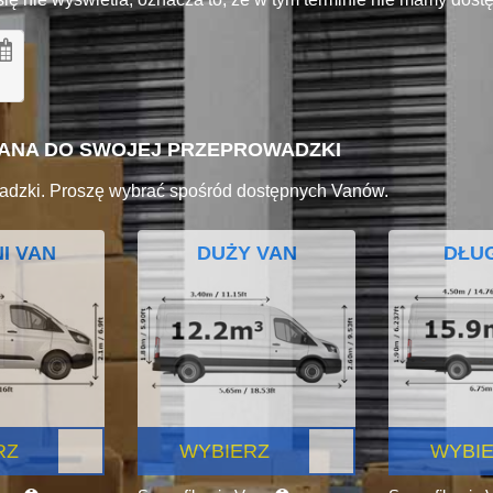
VANA DO SWOJEJ PRZEPROWADZKI
adzki. Proszę wybrać spośród dostępnych Vanów.
I VAN
DUŻY VAN
DŁUG
RZ
WYBIERZ
WYBI