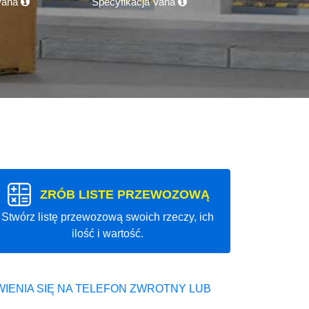
 Vana
Specyfikacja Vana
ZRÓB LISTE PRZEWOZOWĄ
Stwórz listę przewozową swoich rzeczy, ich
ilość i wartość.
IENIA SIĘ NA TELEFON ZWROTNY LUB