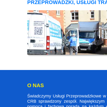
PRZEPROWADZKI, USŁUGI T
O NAS
Świadczymy Usługi Przeprowadzkowe w Ar
CRB sprawdzony zespół. Największym at
pomocą i fachowa poradą na każdym et