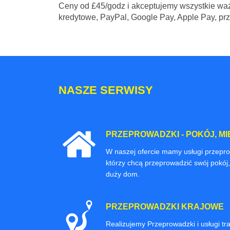
Ceny
od £45/godz
i akceptujemy wszystkie waż
kredytowe, PayPal, Google Pay, Apple Pay, pr
NASZE SERWISY
PRZEPROWADZKI - POKÓJ, MI
W naszej ofercie mamy usługi przepr
którzy chcą przeprowadzić swój pokój,
duży dom.
PRZEPROWADZKI KRAJOWE
Realizujemy Przeprowadzki i usługi t