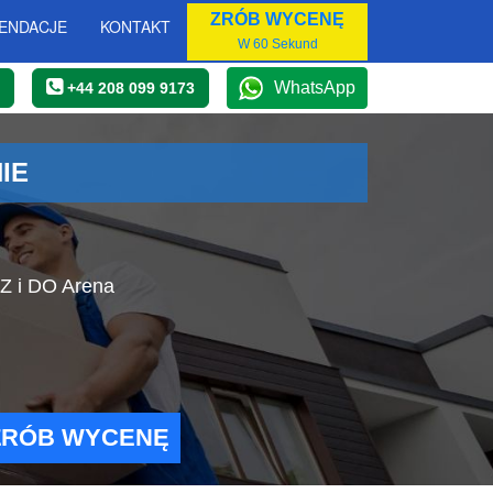
ZRÓB WYCENĘ
ENDACJE
KONTAKT
W 60 Sekund
WhatsApp
+44 208 099 9173
IE
 Z i DO Arena
ZRÓB WYCENĘ