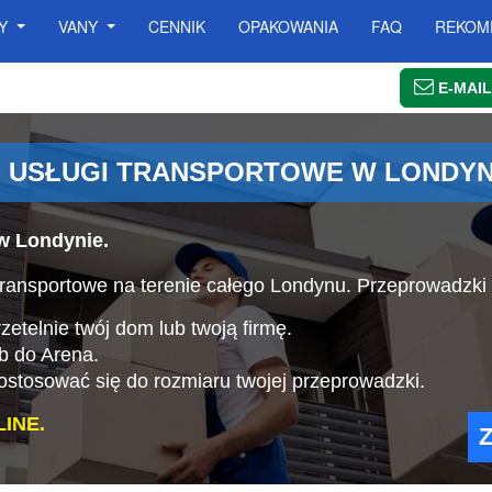
SY
VANY
CENNIK
OPAKOWANIA
FAQ
REKOM
E-MAIL
- USŁUGI TRANSPORTOWE W LONDYN
w Londynie.
ransportowe na terenie całego Londynu. Przeprowadzki
etelnie twój dom lub twoją firmę.
b do Arena.
stosować się do rozmiaru twojej przeprowadzki.
INE.