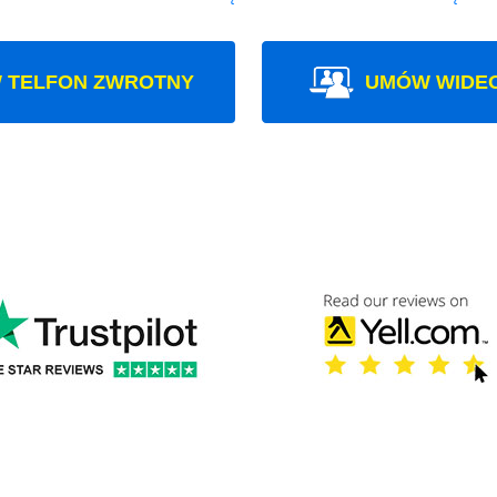
 TELFON ZWROTNY
UMÓW WIDE