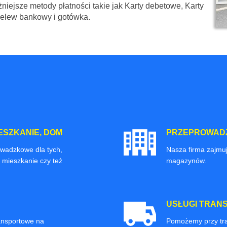
niejsze metody płatności takie jak Karty debetowe, Karty
zelew bankowy i gotówka.
ESZKANIE, DOM
PRZEPROWADZ
owadzkowe dla tych,
Nasza firma zajmuj
 mieszkanie czy też
magazynów.
USŁUGI TRAN
ransportowe na
Pomożemy przy tra