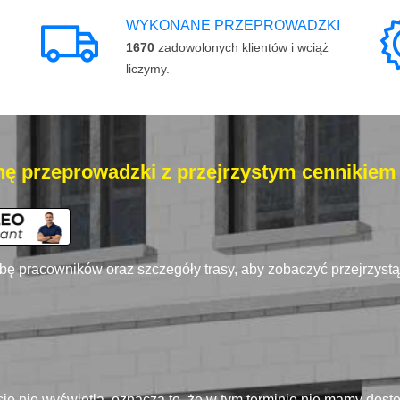
WYKONANE PRZEPROWADZKI
1670
zadowolonych klientów i wciąż
liczymy.
ę przeprowadzki z przejrzystym cennikiem
zbę pracowników oraz szczegóły trasy, aby zobaczyć przejrzyst
się nie wyświetla, oznacza to, że w tym terminie nie mamy dos