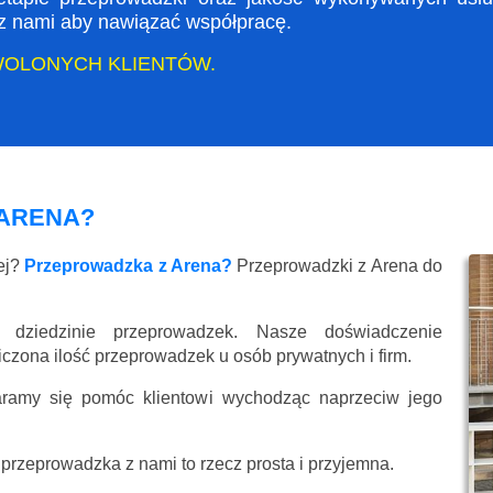
ę z nami aby nawiązać współpracę.
WOLONYCH KLIENTÓW.
ARENA?
ej?
Przeprowadzka z Arena?
Przeprowadzki z Arena do
 dziedzinie przeprowadzek. Nasze doświadczenie
liczona ilość przeprowadzek u osób prywatnych i firm.
aramy się pomóc klientowi wychodząc naprzeciw jego
przeprowadzka z nami to rzecz prosta i przyjemna.