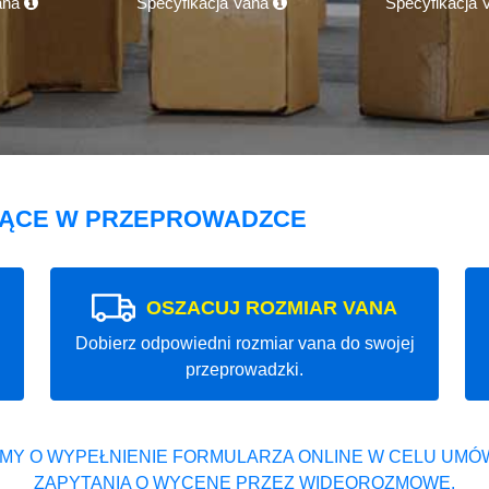
ana
Specyfikacja Vana
Specyfikacja
JĄCE W PRZEPROWADZCE
OSZACUJ ROZMIAR VANA
Dobierz odpowiedni rozmiar vana do swojej
przeprowadzki.
MY O WYPEŁNIENIE FORMULARZA ONLINE W CELU UMÓW
ZAPYTANIA O WYCENĘ PRZEZ WIDEOROZMOWĘ.