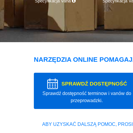
Specyfikacja Vana
Specyfikacja V
NARZĘDZIA ONLINE POMAGA
SPRAWDŹ DOSTĘPNOŚĆ
Sprawdź dostępność terminow i vanów do
przeprowadzki.
ABY UZYSKAĆ DALSZĄ POMOC, PROSI