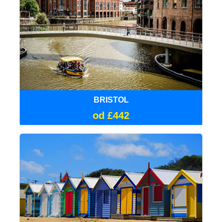
BRISTOL
od £442