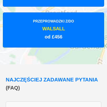
PRZEPROWADZKI Z/DO
WALSALL
od £456
NAJCZĘŚCIEJ ZADAWANE PYTANIA
(FAQ)