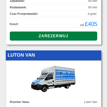
Załadunek:
60 min
Rozładunek:
60 min
Czas Przeprowadzki
4 godz.
£405
Koszt:
od
LUTON VAN
Rozmiar Vana:
Luton Van