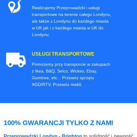
Realizujemy Przeprowadzki i usługi
transportowe na terenie całego Londynu,
ale także z Londynu do każdego miasta
w UK jak i z każdego miasta w UK do
Londynu.
USŁUGI TRANSPORTOWE
Pomożemy przy transporcie w zakupach
z Ikea, B&Q, Selco, Wickes, Ebay,
Gumtree, etc... Przewóz sprzętu
AGD/RTV, Przewóz mebli.
100% GWARANCJI TYLKO Z NAMI
Przeprowadzki Londyn - Brighton
to solidność i pewność