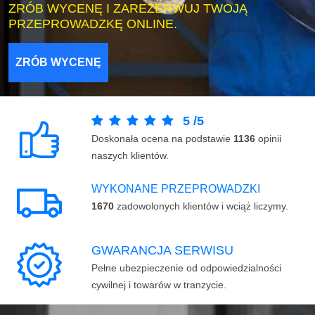
ZRÓB WYCENĘ I ZAREZERWUJ TWOJĄ
PRZEPROWADZKĘ ONLINE.
ZRÓB WYCENĘ
5
/
5
Doskonała ocena na podstawie
1136
opinii
naszych klientów.
WYKONANE PRZEPROWADZKI
1670
zadowolonych klientów i wciąż liczymy.
GWARANCJA SERWISU
Pełne ubezpieczenie od odpowiedzialności
cywilnej i towarów w tranzycie.