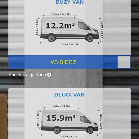
DUŻY VAN
WYBIERZ
Specyfikacja Vana
DŁUGI VAN