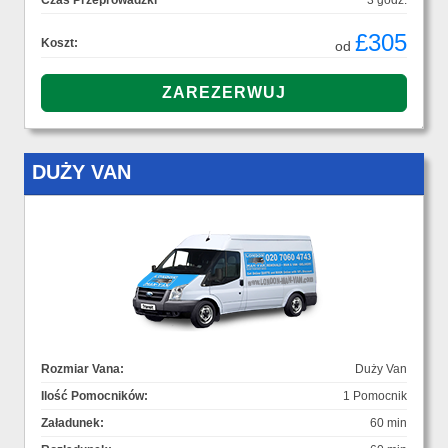
Czas Przeprowadzki
3 godz.
£305
Koszt:
od
DUŻY VAN
Rozmiar Vana:
Duży Van
Ilość Pomocników:
1 Pomocnik
Załadunek:
60 min