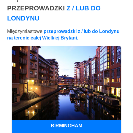
PRZEPROWADZKI
Z / LUB DO
LONDYNU
Międzymiastowe
przeprowadzki z / lub do Londynu
na terenie całej Wielkiej Brytani.
BIRMINGHAM