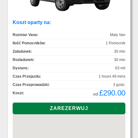
Koszt oparty na:
Rozmiar Vana:
Mały Van
Ilość Pomocników:
1 Pomocnik
Załadunek:
30 min
Rozładunek:
30 min
Dystans:
63 mil
Czas Przejazdu:
1 hours 49 mins
Czas Przeprowadzki:
3 godz.
£290.00
Koszt:
od