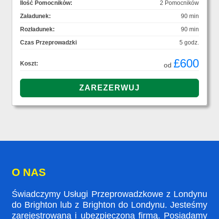
Ilość Pomocników:
2 Pomocników
Załadunek:
90 min
Rozładunek:
90 min
Czas Przeprowadzki
5 godz.
£600
Koszt:
od
O NAS
Świadczymy Usługi Przeprowadzkowe z Londynu
do Brighton lub z Brighton do Londynu. Jesteśmy
zarejestrowaną i ubezpieczoną firmą. Posiadamy