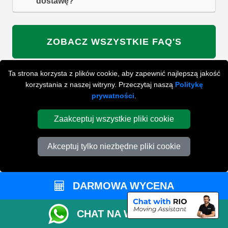
dostawę?
ZOBACZ WSZYSTKIE FAQ'S
Ta strona korzysta z plików cookie, aby zapewnić najlepszą jakość
korzystania z naszej witryny. Przeczytaj naszą
Politykę
WYSZUKAJ W NAJCZĘŚCIEJ ZADAWANYCH
prywatności
.
PYTANIACH
Zaakceptuj wszystkie pliki cookie
ZACZNIJ WPISYWAĆ SWOJE PYTANIE I WYBIERZ Z
PONIŻSZYCH WYNIKÓW
Akceptuj tylko niezbędne pliki cookie
DARMOWA WYCENA
CHAT NA WHATSAPP
PRZYGOTUJ SIĘ DO SWOJEJ