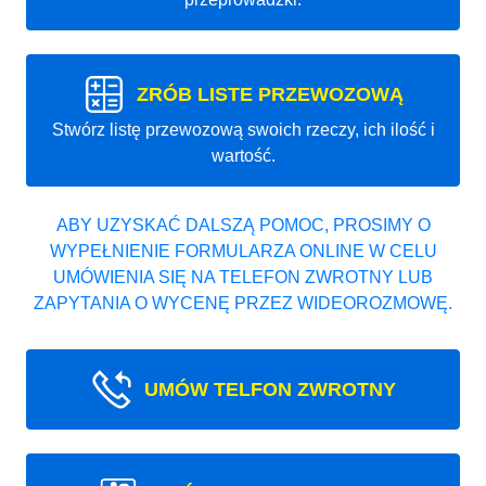
ZRÓB LISTE PRZEWOZOWĄ
Stwórz listę przewozową swoich rzeczy, ich ilość i
wartość.
ABY UZYSKAĆ DALSZĄ POMOC, PROSIMY O
WYPEŁNIENIE FORMULARZA ONLINE W CELU
UMÓWIENIA SIĘ NA TELEFON ZWROTNY LUB
ZAPYTANIA O WYCENĘ PRZEZ WIDEOROZMOWĘ.
UMÓW TELFON ZWROTNY