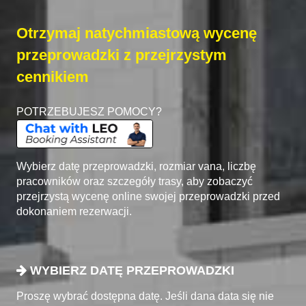
Otrzymaj natychmiastową wycenę
przeprowadzki z przejrzystym
cennikiem
POTRZEBUJESZ POMOCY?
Wybierz datę przeprowadzki, rozmiar vana, liczbę
pracowników oraz szczegóły trasy, aby zobaczyć
przejrzystą wycenę online swojej przeprowadzki przed
dokonaniem rezerwacji.
WYBIERZ DATĘ PRZEPROWADZKI
Proszę wybrać dostępna datę. Jeśli dana data się nie