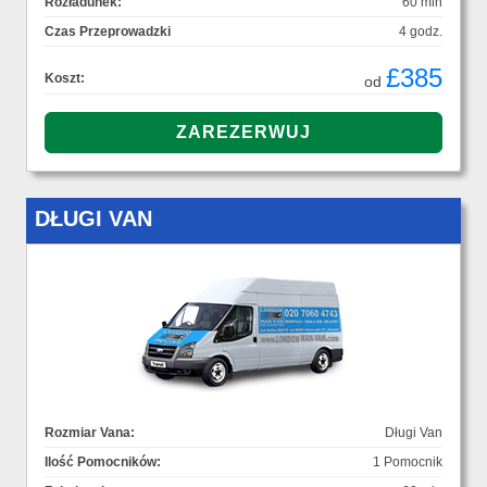
Rozładunek:
60 min
Czas Przeprowadzki
4 godz.
£385
Koszt:
od
DŁUGI VAN
Rozmiar Vana:
Długi Van
Ilość Pomocników:
1 Pomocnik