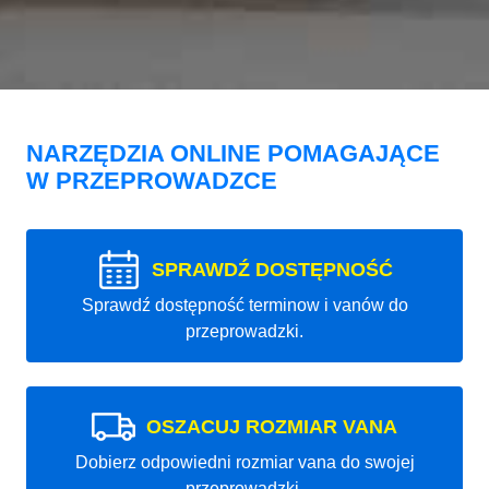
NARZĘDZIA ONLINE POMAGAJĄCE
W PRZEPROWADZCE
SPRAWDŹ DOSTĘPNOŚĆ
Sprawdź dostępność terminow i vanów do
przeprowadzki.
OSZACUJ ROZMIAR VANA
Dobierz odpowiedni rozmiar vana do swojej
przeprowadzki.