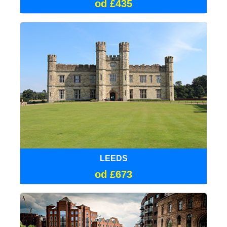
od £435
LEEDS
od £673