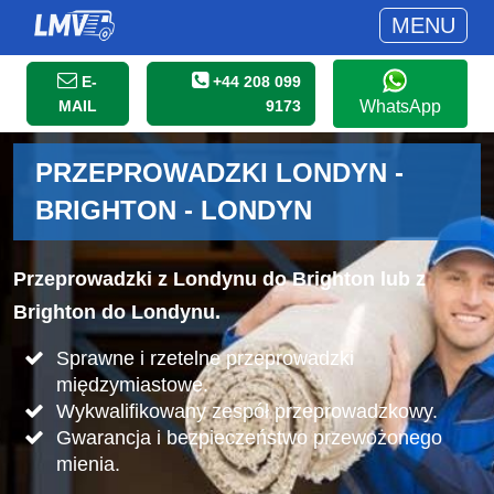
MENU
E-
+44 208 099
MAIL
9173
WhatsApp
PRZEPROWADZKI LONDYN -
BRIGHTON - LONDYN
Przeprowadzki z Londynu do Brighton lub z
Brighton do Londynu.
Sprawne i rzetelne przeprowadzki
międzymiastowe.
Wykwalifikowany zespół przeprowadzkowy.
Gwarancja i bezpieczeństwo przewożonego
mienia.