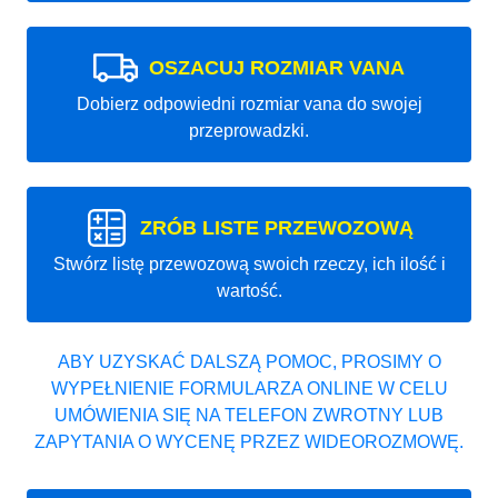
OSZACUJ ROZMIAR VANA
Dobierz odpowiedni rozmiar vana do swojej
przeprowadzki.
ZRÓB LISTE PRZEWOZOWĄ
Stwórz listę przewozową swoich rzeczy, ich ilość i
wartość.
ABY UZYSKAĆ DALSZĄ POMOC, PROSIMY O
WYPEŁNIENIE FORMULARZA ONLINE W CELU
UMÓWIENIA SIĘ NA TELEFON ZWROTNY LUB
ZAPYTANIA O WYCENĘ PRZEZ WIDEOROZMOWĘ.