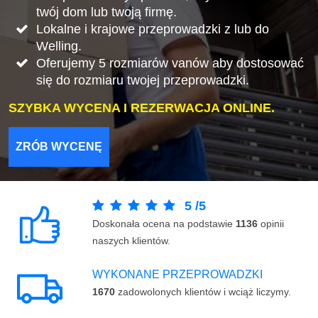
twój dom lub twoją firmę.
Lokalne i krajowe przeprowadzki z lub do
Welling.
Oferujemy 5 rozmiarów vanów aby dostosować
się do rozmiaru twojej przeprowadzki.
SZYBKA WYCENA I REZERWACJA ONLINE.
ZRÓB WYCENĘ
5
/
5
Doskonała ocena na podstawie
1136
opinii
naszych klientów.
WYKONANE PRZEPROWADZKI
1670
zadowolonych klientów i wciąż liczymy.