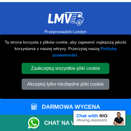
Przeprowadzki Londyn
Ta strona korzysta z plików cookie, aby zapewnić najlepszą jakość
673 Seven Sisters Road
korzystania z naszej witryny. Przeczytaj naszą
Politykę
,
N15 5LA
London
UK
prywatności
.
Napisz do nas
+44 208 099 9173
Zaakceptuj wszystkie pliki cookie
Akceptuj tylko niezbędne pliki cookie
STREFA KLIENTA
DARMOWA WYCENA
Kontakt
FAQ
CHAT NA WHATSAPP
Rekomendacje