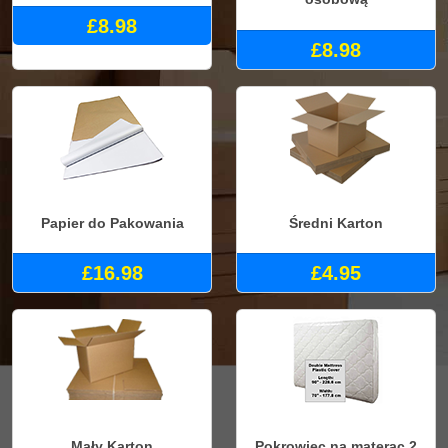
£8.98
£8.98
Papier do Pakowania
Średni Karton
£16.98
£4.95
Mały Karton
Pokrowiec na materac 2