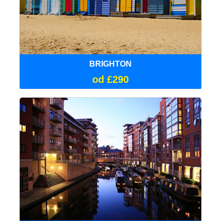
BRIGHTON
od £290