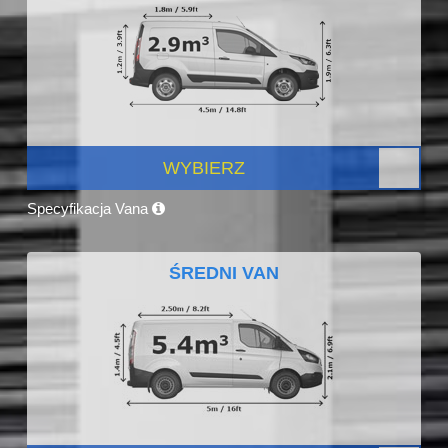
WYBIERZ
Specyfikacja Vana
ŚREDNI VAN