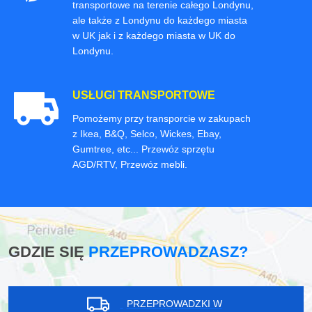
transportowe na terenie całego Londynu,
ale także z Londynu do każdego miasta
w UK jak i z każdego miasta w UK do
Londynu.
USŁUGI TRANSPORTOWE
Pomożemy przy transporcie w zakupach
z Ikea, B&Q, Selco, Wickes, Ebay,
Gumtree, etc... Przewóz sprzętu
AGD/RTV, Przewóz mebli.
GDZIE SIĘ
PRZEPROWADZASZ?
PRZEPROWADZKI W