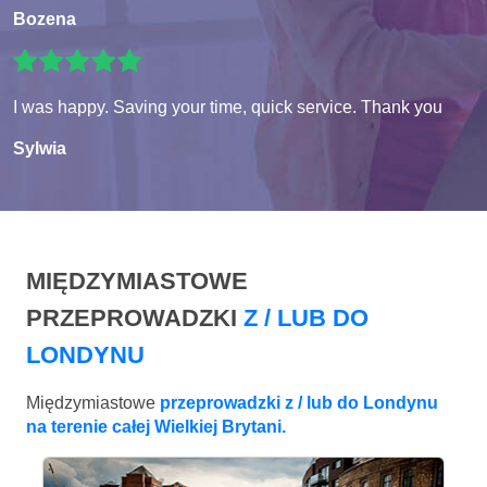
Bozena
I was happy. Saving your time, quick service. Thank you
Sylwia
MIĘDZYMIASTOWE
PRZEPROWADZKI
Z / LUB DO
LONDYNU
Międzymiastowe
przeprowadzki z / lub do Londynu
na terenie całej Wielkiej Brytani.