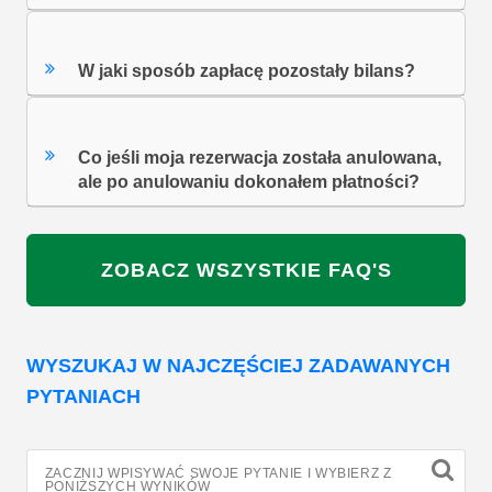
W jaki sposób zapłacę pozostały bilans?
Co jeśli moja rezerwacja została anulowana,
ale po anulowaniu dokonałem płatności?
ZOBACZ WSZYSTKIE FAQ'S
WYSZUKAJ W NAJCZĘŚCIEJ ZADAWANYCH
PYTANIACH
ZACZNIJ WPISYWAĆ SWOJE PYTANIE I WYBIERZ Z
PONIŻSZYCH WYNIKÓW