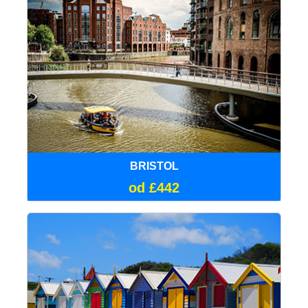
BRISTOL
od £442