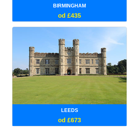
BIRMINGHAM
od £435
LEEDS
od £673