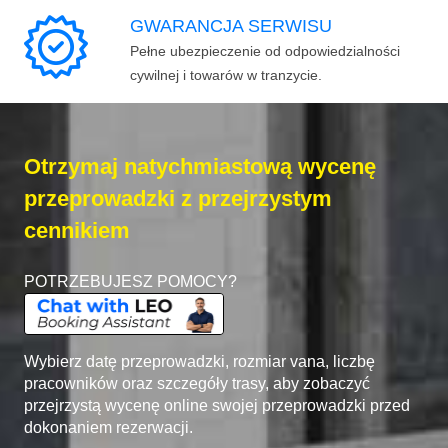
GWARANCJA SERWISU
Pełne ubezpieczenie od odpowiedzialności
cywilnej i towarów w tranzycie.
Otrzymaj natychmiastową wycenę
przeprowadzki z przejrzystym
cennikiem
POTRZEBUJESZ POMOCY?
Wybierz datę przeprowadzki, rozmiar vana, liczbę
pracowników oraz szczegóły trasy, aby zobaczyć
przejrzystą wycenę online swojej przeprowadzki przed
dokonaniem rezerwacji.