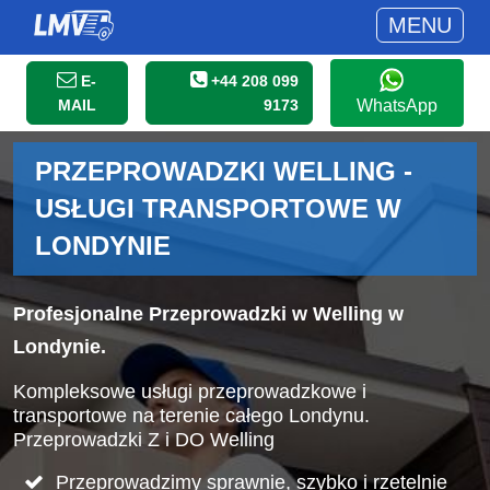
MENU
E-
+44 208 099
MAIL
9173
WhatsApp
PRZEPROWADZKI WELLING -
USŁUGI TRANSPORTOWE W
LONDYNIE
Profesjonalne Przeprowadzki w Welling w
Londynie.
Kompleksowe usługi przeprowadzkowe i
transportowe na terenie całego Londynu.
Przeprowadzki Z i DO Welling
Przeprowadzimy sprawnie, szybko i rzetelnie