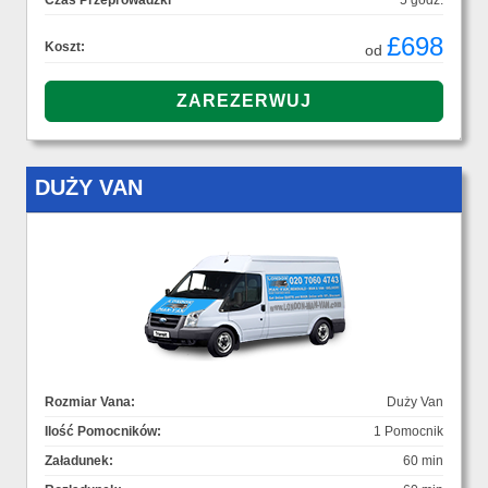
Czas Przeprowadzki
5 godz.
£698
Koszt:
od
DUŻY VAN
Rozmiar Vana:
Duży Van
Ilość Pomocników:
1 Pomocnik
Załadunek:
60 min