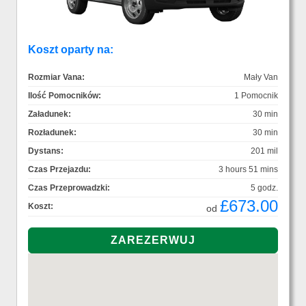
Koszt oparty na:
Rozmiar Vana:
Mały Van
Ilość Pomocników:
1 Pomocnik
Załadunek:
30 min
Rozładunek:
30 min
Dystans:
201 mil
Czas Przejazdu:
3 hours 51 mins
Czas Przeprowadzki:
5 godz.
£673.00
Koszt:
od