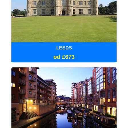
LEEDS
od £673