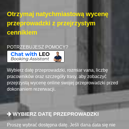
Otrzymaj natychmiastową wycenę
przeprowadzki z przejrzystym
cennikiem
POTRZEBUJESZ POMOCY?
Wybierz datę przeprowadzki, rozmiar vana, liczbę
pracowników oraz szczegóły trasy, aby zobaczyć
przejrzystą wycenę online swojej przeprowadzki przed
dokonaniem rezerwacji.
WYBIERZ DATĘ PRZEPROWADZKI
Proszę wybrać dostępna datę. Jeśli dana data się nie