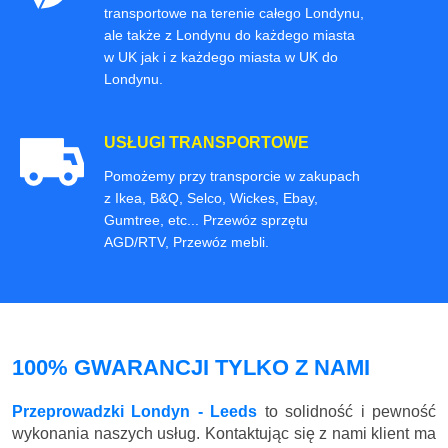
transportowe na terenie całego Londynu,
ale także z Londynu do każdego miasta
w UK jak i z każdego miasta w UK do
Londynu.
USŁUGI TRANSPORTOWE
Pomożemy przy transporcie w zakupach
z Ikea, B&Q, Selco, Wickes, Ebay,
Gumtree, etc... Przewóz sprzętu
AGD/RTV, Przewóz mebli.
100% GWARANCJI TYLKO Z NAMI
Przeprowadzki Londyn - Leeds
to solidność i pewność
wykonania naszych usług. Kontaktując się z nami klient ma