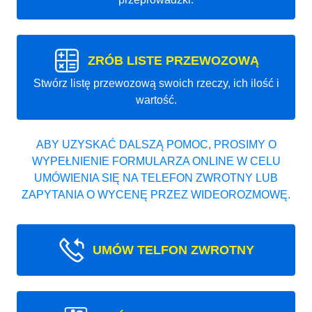
ZRÓB LISTE PRZEWOZOWĄ
Stwórz listę przewozową swoich rzeczy, ich ilość i
wartość.
ABY UZYSKAĆ DALSZĄ POMOC, PROSIMY O
WYPEŁNIENIE FORMULARZA ONLINE W CELU
UMÓWIENIA SIĘ NA TELEFON ZWROTNY LUB
ZAPYTANIA O WYCENĘ PRZEZ WIDEOROZMOWĘ.
UMÓW TELFON ZWROTNY