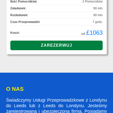
Ilość Pomocników:
2 Pomocników
Załadunek:
90 min
Rozładunek:
90 min
Czas Przeprowadzki
7 godz.
£1063
Koszt:
od
O NAS
Świadczymy Usługi Przeprowadzkowe z Londynu
do Leeds lub z Leeds do Londynu. Jesteśmy
zarejestrowaną i ubezpieczoną firmą. Posiadamy