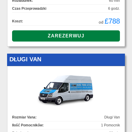
Rozładunek:
60 min
Czas Przeprowadzki
6 godz.
£788
Koszt:
od
DŁUGI VAN
Rozmiar Vana:
Długi Van
Ilość Pomocników:
1 Pomocnik