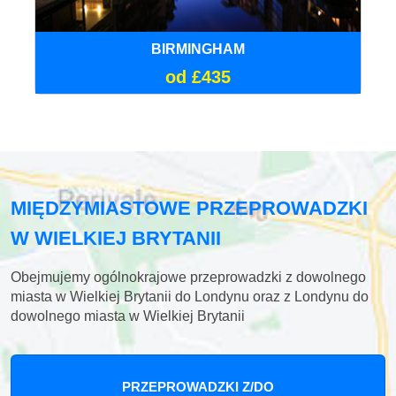
BIRMINGHAM
od £435
MIĘDZYMIASTOWE PRZEPROWADZKI
W WIELKIEJ BRYTANII
Obejmujemy ogólnokrajowe przeprowadzki z dowolnego
miasta w Wielkiej Brytanii do Londynu oraz z Londynu do
dowolnego miasta w Wielkiej Brytanii
PRZEPROWADZKI Z/DO