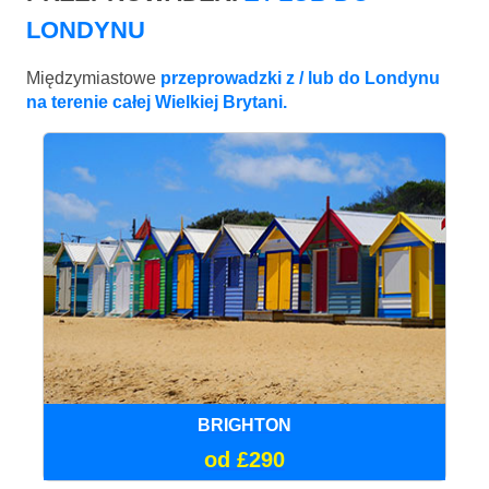
LONDYNU
Międzymiastowe
przeprowadzki z / lub do Londynu
na terenie całej Wielkiej Brytani.
BRIGHTON
od £290