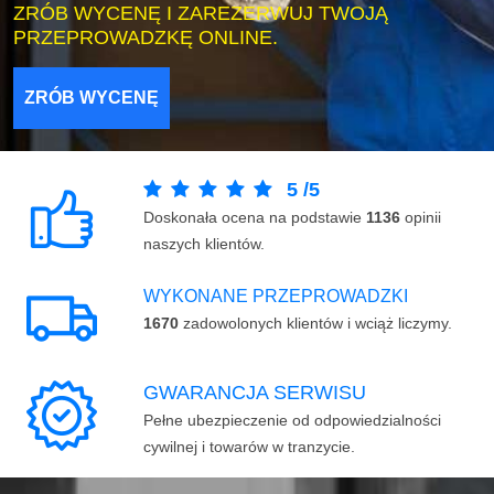
ZRÓB WYCENĘ I ZAREZERWUJ TWOJĄ
PRZEPROWADZKĘ ONLINE.
ZRÓB WYCENĘ
5
/
5
Doskonała ocena na podstawie
1136
opinii
naszych klientów.
WYKONANE PRZEPROWADZKI
1670
zadowolonych klientów i wciąż liczymy.
GWARANCJA SERWISU
Pełne ubezpieczenie od odpowiedzialności
cywilnej i towarów w tranzycie.