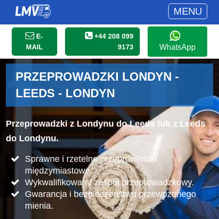
MENU
E-
+44 208 099
MAIL
9173
WhatsApp
PRZEPROWADZKI LONDYN -
LEEDS - LONDYN
Przeprowadzki z Londynu do Leeds lub z Leeds
do Londynu.
Sprawne i rzetelne przeprowadzki
międzymiastowe.
Wykwalifikowany zespół przeprowadzkowy.
Gwarancja i bezpieczeństwo przewożonego
mienia.