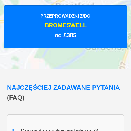
PRZEPROWADZKI Z/DO
BROMESWELL
od £385
NAJCZĘŚCIEJ ZADAWANE PYTANIA
(FAQ)
Czy opłata za paliwo jest wliczona?