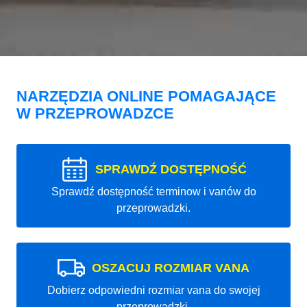
NARZĘDZIA ONLINE POMAGAJĄCE
W PRZEPROWADZCE
SPRAWDŹ DOSTĘPNOŚĆ
Sprawdź dostępność terminow i vanów do
przeprowadzki.
OSZACUJ ROZMIAR VANA
Dobierz odpowiedni rozmiar vana do swojej
przeprowadzki.