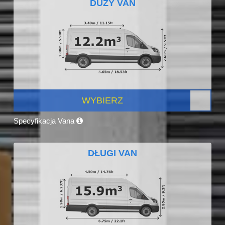
DUŻY VAN
WYBIERZ
Specyfikacja Vana
DŁUGI VAN