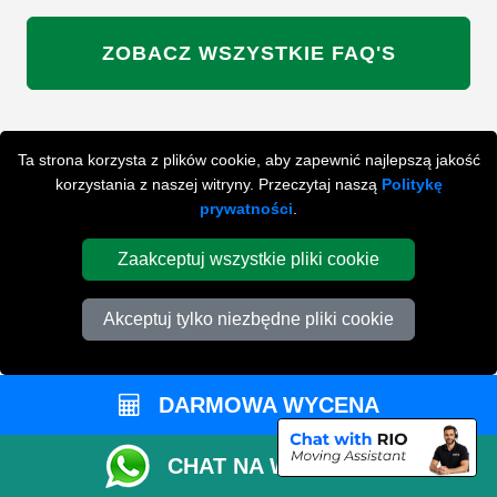
ZOBACZ WSZYSTKIE FAQ'S
WYSZUKAJ W NAJCZĘŚCIEJ ZADAWANYCH
Ta strona korzysta z plików cookie, aby zapewnić najlepszą jakość
PYTANIACH
korzystania z naszej witryny. Przeczytaj naszą
Politykę
prywatności
.
Zaakceptuj wszystkie pliki cookie
ZACZNIJ WPISYWAĆ SWOJE PYTANIE I WYBIERZ Z
PONIŻSZYCH WYNIKÓW
Akceptuj tylko niezbędne pliki cookie
DARMOWA WYCENA
PRZYGOTUJ SIĘ DO SWOJEJ
CHAT NA WHATSAPP
PRZEPROWADZKI