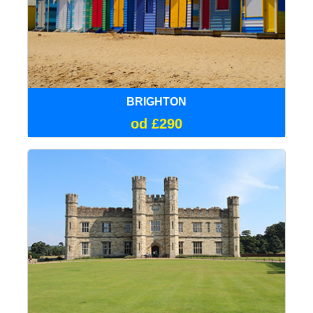
BRIGHTON
od £290