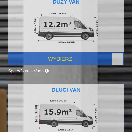
DUŻY VAN
WYBIERZ
Specyfikacja Vana
DŁUGI VAN