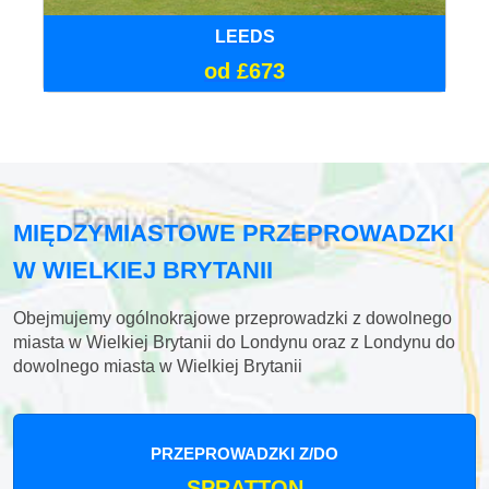
LEEDS
od £673
MIĘDZYMIASTOWE PRZEPROWADZKI
W WIELKIEJ BRYTANII
Obejmujemy ogólnokrajowe przeprowadzki z dowolnego
miasta w Wielkiej Brytanii do Londynu oraz z Londynu do
dowolnego miasta w Wielkiej Brytanii
PRZEPROWADZKI Z/DO
SPRATTON