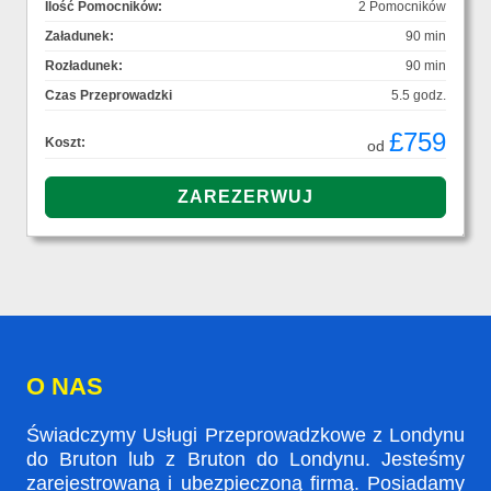
Ilość Pomocników:
2 Pomocników
Załadunek:
90 min
Rozładunek:
90 min
Czas Przeprowadzki
5.5 godz.
£759
Koszt:
od
O NAS
Świadczymy Usługi Przeprowadzkowe z Londynu
do Bruton lub z Bruton do Londynu. Jesteśmy
zarejestrowaną i ubezpieczoną firmą. Posiadamy