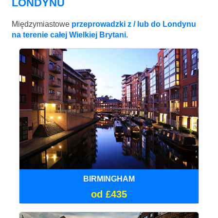
LONDYNU
Międzymiastowe
przeprowadzki z / lub do Londynu
na terenie całej Wielkiej Brytani.
BIRMINGHAM
od £435