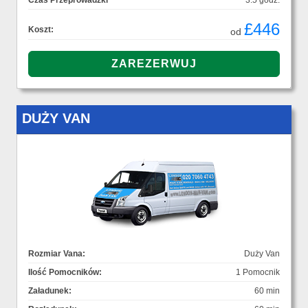
Czas Przeprowadzki
3.5 godz.
£446
Koszt:
od
DUŻY VAN
Rozmiar Vana:
Duży Van
Ilość Pomocników:
1 Pomocnik
Załadunek:
60 min