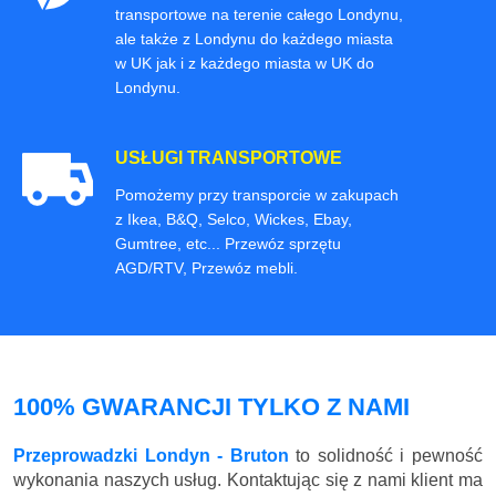
transportowe na terenie całego Londynu,
ale także z Londynu do każdego miasta
w UK jak i z każdego miasta w UK do
Londynu.
USŁUGI TRANSPORTOWE
Pomożemy przy transporcie w zakupach
z Ikea, B&Q, Selco, Wickes, Ebay,
Gumtree, etc... Przewóz sprzętu
AGD/RTV, Przewóz mebli.
100% GWARANCJI TYLKO Z NAMI
Przeprowadzki Londyn - Bruton
to solidność i pewność
wykonania naszych usług. Kontaktując się z nami klient ma