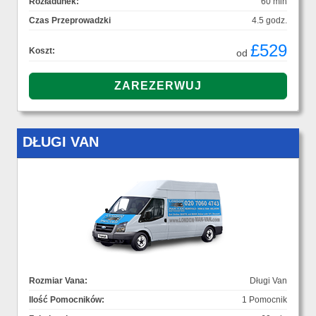
Rozładunek:
60 min
Czas Przeprowadzki
4.5 godz.
£529
Koszt:
od
DŁUGI VAN
Rozmiar Vana:
Długi Van
Ilość Pomocników:
1 Pomocnik