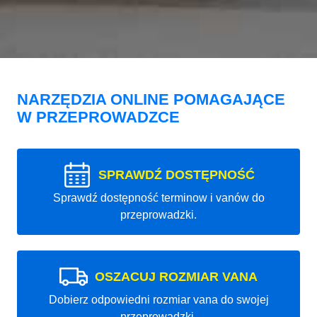
NARZĘDZIA ONLINE POMAGAJĄCE
W PRZEPROWADZCE
SPRAWDŹ DOSTĘPNOŚĆ
Sprawdź dostępność terminow i vanów do
przeprowadzki.
OSZACUJ ROZMIAR VANA
Dobierz odpowiedni rozmiar vana do swojej
przeprowadzki.