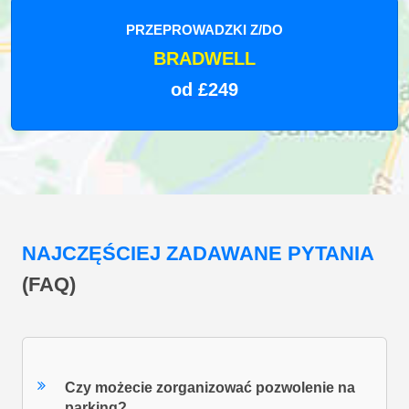
PRZEPROWADZKI Z/DO
BRADWELL
od £249
NAJCZĘŚCIEJ ZADAWANE PYTANIA
(FAQ)
Czy możecie zorganizować pozwolenie na
parking?