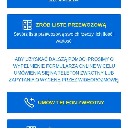
ZRÓB LISTE PRZEWOZOWĄ
Stwórz listę przewozową swoich rzeczy, ich ilość i
wartość.
ABY UZYSKAĆ DALSZĄ POMOC, PROSIMY O
WYPEŁNIENIE FORMULARZA ONLINE W CELU
UMÓWIENIA SIĘ NA TELEFON ZWROTNY LUB
ZAPYTANIA O WYCENĘ PRZEZ WIDEOROZMOWĘ.
UMÓW TELFON ZWROTNY