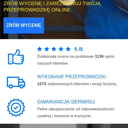
ZRÓB WYCENĘ I ZAREZERWUJ TWOJĄ
PRZEPROWADZKĘ ONLINE.
ZRÓB WYCENĘ
5
/
5
Doskonała ocena na podstawie
1136
opinii
naszych klientów.
WYKONANE PRZEPROWADZKI
1670
zadowolonych klientów i wciąż liczymy.
GWARANCJA SERWISU
Pełne ubezpieczenie od odpowiedzialności
cywilnej i towarów w tranzycie.