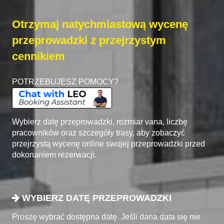
Otrzymaj natychmiastową wycenę
przeprowadzki z przejrzystym
cennikiem
POTRZEBUJESZ POMOCY?
Wybierz datę przeprowadzki, rozmiar vana, liczbę
pracowników oraz szczegóły trasy, aby zobaczyć
przejrzystą wycenę online swojej przeprowadzki przed
dokonaniem rezerwacji.
WYBIERZ DATĘ PRZEPROWADZKI
Proszę wybrać dostępna datę. Jeśli dana data się nie