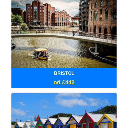
BRISTOL
od £442