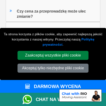
Czy cena za przeprowadzkę może ulec
zmianie?
Ta strona korzysta z plików cookie, aby zapewnić najlepszą jakość
Czy pokrywam koszta dojazdu do mnie i
korzystania z naszej witryny. Przeczytaj naszą
Politykę
powrotu ode mnie?
prywatności
.
Zaakceptuj wszystkie pliki cookie
Ile zapłacę za usługę pakowania?
Akceptuj tylko niezbędne pliki cookie
Czy mogę korzystać z narzędzia do
szacowania wielkości vana online w
DARMOWA WYCENA
przypadku przeprowadzek
międzynarodowych?
CHAT NA WHATSAPP