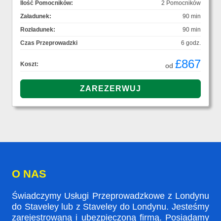
Ilość Pomocników:
2 Pomocników
Załadunek:
90 min
Rozładunek:
90 min
Czas Przeprowadzki
6 godz.
£867
Koszt:
od
O NAS
Świadczymy Usługi Przeprowadzkowe z Londynu
do Staveley lub z Staveley do Londynu. Jesteśmy
zarejestrowaną i ubezpieczoną firmą. Posiadamy