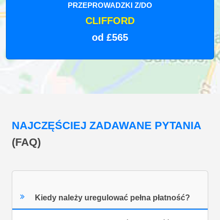
PRZEPROWADZKI Z/DO
CLIFFORD
od £565
NAJCZĘŚCIEJ ZADAWANE PYTANIA
(FAQ)
Kiedy należy uregulować pełna płatność?