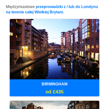
Międzymiastowe
przeprowadzki z / lub do Londynu
na terenie całej Wielkiej Brytani.
BIRMINGHAM
od £435