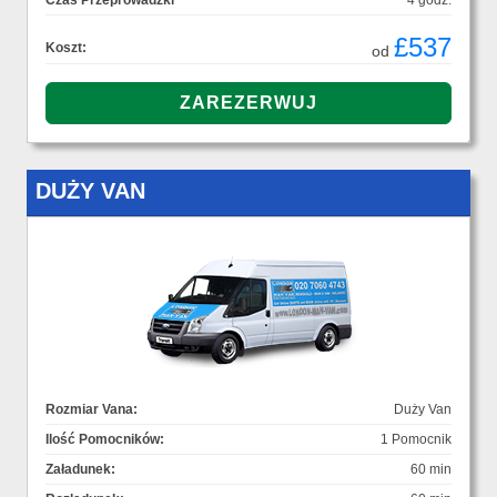
Czas Przeprowadzki
4 godz.
£537
Koszt:
od
DUŻY VAN
Rozmiar Vana:
Duży Van
Ilość Pomocników:
1 Pomocnik
Załadunek:
60 min