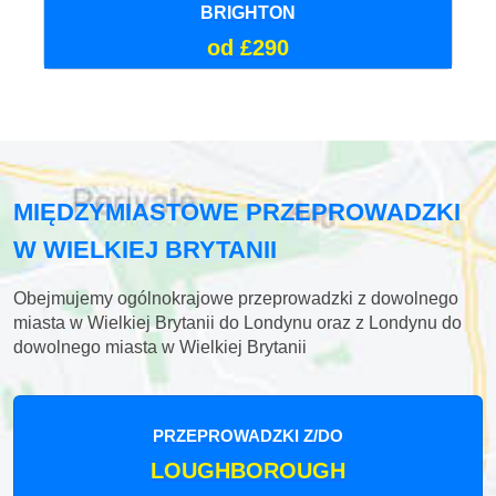
BRIGHTON
od £290
MIĘDZYMIASTOWE PRZEPROWADZKI
W WIELKIEJ BRYTANII
Obejmujemy ogólnokrajowe przeprowadzki z dowolnego
miasta w Wielkiej Brytanii do Londynu oraz z Londynu do
dowolnego miasta w Wielkiej Brytanii
PRZEPROWADZKI Z/DO
LOUGHBOROUGH