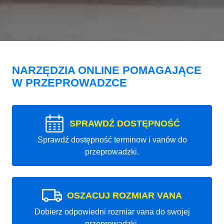
NARZĘDZIA ONLINE POMAGAJĄCE
W PRZEPROWADZCE
SPRAWDŹ DOSTĘPNOŚĆ
Sprawdź dostępność terminow i vanów do
przeprowadzki.
OSZACUJ ROZMIAR VANA
Dobierz odpowiedni rozmiar vana do swojej
przeprowadzki.