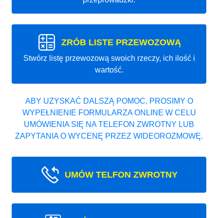
ZRÓB LISTE PRZEWOZOWĄ
Stwórz listę przewozową swoich rzeczy, ich ilość i
wartość.
ABY UZYSKAĆ DALSZĄ POMOC, PROSIMY O
WYPEŁNIENIE FORMULARZA ONLINE W CELU
UMÓWIENIA SIĘ NA TELEFON ZWROTNY LUB
ZAPYTANIA O WYCENĘ PRZEZ WIDEOROZMOWĘ.
UMÓW TELFON ZWROTNY