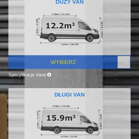
DUŻY VAN
WYBIERZ
Specyfikacja Vana
DŁUGI VAN