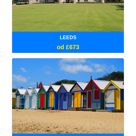
LEEDS
od £673