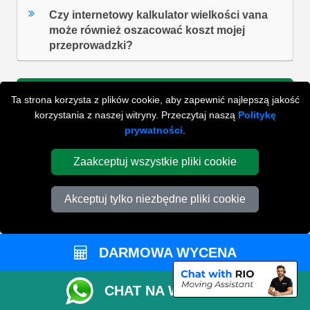
Czy internetowy kalkulator wielkości vana
może również oszacować koszt mojej
przeprowadzki?
Ta strona korzysta z plików cookie, aby zapewnić najlepszą jakość
ZOBACZ WSZYSTKIE FAQ'S
korzystania z naszej witryny. Przeczytaj naszą
Politykę
prywatności
.
WYSZUKAJ W NAJCZĘŚCIEJ ZADAWANYCH
Zaakceptuj wszystkie pliki cookie
PYTANIACH
Akceptuj tylko niezbędne pliki cookie
ZACZNIJ WPISYWAĆ SWOJE PYTANIE I WYBIERZ Z
PONIŻSZYCH WYNIKÓW
DARMOWA WYCENA
CHAT NA WHATSAPP