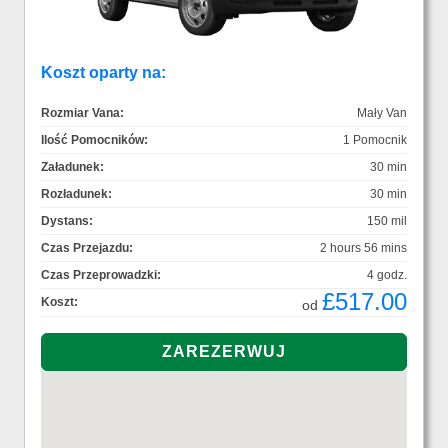
Koszt oparty na:
Rozmiar Vana:
Mały Van
Ilość Pomocników:
1 Pomocnik
Załadunek:
30 min
Rozładunek:
30 min
Dystans:
150 mil
Czas Przejazdu:
2 hours 56 mins
Czas Przeprowadzki:
4 godz.
£517.00
Koszt:
od