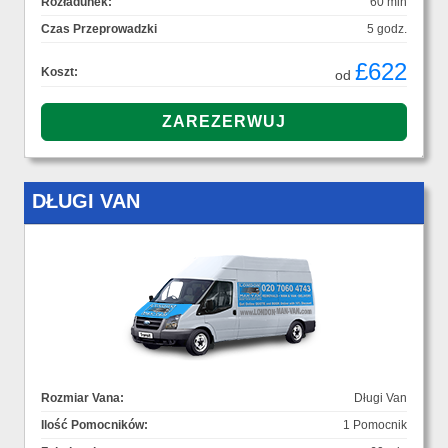
Rozładunek:
60 min
Czas Przeprowadzki
5 godz.
£622
Koszt:
od
DŁUGI VAN
Rozmiar Vana:
Długi Van
Ilość Pomocników:
1 Pomocnik