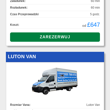
Załadunek:
60 min
Rozładunek:
60 min
Czas Przeprowadzki
5 godz.
£647
Koszt:
od
LUTON VAN
Rozmiar Vana:
Luton Van