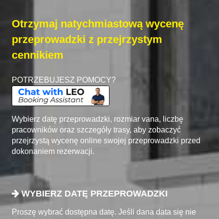
Otrzymaj natychmiastową wycenę
przeprowadzki z przejrzystym
cennikiem
POTRZEBUJESZ POMOCY?
Wybierz datę przeprowadzki, rozmiar vana, liczbę
pracowników oraz szczegóły trasy, aby zobaczyć
przejrzystą wycenę online swojej przeprowadzki przed
dokonaniem rezerwacji.
WYBIERZ DATĘ PRZEPROWADZKI
Proszę wybrać dostępna datę. Jeśli dana data się nie