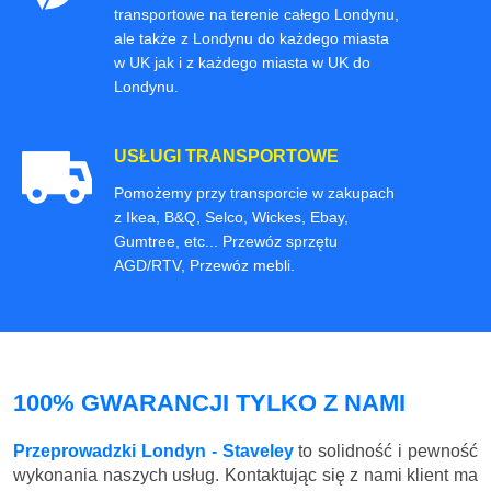
transportowe na terenie całego Londynu,
ale także z Londynu do każdego miasta
w UK jak i z każdego miasta w UK do
Londynu.
USŁUGI TRANSPORTOWE
Pomożemy przy transporcie w zakupach
z Ikea, B&Q, Selco, Wickes, Ebay,
Gumtree, etc... Przewóz sprzętu
AGD/RTV, Przewóz mebli.
100% GWARANCJI TYLKO Z NAMI
Przeprowadzki Londyn - Staveley
to solidność i pewność
wykonania naszych usług. Kontaktując się z nami klient ma