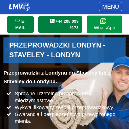
MENU
E-
+44 208 099
MAIL
9173
WhatsApp
PRZEPROWADZKI LONDYN -
STAVELEY - LONDYN
Przeprowadzki z Londynu do Staveley lub z
Staveley do Londynu.
Sprawne i rzetelne przeprowadzki
międzymiastowe.
Wykwalifikowany zespół przeprowadzkowy.
Gwarancja i bezpieczeństwo przewożonego
mienia.