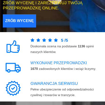
ZRÓB WYCENĘ I ZAREZERWUJ TWOJĄ
PRZEPROWADZKĘ ONLINE.
ZRÓB WYCENĘ
5
/
5
Doskonała ocena na podstawie
1136
opinii
naszych klientów.
WYKONANE PRZEPROWADZKI
1670
zadowolonych klientów i wciąż liczymy.
GWARANCJA SERWISU
Pełne ubezpieczenie od odpowiedzialności
cywilnej i towarów w tranzycie.