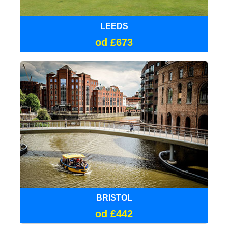
LEEDS
od £673
BRISTOL
od £442