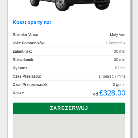
Koszt oparty na:
Rozmiar Vana:
Mały Van
Ilość Pomocników:
1 Pomocnik
Załadunek:
30 min
Rozładunek:
30 min
Dystans:
82 mil
Czas Przejazdu:
1 hours 57 mins
Czas Przeprowadzki:
3 godz.
£328.00
Koszt:
od