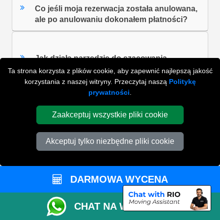
Co jeśli moja rezerwacja została anulowana,
ale po anulowaniu dokonałem płatności?
Jak działa narzędzie do szacowania
rozmiarów Vana?
Ta strona korzysta z plików cookie, aby zapewnić najlepszą jakość
korzystania z naszej witryny. Przeczytaj naszą
Politykę
prywatności
.
Czy jest ograniczenie wagowe, jeśli pakuję
Zaakceptuj wszystkie pliki cookie
swoje pudełka samodzielnie?
Akceptuj tylko niezbędne pliki cookie
ZOBACZ WSZYSTKIE FAQ'S
DARMOWA WYCENA
WYSZUKAJ W NAJCZĘŚCIEJ ZADAWANYCH
CHAT NA WHATSAPP
PYTANIACH