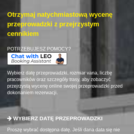
Otrzymaj natychmiastową wycenę
przeprowadzki z przejrzystym
cennikiem
POTRZEBUJESZ POMOCY?
Wybierz datę przeprowadzki, rozmiar vana, liczbę
pracowników oraz szczegóły trasy, aby zobaczyć
przejrzystą wycenę online swojej przeprowadzki przed
dokonaniem rezerwacji.
WYBIERZ DATĘ PRZEPROWADZKI
Proszę wybrać dostępna datę. Jeśli dana data się nie