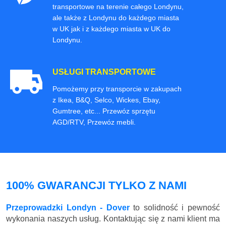
transportowe na terenie całego Londynu,
ale także z Londynu do każdego miasta
w UK jak i z każdego miasta w UK do
Londynu.
USŁUGI TRANSPORTOWE
Pomożemy przy transporcie w zakupach
z Ikea, B&Q, Selco, Wickes, Ebay,
Gumtree, etc... Przewóz sprzętu
AGD/RTV, Przewóz mebli.
100% GWARANCJI TYLKO Z NAMI
Przeprowadzki Londyn - Dover
to solidność i pewność
wykonania naszych usług. Kontaktując się z nami klient ma