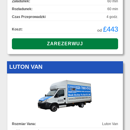
Załadunek:
60 min
Rozładunek:
60 min
Czas Przeprowadzki
4 godz.
£443
Koszt:
od
LUTON VAN
Rozmiar Vana:
Luton Van