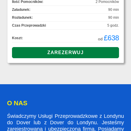
Ilość Pomocników:
2 Pomocników
Załadunek:
90 min
Rozładunek:
90 min
Czas Przeprowadzki
5 godz.
£638
Koszt:
od
O NAS
Świadczymy Usługi Przeprowadzkowe z Londynu
do Dover lub z Dover do Londynu. Jesteśmy
zarejestrowaną i ubezpieczoną firmą. Posiadamy