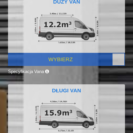
DUŻY VAN
WYBIERZ
Specyfikacja Vana
DŁUGI VAN