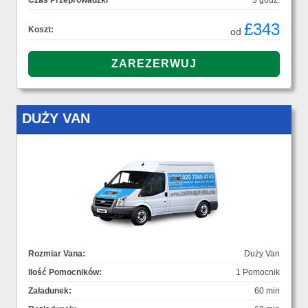
Czas Przeprowadzki
3 godz.
£343
Koszt:
od
DUŻY VAN
Rozmiar Vana:
Duży Van
Ilość Pomocników:
1 Pomocnik
Załadunek:
60 min