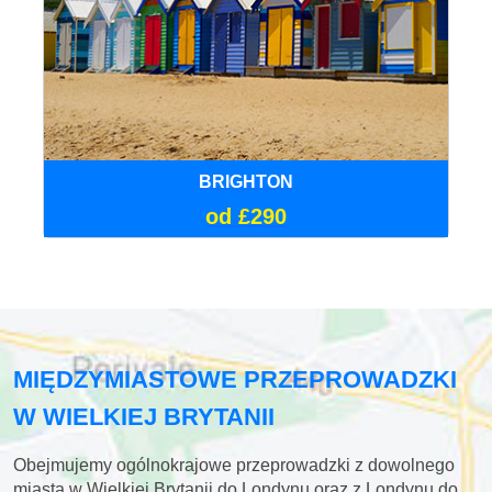
BRIGHTON
od £290
MIĘDZYMIASTOWE PRZEPROWADZKI
W WIELKIEJ BRYTANII
Obejmujemy ogólnokrajowe przeprowadzki z dowolnego
miasta w Wielkiej Brytanii do Londynu oraz z Londynu do