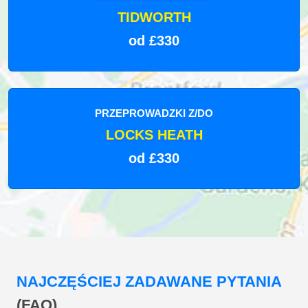
TIDWORTH
od £330
PRZEPROWADZKI Z/DO
LOCKS HEATH
od £330
NAJCZĘŚCIEJ ZADAWANE PYTANIA
(FAQ)