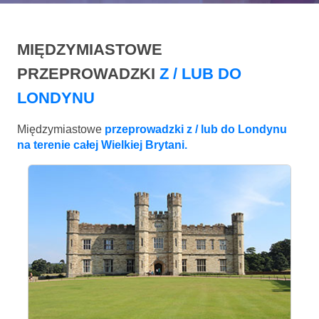
MIĘDZYMIASTOWE
PRZEPROWADZKI
Z / LUB DO
LONDYNU
Międzymiastowe
przeprowadzki z / lub do Londynu
na terenie całej Wielkiej Brytani.