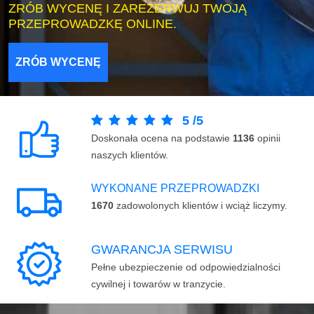
ZRÓB WYCENĘ I ZAREZERWUJ TWOJĄ
PRZEPROWADZKĘ ONLINE.
ZRÓB WYCENĘ
5
/
5
Doskonała ocena na podstawie
1136
opinii
naszych klientów.
WYKONANE PRZEPROWADZKI
1670
zadowolonych klientów i wciąż liczymy.
GWARANCJA SERWISU
Pełne ubezpieczenie od odpowiedzialności
cywilnej i towarów w tranzycie.