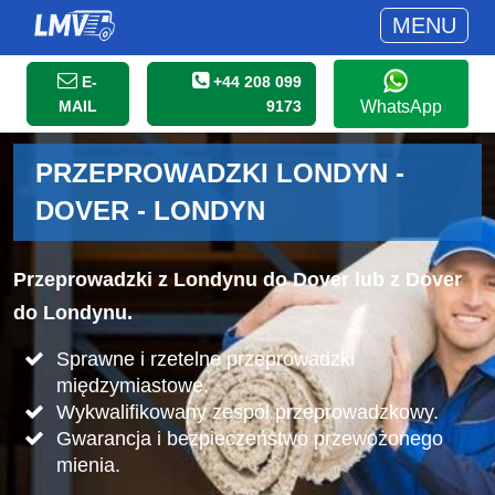
MENU
E-
+44 208 099
MAIL
9173
WhatsApp
PRZEPROWADZKI LONDYN -
DOVER - LONDYN
Przeprowadzki z Londynu do Dover lub z Dover
do Londynu.
Sprawne i rzetelne przeprowadzki
międzymiastowe.
Wykwalifikowany zespół przeprowadzkowy.
Gwarancja i bezpieczeństwo przewożonego
mienia.