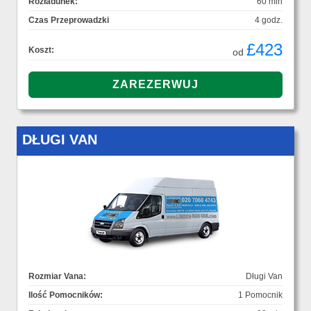
Rozładunek:
60 min
Czas Przeprowadzki
4 godz.
£423
Koszt:
od
DŁUGI VAN
Rozmiar Vana:
Długi Van
Ilość Pomocników:
1 Pomocnik