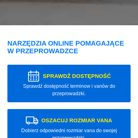
NARZĘDZIA ONLINE POMAGAJĄCE
W PRZEPROWADZCE
SPRAWDŹ DOSTĘPNOŚĆ
Sprawdź dostępność terminow i vanów do
przeprowadzki.
OSZACUJ ROZMIAR VANA
Dobierz odpowiedni rozmiar vana do swojej
przeprowadzki.