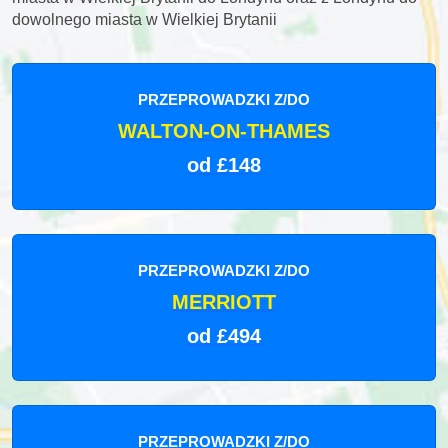
dowolnego miasta w Wielkiej Brytanii
PRZEPROWADZKI Z/DO
WALTON-ON-THAMES
od £148
PRZEPROWADZKI Z/DO
MERRIOTT
od £494
PRZEPROWADZKI Z/DO