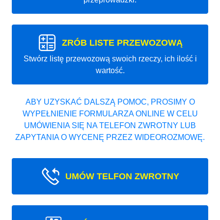
ZRÓB LISTE PRZEWOZOWĄ
Stwórz listę przewozową swoich rzeczy, ich ilość i
wartość.
ABY UZYSKAĆ DALSZĄ POMOC, PROSIMY O
WYPEŁNIENIE FORMULARZA ONLINE W CELU
UMÓWIENIA SIĘ NA TELEFON ZWROTNY LUB
ZAPYTANIA O WYCENĘ PRZEZ WIDEOROZMOWĘ.
UMÓW TELFON ZWROTNY