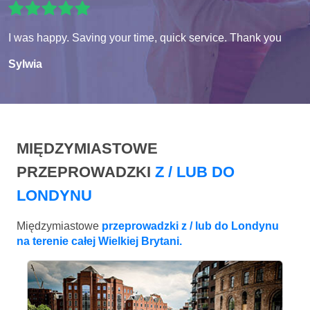
I was happy. Saving your time, quick service. Thank you
Sylwia
MIĘDZYMIASTOWE
PRZEPROWADZKI
Z / LUB DO
LONDYNU
Międzymiastowe
przeprowadzki z / lub do Londynu
na terenie całej Wielkiej Brytani.