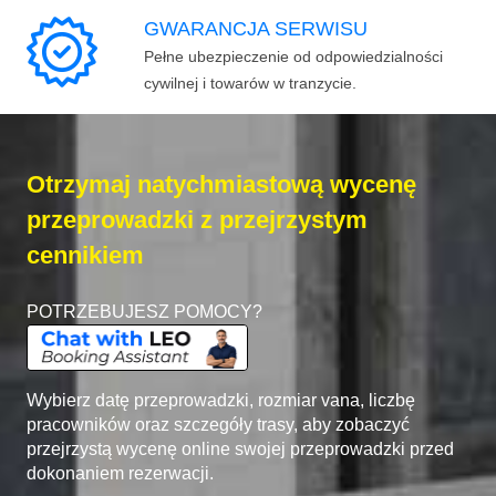
GWARANCJA SERWISU
Pełne ubezpieczenie od odpowiedzialności
cywilnej i towarów w tranzycie.
Otrzymaj natychmiastową wycenę
przeprowadzki z przejrzystym
cennikiem
POTRZEBUJESZ POMOCY?
Wybierz datę przeprowadzki, rozmiar vana, liczbę
pracowników oraz szczegóły trasy, aby zobaczyć
przejrzystą wycenę online swojej przeprowadzki przed
dokonaniem rezerwacji.