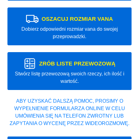
OSZACUJ ROZMIAR VANA
Dobierz odpowiedni rozmiar vana do swojej
przeprowadzki.
ZRÓB LISTE PRZEWOZOWĄ
Stwórz listę przewozową swoich rzeczy, ich ilość i
wartość.
ABY UZYSKAĆ DALSZĄ POMOC, PROSIMY O
WYPEŁNIENIE FORMULARZA ONLINE W CELU
UMÓWIENIA SIĘ NA TELEFON ZWROTNY LUB
ZAPYTANIA O WYCENĘ PRZEZ WIDEOROZMOWĘ.