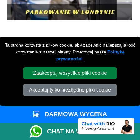
Ta strona korzysta z plików cookie, aby zapewnić najlepszą jakość
korzystania z naszej witryny. Przeczytaj naszą
Politykę
prywatności
.
Przeprowadzki Londyn
Zaakceptuj wszystkie pliki cookie
673 Seven Sisters Road
Akceptuj tylko niezbędne pliki cookie
,
N15 5LA
London
UK
Napisz do nas
+44 208 099 9173
DARMOWA WYCENA
CHAT NA WHATSAPP