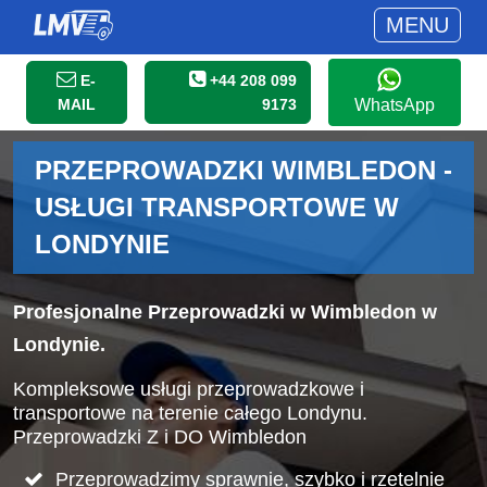
MENU
E-
+44 208 099
MAIL
9173
WhatsApp
PRZEPROWADZKI WIMBLEDON -
USŁUGI TRANSPORTOWE W
LONDYNIE
Profesjonalne Przeprowadzki w Wimbledon w
Londynie.
Kompleksowe usługi przeprowadzkowe i
transportowe na terenie całego Londynu.
Przeprowadzki Z i DO Wimbledon
Przeprowadzimy sprawnie, szybko i rzetelnie