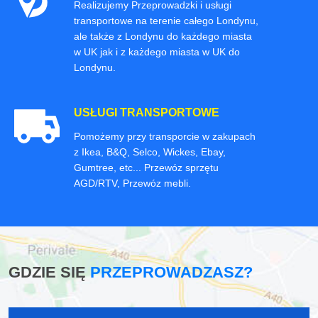
Realizujemy Przeprowadzki i usługi
transportowe na terenie całego Londynu,
ale także z Londynu do każdego miasta
w UK jak i z każdego miasta w UK do
Londynu.
USŁUGI TRANSPORTOWE
Pomożemy przy transporcie w zakupach
z Ikea, B&Q, Selco, Wickes, Ebay,
Gumtree, etc... Przewóz sprzętu
AGD/RTV, Przewóz mebli.
GDZIE SIĘ
PRZEPROWADZASZ?