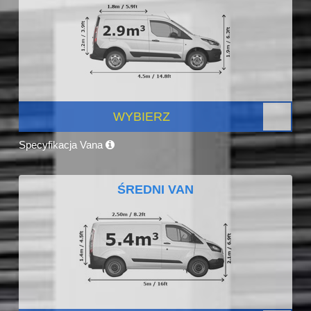
WYBIERZ
Specyfikacja Vana
ŚREDNI VAN