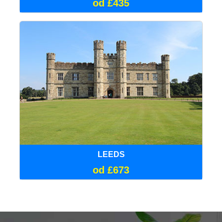
od £435
LEEDS
od £673