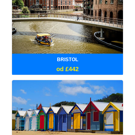
BRISTOL
od £442