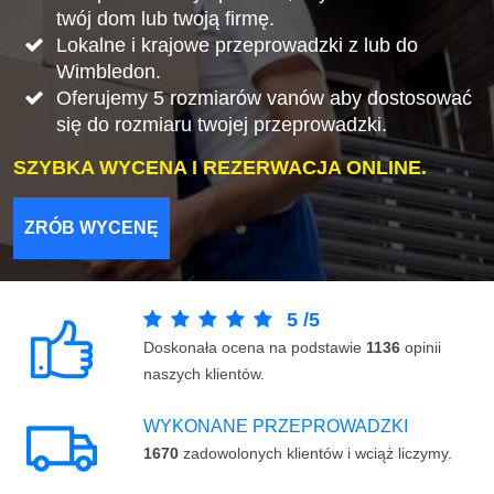
twój dom lub twoją firmę.
Lokalne i krajowe przeprowadzki z lub do
Wimbledon.
Oferujemy 5 rozmiarów vanów aby dostosować
się do rozmiaru twojej przeprowadzki.
SZYBKA WYCENA I REZERWACJA ONLINE.
ZRÓB WYCENĘ
5
/
5
Doskonała ocena na podstawie
1136
opinii
naszych klientów.
WYKONANE PRZEPROWADZKI
1670
zadowolonych klientów i wciąż liczymy.