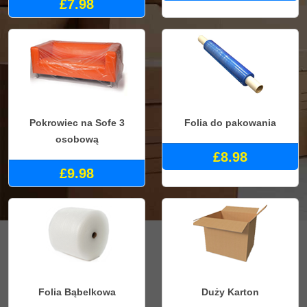
£7.98
Pokrowiec na Sofe 3
Folia do pakowania
osobową
£8.98
£9.98
Folia Bąbelkowa
Duży Karton