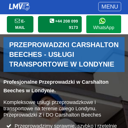
MENU
E-
+44 208 099
MAIL
9173
WhatsApp
PRZEPROWADZKI CARSHALTON
BEECHES - USŁUGI
TRANSPORTOWE W LONDYNIE
Profesjonalne Przeprowadzki w Carshalton
Beeches w Londynie.
Kompleksowe usługi przeprowadzkowe i
transportowe na terenie całego Londynu.
Przeprowadzki Z i DO Carshalton Beeches
Przeprowadzimy sprawnie, szybko i rzetelnie