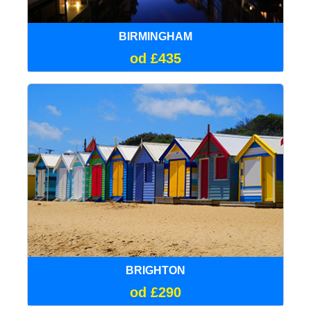
BIRMINGHAM
od £435
BRIGHTON
od £290