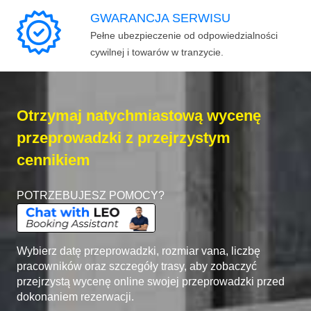
GWARANCJA SERWISU
Pełne ubezpieczenie od odpowiedzialności
cywilnej i towarów w tranzycie.
Otrzymaj natychmiastową wycenę
przeprowadzki z przejrzystym
cennikiem
POTRZEBUJESZ POMOCY?
Wybierz datę przeprowadzki, rozmiar vana, liczbę
pracowników oraz szczegóły trasy, aby zobaczyć
przejrzystą wycenę online swojej przeprowadzki przed
dokonaniem rezerwacji.