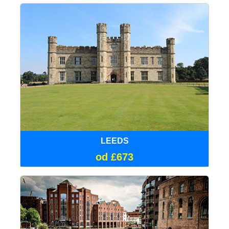
LEEDS
od £673