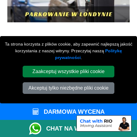
Ta strona korzysta z plików cookie, aby zapewnić najlepszą jakość
korzystania z naszej witryny. Przeczytaj naszą
Politykę
prywatności
.
Zaakceptuj wszystkie pliki cookie
Przeprowadzki Londyn
673 Seven Sisters Road
Akceptuj tylko niezbędne pliki cookie
,
N15 5LA
London
UK
Napisz do nas
+44 208 099 9173
DARMOWA WYCENA
CHAT NA WHATSAPP