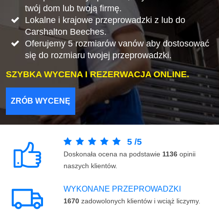
twój dom lub twoją firmę.
Lokalne i krajowe przeprowadzki z lub do
Carshalton Beeches.
Oferujemy 5 rozmiarów vanów aby dostosować
się do rozmiaru twojej przeprowadzki.
SZYBKA WYCENA I REZERWACJA ONLINE.
ZRÓB WYCENĘ
5
/
5
Doskonała ocena na podstawie
1136
opinii
naszych klientów.
WYKONANE PRZEPROWADZKI
1670
zadowolonych klientów i wciąż liczymy.