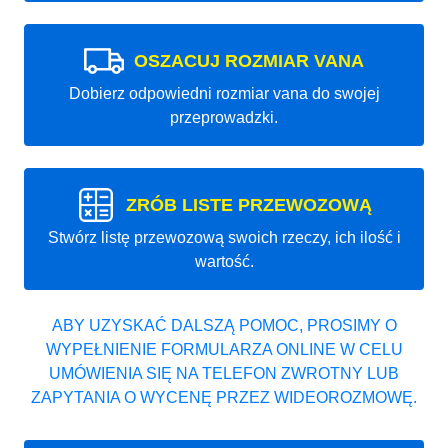
OSZACUJ ROZMIAR VANA
Dobierz odpowiedni rozmiar vana do swojej
przeprowadzki.
ZRÓB LISTE PRZEWOZOWĄ
Stwórz listę przewozową swoich rzeczy, ich ilość i
wartość.
ABY UZYSKAĆ DALSZĄ POMOC, PROSIMY O
WYPEŁNIENIE FORMULARZA ONLINE W CELU
UMÓWIENIA SIĘ NA TELEFON ZWROTNY LUB
ZAPYTANIA O WYCENĘ PRZEZ WIDEOROZMOWĘ.