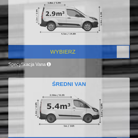
WYBIERZ
Specyfikacja Vana
ŚREDNI VAN