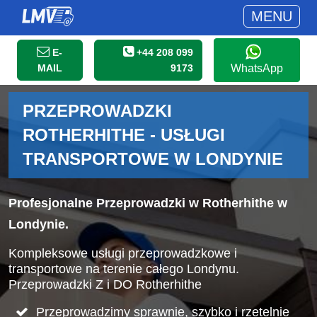
MENU
E-
+44 208 099
MAIL
9173
WhatsApp
PRZEPROWADZKI
ROTHERHITHE - USŁUGI
TRANSPORTOWE W LONDYNIE
Profesjonalne Przeprowadzki w Rotherhithe w
Londynie.
Kompleksowe usługi przeprowadzkowe i
transportowe na terenie całego Londynu.
Przeprowadzki Z i DO Rotherhithe
Przeprowadzimy sprawnie, szybko i rzetelnie