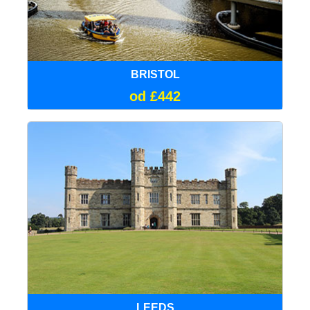
BRISTOL
od £442
LEEDS