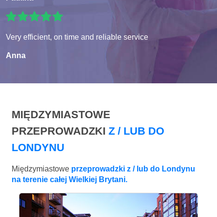
Very efficient, on time and reliable service
Anna
MIĘDZYMIASTOWE
PRZEPROWADZKI
Z / LUB DO
LONDYNU
Międzymiastowe
przeprowadzki z / lub do Londynu
na terenie całej Wielkiej Brytani.