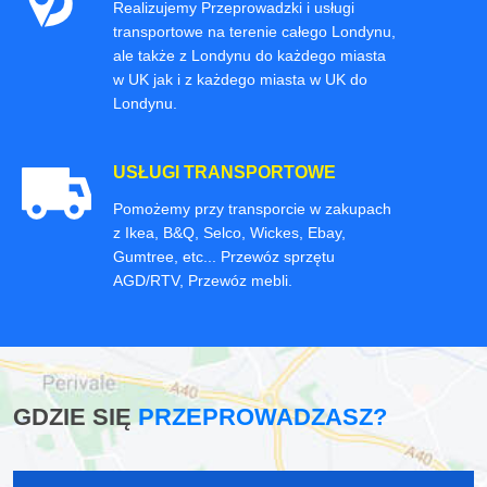
Realizujemy Przeprowadzki i usługi
transportowe na terenie całego Londynu,
ale także z Londynu do każdego miasta
w UK jak i z każdego miasta w UK do
Londynu.
USŁUGI TRANSPORTOWE
Pomożemy przy transporcie w zakupach
z Ikea, B&Q, Selco, Wickes, Ebay,
Gumtree, etc... Przewóz sprzętu
AGD/RTV, Przewóz mebli.
GDZIE SIĘ
PRZEPROWADZASZ?