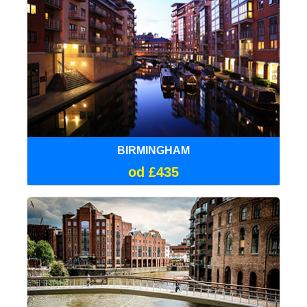
BIRMINGHAM
od £435