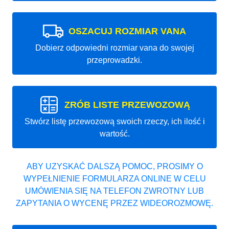
OSZACUJ ROZMIAR VANA
Dobierz odpowiedni rozmiar vana do swojej
przeprowadzki.
ZRÓB LISTE PRZEWOZOWĄ
Stwórz listę przewozową swoich rzeczy, ich ilość i
wartość.
ABY UZYSKAĆ DALSZĄ POMOC, PROSIMY O
WYPEŁNIENIE FORMULARZA ONLINE W CELU
UMÓWIENIA SIĘ NA TELEFON ZWROTNY LUB
ZAPYTANIA O WYCENĘ PRZEZ WIDEOROZMOWĘ.