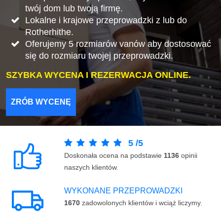
twój dom lub twoją firmę.
Lokalne i krajowe przeprowadzki z lub do
Rotherhithe.
Oferujemy 5 rozmiarów vanów aby dostosować
się do rozmiaru twojej przeprowadzki.
SZYBKA WYCENA I REZERWACJA ONLINE.
ZRÓB WYCENĘ
5
/
5
Doskonała ocena na podstawie
1136
opinii
naszych klientów.
WYKONANE PRZEPROWADZKI
1670
zadowolonych klientów i wciąż liczymy.