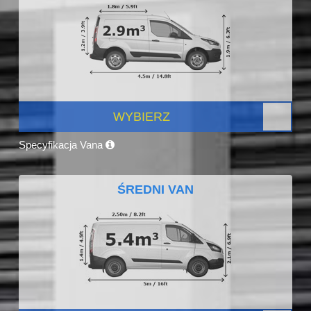
WYBIERZ
Specyfikacja Vana
ŚREDNI VAN