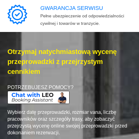
GWARANCJA SERWISU
Pełne ubezpieczenie od odpowiedzialności
cywilnej i towarów w tranzycie.
Otrzymaj natychmiastową wycenę
przeprowadzki z przejrzystym
cennikiem
POTRZEBUJESZ POMOCY?
Wybierz datę przeprowadzki, rozmiar vana, liczbę
pracowników oraz szczegóły trasy, aby zobaczyć
przejrzystą wycenę online swojej przeprowadzki przed
dokonaniem rezerwacji.