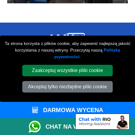
Ta strona korzysta z plików cookie, aby zapewnić najlepszą jakość
korzystania z naszej witryny. Przeczytaj naszą
Politykę
Przeprowadzki Londyn
prywatności
.
673 Seven Sisters Road
Zaakceptuj wszystkie pliki cookie
,
N15 5LA
London
UK
Napisz do nas
Akceptuj tylko niezbędne pliki cookie
+44 208 099 9173
DARMOWA WYCENA
STREFA KLIENTA
CHAT NA WHATSAPP
Kontakt