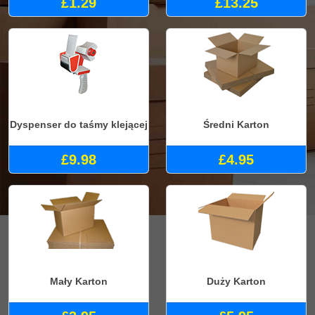
£1.29
£13.25
Dyspenser do taśmy klejącej
Średni Karton
£9.98
£4.95
Mały Karton
Duży Karton