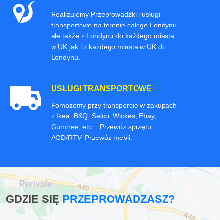
Realizujemy Przeprowadzki i usługi
transportowe na terenie całego Londynu,
ale także z Londynu do każdego miasta
w UK jak i z każdego miasta w UK do
Londynu.
USŁUGI TRANSPORTOWE
Pomożemy przy transporcie w zakupach
z Ikea, B&Q, Selco, Wickes, Ebay,
Gumtree, etc... Przewóz sprzętu
AGD/RTV, Przewóz mebli.
GDZIE SIĘ
PRZEPROWADZASZ?