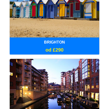
BRIGHTON
od £290