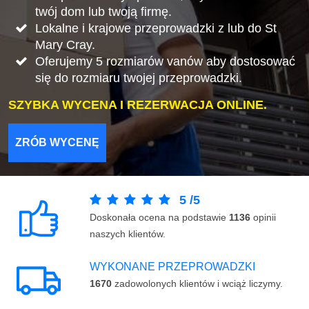
twój dom lub twoją firmę.
Lokalne i krajowe przeprowadzki z lub do St
Mary Cray.
Oferujemy 5 rozmiarów vanów aby dostosować
się do rozmiaru twojej przeprowadzki.
SZYBKA WYCENA I REZERWACJA ONLINE.
ZRÓB WYCENĘ
5
/
5
Doskonała ocena na podstawie
1136
opinii
naszych klientów.
WYKONANE PRZEPROWADZKI
1670
zadowolonych klientów i wciąż liczymy.