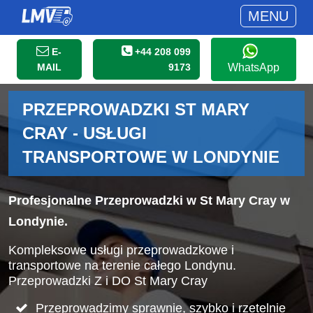
MENU
E-
+44 208 099
MAIL
9173
WhatsApp
PRZEPROWADZKI ST MARY
CRAY - USŁUGI
TRANSPORTOWE W LONDYNIE
Profesjonalne Przeprowadzki w St Mary Cray w
Londynie.
Kompleksowe usługi przeprowadzkowe i
transportowe na terenie całego Londynu.
Przeprowadzki Z i DO St Mary Cray
Przeprowadzimy sprawnie, szybko i rzetelnie