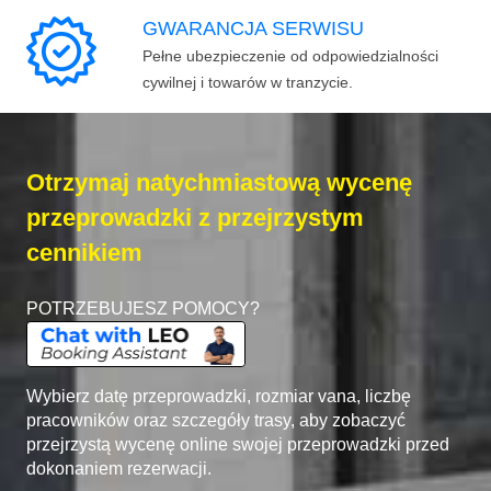
GWARANCJA SERWISU
Pełne ubezpieczenie od odpowiedzialności
cywilnej i towarów w tranzycie.
Otrzymaj natychmiastową wycenę
przeprowadzki z przejrzystym
cennikiem
POTRZEBUJESZ POMOCY?
Wybierz datę przeprowadzki, rozmiar vana, liczbę
pracowników oraz szczegóły trasy, aby zobaczyć
przejrzystą wycenę online swojej przeprowadzki przed
dokonaniem rezerwacji.