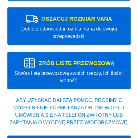
OSZACUJ ROZMIAR VANA
Dobierz odpowiedni rozmiar vana do swojej
przeprowadzki.
ZRÓB LISTE PRZEWOZOWĄ
Stwórz listę przewozową swoich rzeczy, ich ilość i
wartość.
ABY UZYSKAĆ DALSZĄ POMOC, PROSIMY O
WYPEŁNIENIE FORMULARZA ONLINE W CELU
UMÓWIENIA SIĘ NA TELEFON ZWROTNY LUB
ZAPYTANIA O WYCENĘ PRZEZ WIDEOROZMOWĘ.