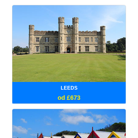
LEEDS
od £673