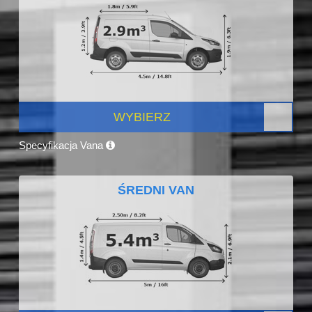
WYBIERZ
Specyfikacja Vana
ŚREDNI VAN