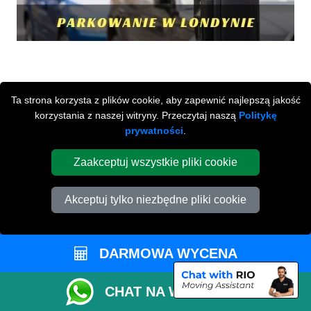
Ta strona korzysta z plików cookie, aby zapewnić najlepszą jakość
korzystania z naszej witryny. Przeczytaj naszą
Politykę
prywatności
.
Przeprowadzki Londyn
Zaakceptuj wszystkie pliki cookie
673 Seven Sisters Road
,
N15 5LA
London
UK
Akceptuj tylko niezbędne pliki cookie
Napisz do nas
+44 208 099 9173
DARMOWA WYCENA
CHAT NA WHATSAPP
STREFA KLIENTA