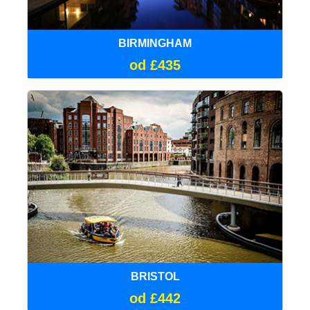
BIRMINGHAM
od £435
BRISTOL
od £442