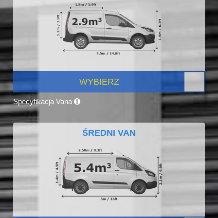
WYBIERZ
Specyfikacja Vana
ŚREDNI VAN