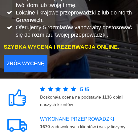
twój dom lub twoją firmę.
Lokalne i krajowe przeprowadzki z lub do North
Greenwich.
Oferujemy 5 rozmiarów vanów aby dostosować
się do rozmiaru twojej przeprowadzki.
SZYBKA WYCENA I REZERWACJA ONLINE.
ZRÓB WYCENĘ
5
/
5
Doskonała ocena na podstawie
1136
opinii
naszych klientów.
WYKONANE PRZEPROWADZKI
1670
zadowolonych klientów i wciąż liczymy.