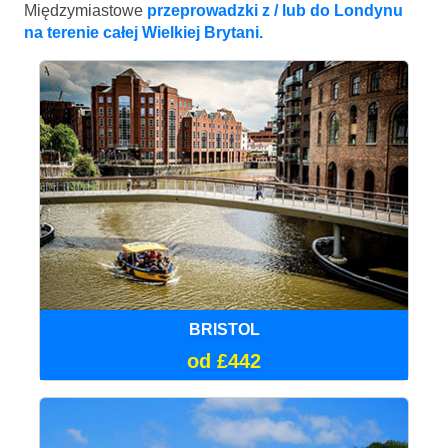
Międzymiastowe
przeprowadzki z / lub do Londynu
na terenie całej Wielkiej Brytani.
BRISTOL
od £442