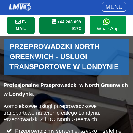
MENU
E-
+44 208 099
MAIL
9173
WhatsApp
PRZEPROWADZKI NORTH
GREENWICH - USŁUGI
TRANSPORTOWE W LONDYNIE
Profesjonalne Przeprowadzki w North Greenwich
w Londynie.
Kompleksowe usługi przeprowadzkowe i
transportowe na terenie całego Londynu.
Przeprowadzki Z i DO North Greenwich
Przeprowadzimy sprawnie, szybko i rzetelnie