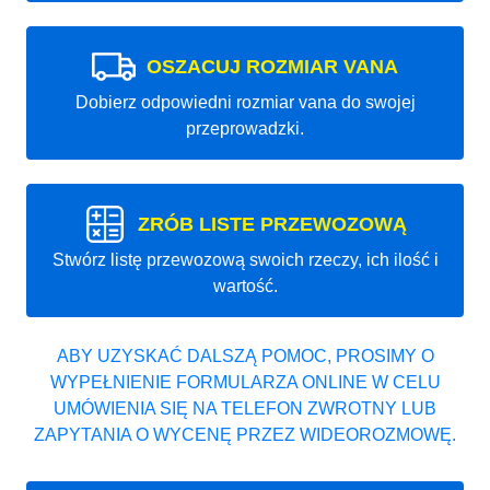
OSZACUJ ROZMIAR VANA
Dobierz odpowiedni rozmiar vana do swojej
przeprowadzki.
ZRÓB LISTE PRZEWOZOWĄ
Stwórz listę przewozową swoich rzeczy, ich ilość i
wartość.
ABY UZYSKAĆ DALSZĄ POMOC, PROSIMY O
WYPEŁNIENIE FORMULARZA ONLINE W CELU
UMÓWIENIA SIĘ NA TELEFON ZWROTNY LUB
ZAPYTANIA O WYCENĘ PRZEZ WIDEOROZMOWĘ.