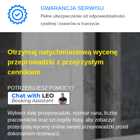
GWARANCJA SERWISU
Pełne ubezpieczenie od odpowiedzialności
cywilnej i towarów w tranzycie.
Otrzymaj natychmiastową wycenę
przeprowadzki z przejrzystym
cennikiem
POTRZEBUJESZ POMOCY?
Wybierz datę przeprowadzki, rozmiar vana, liczbę
pracowników oraz szczegóły trasy, aby zobaczyć
przejrzystą wycenę online swojej przeprowadzki przed
dokonaniem rezerwacji.