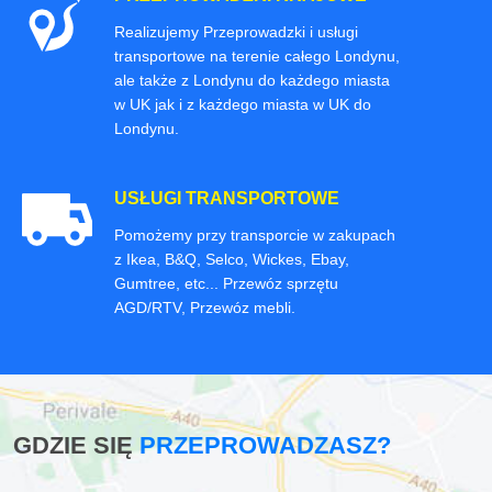
Realizujemy Przeprowadzki i usługi
transportowe na terenie całego Londynu,
ale także z Londynu do każdego miasta
w UK jak i z każdego miasta w UK do
Londynu.
USŁUGI TRANSPORTOWE
Pomożemy przy transporcie w zakupach
z Ikea, B&Q, Selco, Wickes, Ebay,
Gumtree, etc... Przewóz sprzętu
AGD/RTV, Przewóz mebli.
GDZIE SIĘ
PRZEPROWADZASZ?