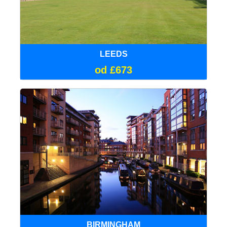
LEEDS
od £673
BIRMINGHAM