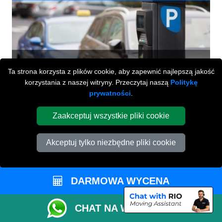
Ta strona korzysta z plików cookie, aby zapewnić najlepszą jakość
korzystania z naszej witryny. Przeczytaj naszą
Politykę
prywatności
.
Zaakceptuj wszystkie pliki cookie
Akceptuj tylko niezbędne pliki cookie
Przeprowadzki Londyn
673 Seven Sisters Road
DARMOWA WYCENA
,
N15 5LA
London
UK
CHAT NA WHATSAPP
Napisz do nas
+44 208 099 9173