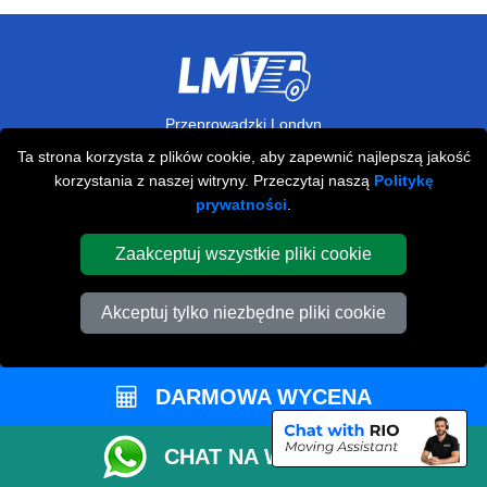
Przeprowadzki Londyn
Ta strona korzysta z plików cookie, aby zapewnić najlepszą jakość
673 Seven Sisters Road
korzystania z naszej witryny. Przeczytaj naszą
Politykę
,
N15 5LA
London
UK
prywatności
.
Napisz do nas
Zaakceptuj wszystkie pliki cookie
+44 208 099 9173
Akceptuj tylko niezbędne pliki cookie
STREFA KLIENTA
DARMOWA WYCENA
Kontakt
FAQ
CHAT NA WHATSAPP