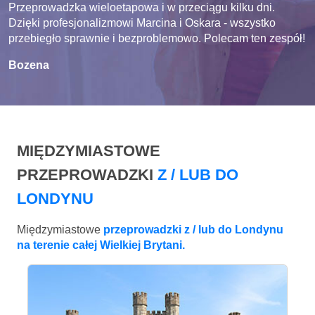
Przeprowadzka wieloetapowa i w przeciągu kilku dni.
Dzięki profesjonalizmowi Marcina i Oskara - wszystko
przebiegło sprawnie i bezproblemowo. Polecam ten zespół!
Bozena
MIĘDZYMIASTOWE
PRZEPROWADZKI
Z / LUB DO
LONDYNU
Międzymiastowe
przeprowadzki z / lub do Londynu
na terenie całej Wielkiej Brytani.