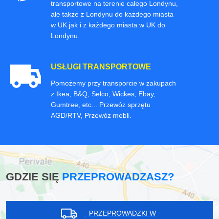
transportowe na terenie całego Londynu,
ale także z Londynu do każdego miasta
w UK jak i z każdego miasta w UK do
Londynu.
USŁUGI TRANSPORTOWE
Pomożemy przy transporcie w zakupach
z Ikea, B&Q, Selco, Wickes, Ebay,
Gumtree, etc... Przewóz sprzętu
AGD/RTV, Przewóz mebli.
GDZIE SIĘ
PRZEPROWADZASZ?
PRZEPROWADZKI W