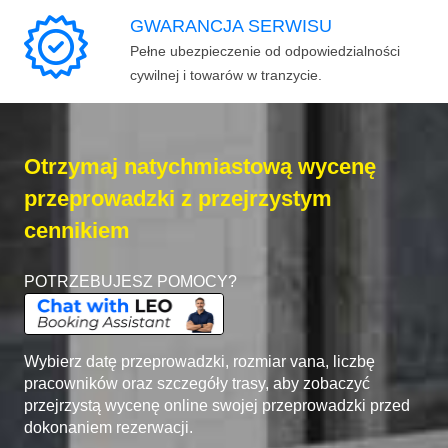
GWARANCJA SERWISU
Pełne ubezpieczenie od odpowiedzialności
cywilnej i towarów w tranzycie.
Otrzymaj natychmiastową wycenę
przeprowadzki z przejrzystym
cennikiem
POTRZEBUJESZ POMOCY?
Wybierz datę przeprowadzki, rozmiar vana, liczbę
pracowników oraz szczegóły trasy, aby zobaczyć
przejrzystą wycenę online swojej przeprowadzki przed
dokonaniem rezerwacji.