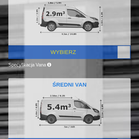
WYBIERZ
Specyfikacja Vana
ŚREDNI VAN