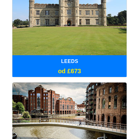
LEEDS
od £673