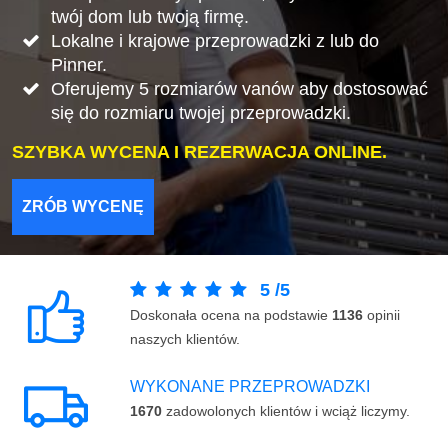
twój dom lub twoją firmę.
Lokalne i krajowe przeprowadzki z lub do
Pinner.
Oferujemy 5 rozmiarów vanów aby dostosować
się do rozmiaru twojej przeprowadzki.
SZYBKA WYCENA I REZERWACJA ONLINE.
ZRÓB WYCENĘ
5
/
5
Doskonała ocena na podstawie
1136
opinii
naszych klientów.
WYKONANE PRZEPROWADZKI
1670
zadowolonych klientów i wciąż liczymy.