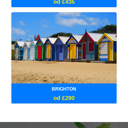
od £435
BRIGHTON
od £290