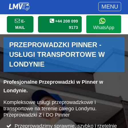
MENU
E-
+44 208 099
MAIL
9173
WhatsApp
PRZEPROWADZKI PINNER -
USŁUGI TRANSPORTOWE W
LONDYNIE
Profesjonalne Przeprowadzki w Pinner w
Londynie.
Kompleksowe usługi przeprowadzkowe i
transportowe na terenie całego Londynu.
Przeprowadzki Z i DO Pinner
Przeprowadzimy sprawnie, szybko i rzetelnie