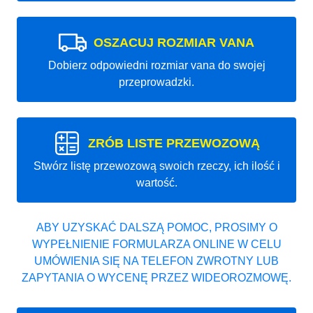
OSZACUJ ROZMIAR VANA
Dobierz odpowiedni rozmiar vana do swojej
przeprowadzki.
ZRÓB LISTE PRZEWOZOWĄ
Stwórz listę przewozową swoich rzeczy, ich ilość i
wartość.
ABY UZYSKAĆ DALSZĄ POMOC, PROSIMY O
WYPEŁNIENIE FORMULARZA ONLINE W CELU
UMÓWIENIA SIĘ NA TELEFON ZWROTNY LUB
ZAPYTANIA O WYCENĘ PRZEZ WIDEOROZMOWĘ.