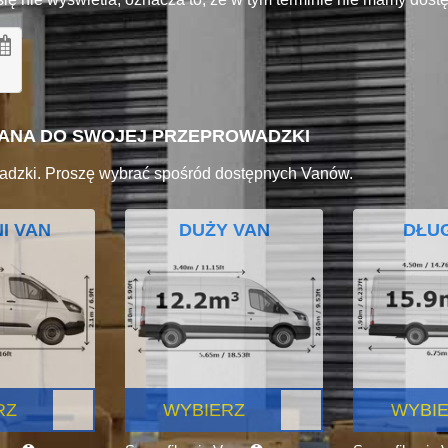
VANA DO SWOJEJ PRZEPROWADZKI
adzki. Proszę wybrać spośród dostępnych Vanów.
I VAN
DUŻY VAN
DŁUG
RZ
WYBIERZ
WYBI