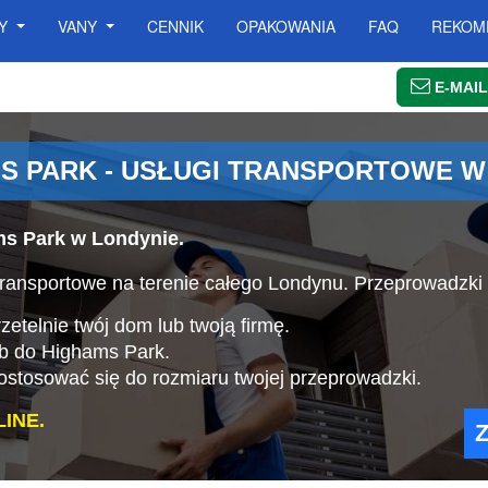
SY
VANY
CENNIK
OPAKOWANIA
FAQ
REKOM
E-MAIL
S PARK - USŁUGI TRANSPORTOWE W
ms Park w Londynie.
ransportowe na terenie całego Londynu. Przeprowadzki
etelnie twój dom lub twoją firmę.
ub do Highams Park.
stosować się do rozmiaru twojej przeprowadzki.
INE.