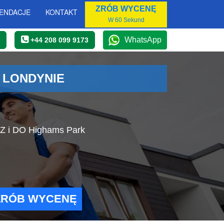
ZRÓB WYCENĘ
ENDACJE
KONTAKT
W 60 Sekund
WhatsApp
+44 208 099 9173
 LONDYNIE
 Z i DO Highams Park
ZRÓB WYCENĘ