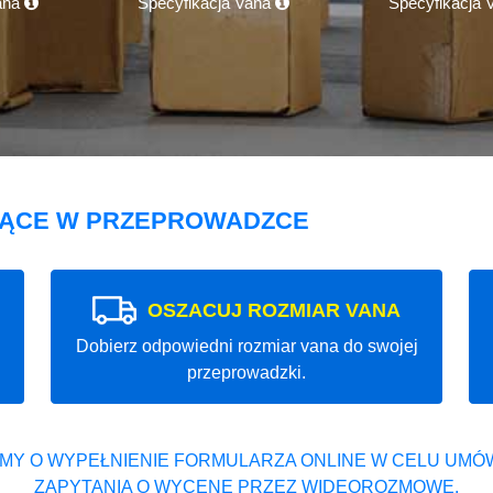
ana
Specyfikacja Vana
Specyfikacja
JĄCE W PRZEPROWADZCE
OSZACUJ ROZMIAR VANA
Dobierz odpowiedni rozmiar vana do swojej
przeprowadzki.
MY O WYPEŁNIENIE FORMULARZA ONLINE W CELU UMÓW
ZAPYTANIA O WYCENĘ PRZEZ WIDEOROZMOWĘ.