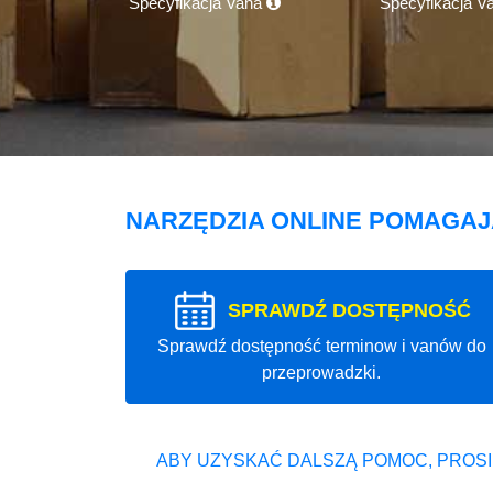
Specyfikacja Vana
Specyfikacja V
NARZĘDZIA ONLINE POMAGA
SPRAWDŹ DOSTĘPNOŚĆ
Sprawdź dostępność terminow i vanów do
przeprowadzki.
ABY UZYSKAĆ DALSZĄ POMOC, PROSI