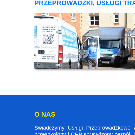
PRZEPROWADZKI, USŁUGI T
O NAS
Świadczymy Usługi Przeprowadzkowe w
przeszkolony i CRB sprawdzony zespół. N