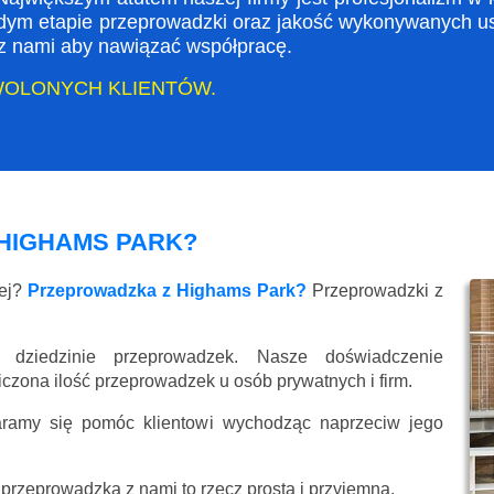
dym etapie przeprowadzki oraz jakość wykonywanych usł
ę z nami aby nawiązać współpracę.
WOLONYCH KLIENTÓW.
HIGHAMS PARK?
wej?
Przeprowadzka z Highams Park?
Przeprowadzki z
 dziedzinie przeprowadzek. Nasze doświadczenie
liczona ilość przeprowadzek u osób prywatnych i firm.
aramy się pomóc klientowi wychodząc naprzeciw jego
przeprowadzka z nami to rzecz prosta i przyjemna.