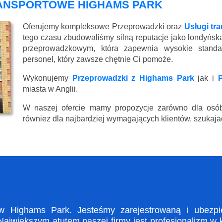
RANSPORTOWE HIGHAMS PARK
Oferujemy kompleksowe Przeprowadzki oraz
Usługi tr
tego czasu zbudowaliśmy silną reputacje jako londyńsk
przeprowadzkowym, która zapewnia wysokie standard
personel, który zawsze chętnie Ci pomoże.
Wykonujemy
Przeprowadzki z Highams Park
jak i
miasta w Anglii.
W naszej ofercie mamy propozycje zarówno dla osób
równiez dla najbardziej wymagających klientów, szukajac
 Highams Park. Jesteśmy zarejestrowaną i ubezpiec
ajwiększym atutem naszej firmy jest profesjonalizm w 