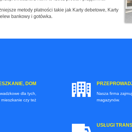
niejsze metody płatności takie jak Karty debetowe, Karty
zelew bankowy i gotówka.
ESZKANIE, DOM
PRZEPROWADZ
owadzkowe dla tych,
Nasza firma zajmuj
 mieszkanie czy też
magazynów.
USŁUGI TRAN