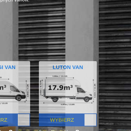
I VAN
LUTON VAN
ERZ
WYBIERZ