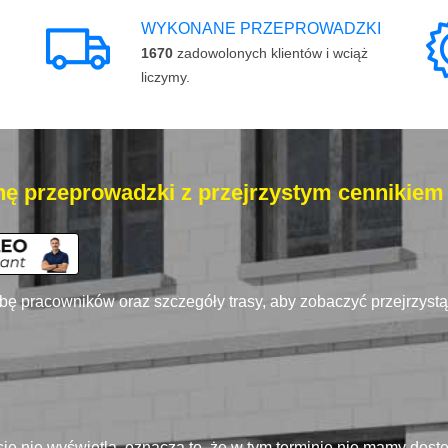
WYKONANE PRZEPROWADZKI
1670
zadowolonych klientów i wciąż
liczymy.
ę przeprowadzki z przejrzystym cennikiem
zbę pracowników oraz szczegóły trasy, aby zobaczyć przejrzyst
się nie wyświetla, oznacza to, że w tym terminie nie mamy dos