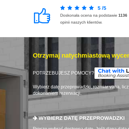
5
/
5
Doskonała ocena na podstawie
1136
opinii naszych klientów.
Otrzymaj natychmiastową wycen
POTRZEBUJESZ POMOCY?
Wybierz datę przeprowadzki, rozmiar vana, lic
dokonaniem rezerwacji.
WYBIERZ DATĘ PRZEPROWADZKI
Proszę wybrać dostępna datę. Jeśli dana data 