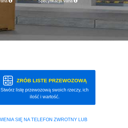
 Vana
Specyfikacja Vana
ZRÓB LISTE PRZEWOZOWĄ
Stwórz listę przewozową swoich rzeczy, ich
ilość i wartość.
IENIA SIĘ NA TELEFON ZWROTNY LUB