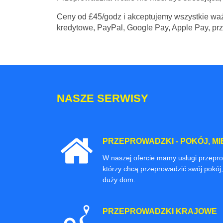
Ceny
od £45/godz
i akceptujemy wszystkie waż
kredytowe, PayPal, Google Pay, Apple Pay, pr
NASZE SERWISY
PRZEPROWADZKI - POKÓJ, MI
W naszej ofercie mamy usługi przepr
którzy chcą przeprowadzić swój pokój,
duży dom.
PRZEPROWADZKI KRAJOWE