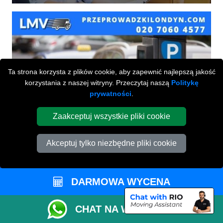
Ta strona korzysta z plików cookie, aby zapewnić najlepszą jakość
korzystania z naszej witryny. Przeczytaj naszą
Politykę
prywatności
.
Zaakceptuj wszystkie pliki cookie
Akceptuj tylko niezbędne pliki cookie
DARMOWA WYCENA
Przeprowadzki Londyn
CHAT NA WHATSAPP
673 Seven Sisters Road
,