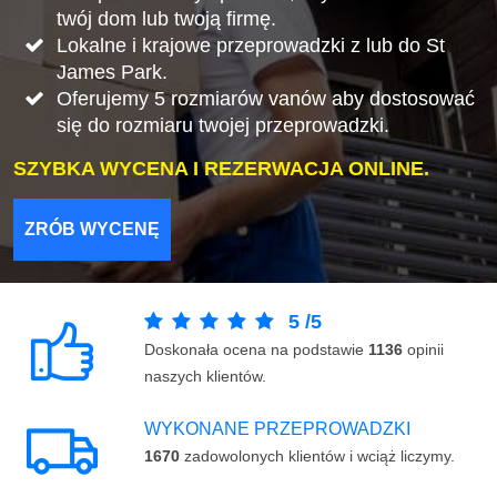
twój dom lub twoją firmę.
Lokalne i krajowe przeprowadzki z lub do St
James Park.
Oferujemy 5 rozmiarów vanów aby dostosować
się do rozmiaru twojej przeprowadzki.
SZYBKA WYCENA I REZERWACJA ONLINE.
ZRÓB WYCENĘ
5
/
5
Doskonała ocena na podstawie
1136
opinii
naszych klientów.
WYKONANE PRZEPROWADZKI
1670
zadowolonych klientów i wciąż liczymy.