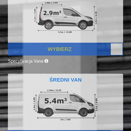
WYBIERZ
Specyfikacja Vana
ŚREDNI VAN