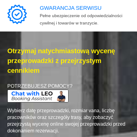
GWARANCJA SERWISU
Pełne ubezpieczenie od odpowiedzialności
cywilnej i towarów w tranzycie.
Otrzymaj natychmiastową wycenę
przeprowadzki z przejrzystym
cennikiem
POTRZEBUJESZ POMOCY?
Wybierz datę przeprowadzki, rozmiar vana, liczbę
pracowników oraz szczegóły trasy, aby zobaczyć
przejrzystą wycenę online swojej przeprowadzki przed
dokonaniem rezerwacji.