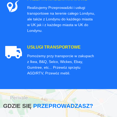
Realizujemy Przeprowadzki i usługi
transportowe na terenie całego Londynu,
ale także z Londynu do każdego miasta
w UK jak i z każdego miasta w UK do
Londynu.
USŁUGI TRANSPORTOWE
Pomożemy przy transporcie w zakupach
z Ikea, B&Q, Selco, Wickes, Ebay,
Gumtree, etc... Przewóz sprzętu
AGD/RTV, Przewóz mebli.
GDZIE SIĘ
PRZEPROWADZASZ?