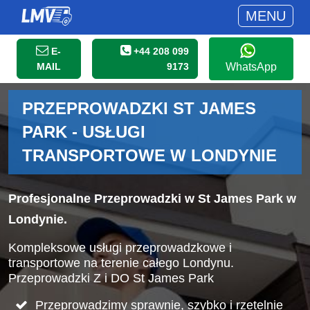
MENU
E-
+44 208 099
MAIL
9173
WhatsApp
PRZEPROWADZKI ST JAMES
PARK - USŁUGI
TRANSPORTOWE W LONDYNIE
Profesjonalne Przeprowadzki w St James Park w
Londynie.
Kompleksowe usługi przeprowadzkowe i
transportowe na terenie całego Londynu.
Przeprowadzki Z i DO St James Park
Przeprowadzimy sprawnie, szybko i rzetelnie