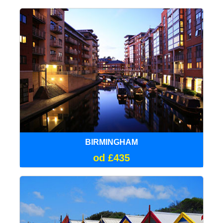
BIRMINGHAM
od £435