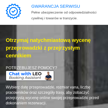
GWARANCJA SERWISU
Pełne ubezpieczenie od odpowiedzialności
cywilnej i towarów w tranzycie.
Otrzymaj natychmiastową wycenę
przeprowadzki z przejrzystym
cennikiem
POTRZEBUJESZ POMOCY?
Wybierz datę przeprowadzki, rozmiar vana, liczbę
pracowników oraz szczegóły trasy, aby zobaczyć
przejrzystą wycenę online swojej przeprowadzki przed
dokonaniem rezerwacji.