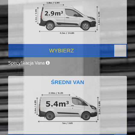
WYBIERZ
Specyfikacja Vana
ŚREDNI VAN