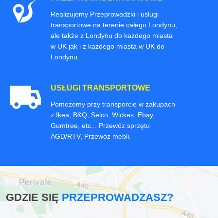
Realizujemy Przeprowadzki i usługi
transportowe na terenie całego Londynu,
ale także z Londynu do każdego miasta
w UK jak i z każdego miasta w UK do
Londynu.
USŁUGI TRANSPORTOWE
Pomożemy przy transporcie w zakupach
z Ikea, B&Q, Selco, Wickes, Ebay,
Gumtree, etc... Przewóz sprzętu
AGD/RTV, Przewóz mebli.
GDZIE SIĘ
PRZEPROWADZASZ?