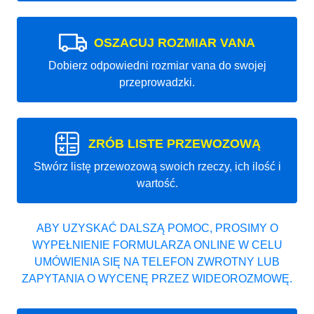
OSZACUJ ROZMIAR VANA
Dobierz odpowiedni rozmiar vana do swojej
przeprowadzki.
ZRÓB LISTE PRZEWOZOWĄ
Stwórz listę przewozową swoich rzeczy, ich ilość i
wartość.
ABY UZYSKAĆ DALSZĄ POMOC, PROSIMY O
WYPEŁNIENIE FORMULARZA ONLINE W CELU
UMÓWIENIA SIĘ NA TELEFON ZWROTNY LUB
ZAPYTANIA O WYCENĘ PRZEZ WIDEOROZMOWĘ.