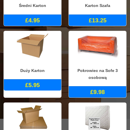
Średni Karton
Karton Szafa
£4.95
£13.25
Duży Karton
Pokrowiec na Sofe 3
osobową
£5.95
£9.98