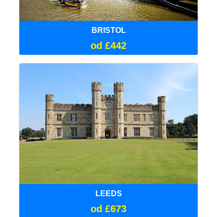
BRISTOL
od £442
LEEDS
od £673