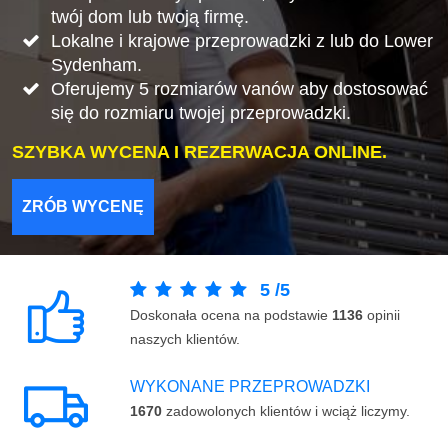
twój dom lub twoją firmę.
Lokalne i krajowe przeprowadzki z lub do Lower
Sydenham.
Oferujemy 5 rozmiarów vanów aby dostosować
się do rozmiaru twojej przeprowadzki.
SZYBKA WYCENA I REZERWACJA ONLINE.
ZRÓB WYCENĘ
5
/
5
Doskonała ocena na podstawie
1136
opinii
naszych klientów.
WYKONANE PRZEPROWADZKI
1670
zadowolonych klientów i wciąż liczymy.