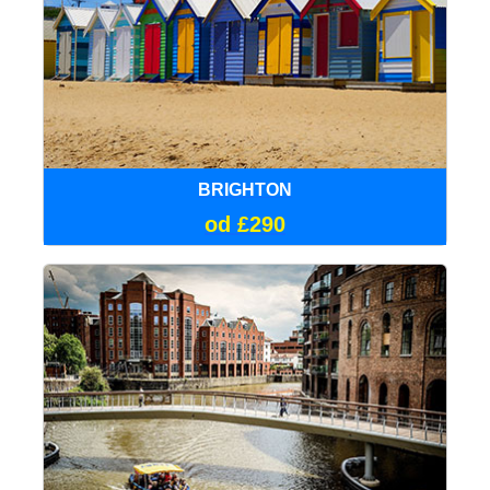
BRIGHTON
od £290