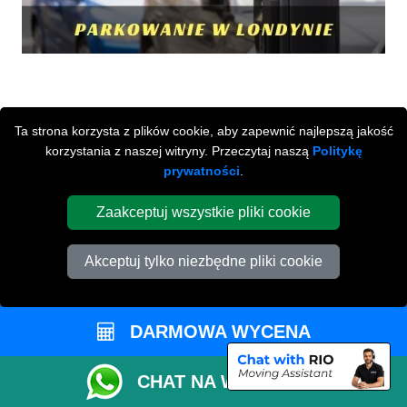
Ta strona korzysta z plików cookie, aby zapewnić najlepszą jakość
korzystania z naszej witryny. Przeczytaj naszą
Politykę
prywatności
.
Przeprowadzki Londyn
Zaakceptuj wszystkie pliki cookie
673 Seven Sisters Road
,
N15 5LA
London
UK
Akceptuj tylko niezbędne pliki cookie
Napisz do nas
+44 208 099 9173
DARMOWA WYCENA
CHAT NA WHATSAPP
STREFA KLIENTA