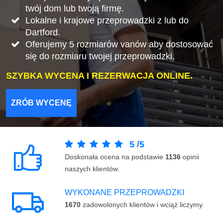
twój dom lub twoją firmę.
Lokalne i krajowe przeprowadzki z lub do
Dartford.
Oferujemy 5 rozmiarów vanów aby dostosować
się do rozmiaru twojej przeprowadzki.
SZYBKA WYCENA I REZERWACJA ONLINE.
ZRÓB WYCENĘ
5
/
5
Doskonała ocena na podstawie
1136
opinii
naszych klientów.
WYKONANE PRZEPROWADZKI
1670
zadowolonych klientów i wciąż liczymy.