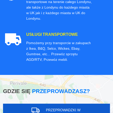
transportowe na terenie całego Londynu,
ale także z Londynu do każdego miasta
w UK jak i z każdego miasta w UK do
Londynu.
USŁUGI TRANSPORTOWE
Pomożemy przy transporcie w zakupach
z Ikea, B&Q, Selco, Wickes, Ebay,
Gumtree, etc... Przewóz sprzętu
AGD/RTV, Przewóz mebli.
GDZIE SIĘ
PRZEPROWADZASZ?
PRZEPROWADZKI W