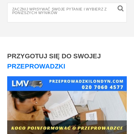
ZACZNIJ WPISYWAĆ SWOJE PYTANIE I WYBIERZ Z
PONIŻSZYCH WYNIKÓW
PRZYGOTUJ SIĘ DO SWOJEJ
PRZEPROWADZKI