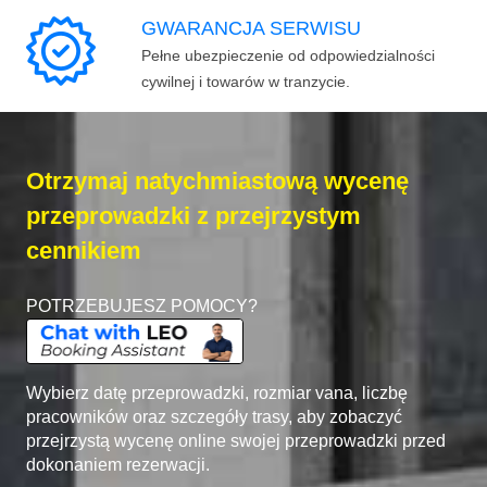
GWARANCJA SERWISU
Pełne ubezpieczenie od odpowiedzialności
cywilnej i towarów w tranzycie.
Otrzymaj natychmiastową wycenę
przeprowadzki z przejrzystym
cennikiem
POTRZEBUJESZ POMOCY?
Wybierz datę przeprowadzki, rozmiar vana, liczbę
pracowników oraz szczegóły trasy, aby zobaczyć
przejrzystą wycenę online swojej przeprowadzki przed
dokonaniem rezerwacji.