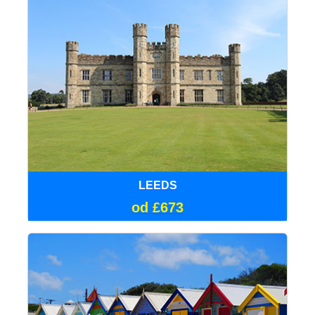
LEEDS
od £673