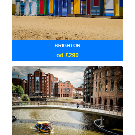
BRIGHTON
od £290