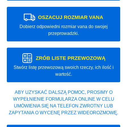
OSZACUJ ROZMIAR VANA
Dobierz odpowiedni rozmiar vana do swojej
przeprowadzki.
ZRÓB LISTE PRZEWOZOWĄ
Stwórz listę przewozową swoich rzeczy, ich ilość i
wartość.
ABY UZYSKAĆ DALSZĄ POMOC, PROSIMY O
WYPEŁNIENIE FORMULARZA ONLINE W CELU
UMÓWIENIA SIĘ NA TELEFON ZWROTNY LUB
ZAPYTANIA O WYCENĘ PRZEZ WIDEOROZMOWĘ.