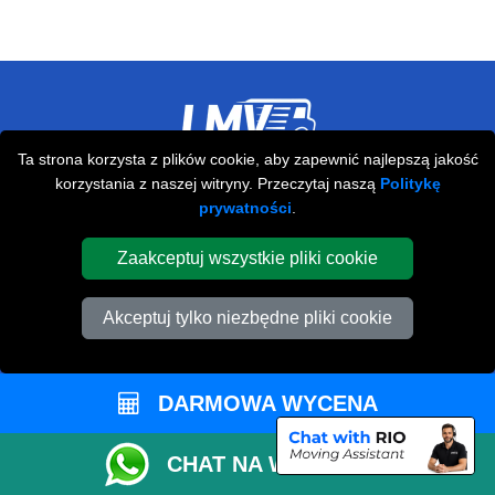
Ta strona korzysta z plików cookie, aby zapewnić najlepszą jakość
Przeprowadzki Londyn
korzystania z naszej witryny. Przeczytaj naszą
Politykę
prywatności
.
673 Seven Sisters Road
,
N15 5LA
London
UK
Zaakceptuj wszystkie pliki cookie
Napisz do nas
+44 208 099 9173
Akceptuj tylko niezbędne pliki cookie
DARMOWA WYCENA
STREFA KLIENTA
CHAT NA WHATSAPP
Kontakt