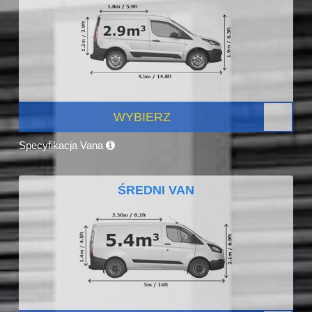
WYBIERZ
Specyfikacja Vana
ŚREDNI VAN