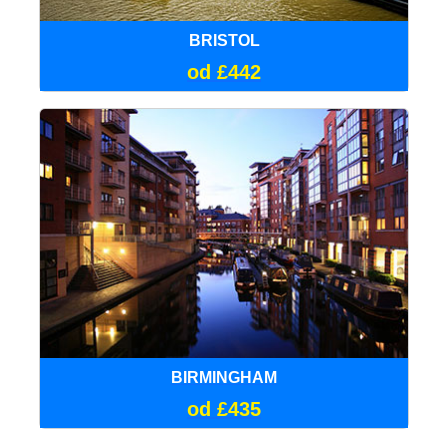
BRISTOL
od £442
BIRMINGHAM
od £435