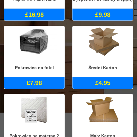
£16.98
£9.98
Pokrowiec na fotel
Średni Karton
£7.98
£4.95
Pokrowiec na materac 2
Mały Karton