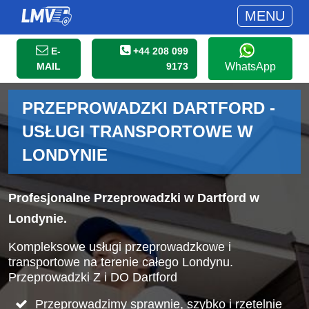
MENU
E-
+44 208 099
MAIL
9173
WhatsApp
PRZEPROWADZKI DARTFORD -
USŁUGI TRANSPORTOWE W
LONDYNIE
Profesjonalne Przeprowadzki w Dartford w
Londynie.
Kompleksowe usługi przeprowadzkowe i
transportowe na terenie całego Londynu.
Przeprowadzki Z i DO Dartford
Przeprowadzimy sprawnie, szybko i rzetelnie