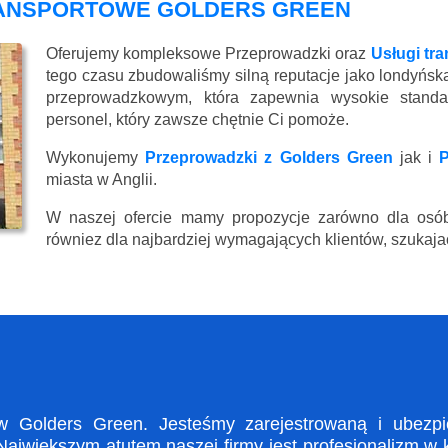
RANSPORTOWE GOLDERS GREEN
Oferujemy kompleksowe Przeprowadzki oraz
Usługi tr
tego czasu zbudowaliśmy silną reputacje jako londyńsk
przeprowadzkowym, która zapewnia wysokie standard
personel, który zawsze chętnie Ci pomoże.
Wykonujemy
Przeprowadzki z Golders Green
jak i
P
miasta w Anglii.
W naszej ofercie mamy propozycje zarówno dla osób
równiez dla najbardziej wymagających klientów, szukajac
Golders Green. Jesteśmy zarejestrowaną i ubezpie
ajwiększym atutem naszej firmy jest profesjonalizm w 