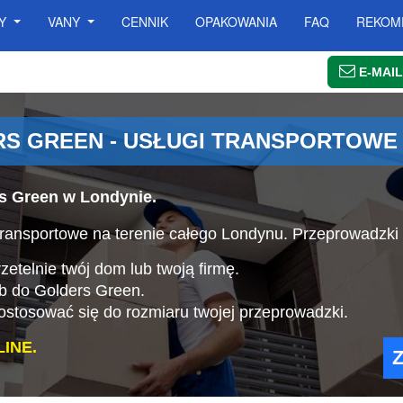
SY
VANY
CENNIK
OPAKOWANIA
FAQ
REKOM
E-MAIL
S GREEN - USŁUGI TRANSPORTOWE
s Green w Londynie.
ransportowe na terenie całego Londynu. Przeprowadzki
etelnie twój dom lub twoją firmę.
ub do Golders Green.
stosować się do rozmiaru twojej przeprowadzki.
INE.