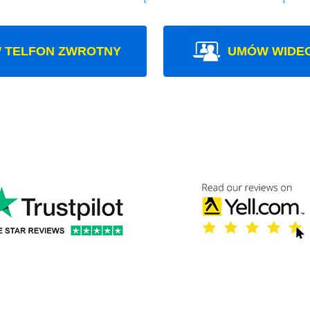
 TELFON ZWROTNY
UMÓW WIDE