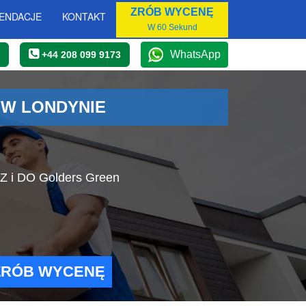
ZRÓB WYCENĘ
ENDACJE
KONTAKT
W 60 Sekund
WhatsApp
+44 208 099 9173
 W LONDYNIE
 Z i DO Golders Green
ZRÓB WYCENĘ