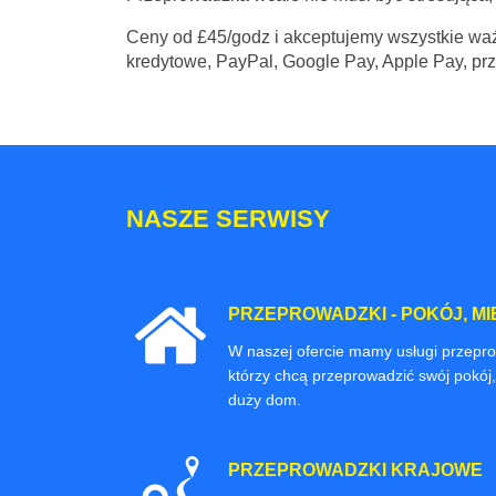
Ceny
od £45/godz
i akceptujemy wszystkie waż
kredytowe, PayPal, Google Pay, Apple Pay, pr
NASZE SERWISY
PRZEPROWADZKI - POKÓJ, MI
W naszej ofercie mamy usługi przepr
którzy chcą przeprowadzić swój pokój,
duży dom.
PRZEPROWADZKI KRAJOWE