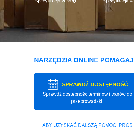
Specyfikacja Vana
Specyfikacja V
NARZĘDZIA ONLINE POMAGA
SPRAWDŹ DOSTĘPNOŚĆ
Sprawdź dostępność terminow i vanów do
przeprowadzki.
ABY UZYSKAĆ DALSZĄ POMOC, PROSI