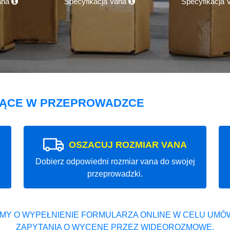
ana
Specyfikacja Vana
Specyfikacja
JĄCE W PRZEPROWADZCE
OSZACUJ ROZMIAR VANA
Dobierz odpowiedni rozmiar vana do swojej
przeprowadzki.
MY O WYPEŁNIENIE FORMULARZA ONLINE W CELU UMÓW
ZAPYTANIA O WYCENĘ PRZEZ WIDEOROZMOWĘ.