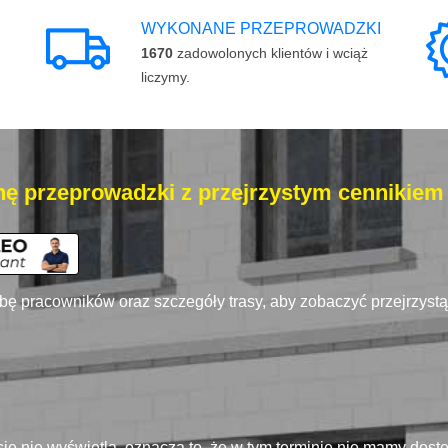
WYKONANE PRZEPROWADZKI
1670
zadowolonych klientów i wciąż
liczymy.
ę przeprowadzki z przejrzystym cennikiem
zbę pracowników oraz szczegóły trasy, aby zobaczyć przejrzyst
się nie wyświetla, oznacza to, że w tym terminie nie mamy dos