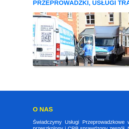
PRZEPROWADZKI, USŁUGI T
O NAS
Świadczymy Usługi Przeprowadzkowe w 
przeszkolony i CRB sprawdzony zespół. N