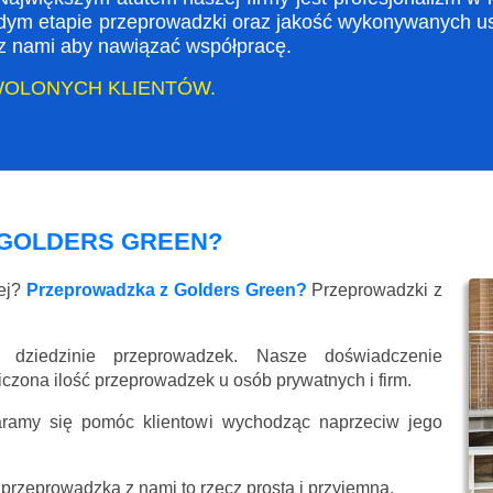
dym etapie przeprowadzki oraz jakość wykonywanych usł
ę z nami aby nawiązać współpracę.
WOLONYCH KLIENTÓW.
GOLDERS GREEN?
wej?
Przeprowadzka z Golders Green?
Przeprowadzki z
 dziedzinie przeprowadzek. Nasze doświadczenie
liczona ilość przeprowadzek u osób prywatnych i firm.
aramy się pomóc klientowi wychodząc naprzeciw jego
przeprowadzka z nami to rzecz prosta i przyjemna.