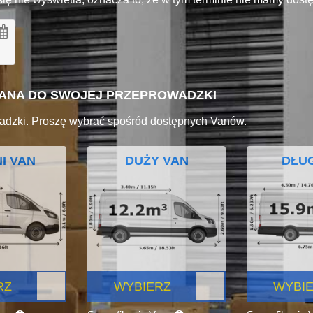
VANA DO SWOJEJ PRZEPROWADZKI
adzki. Proszę wybrać spośród dostępnych Vanów.
I VAN
DUŻY VAN
DŁUG
RZ
WYBIERZ
WYBI