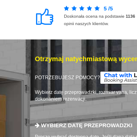
5
/
5
Doskonała ocena na podstawie
1136
opinii naszych klientów.
Otrzymaj natychmiastową wycen
POTRZEBUJESZ POMOCY?
Wybierz datę przeprowadzki, rozmiar vana, lic
dokonaniem rezerwacji.
WYBIERZ DATĘ PRZEPROWADZKI
Proszę wybrać dostępna datę. Jeśli dana data 