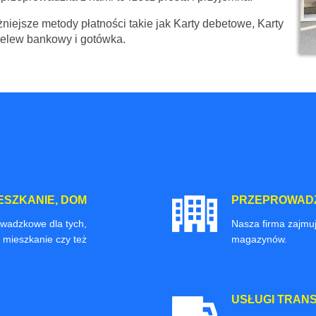
niejsze metody płatności takie jak Karty debetowe, Karty
zelew bankowy i gotówka.
ESZKANIE, DOM
PRZEPROWADZ
owadzkowe dla tych,
Nasza firma zajmuj
 mieszkanie czy też
magazynów.
USŁUGI TRAN