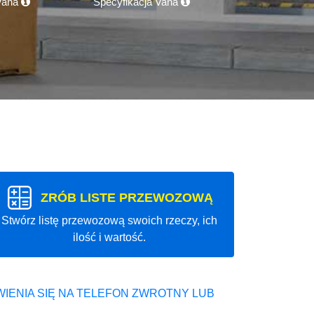
 Vana
Specyfikacja Vana
ZRÓB LISTE PRZEWOZOWĄ
Stwórz listę przewozową swoich rzeczy, ich
ilość i wartość.
IENIA SIĘ NA TELEFON ZWROTNY LUB