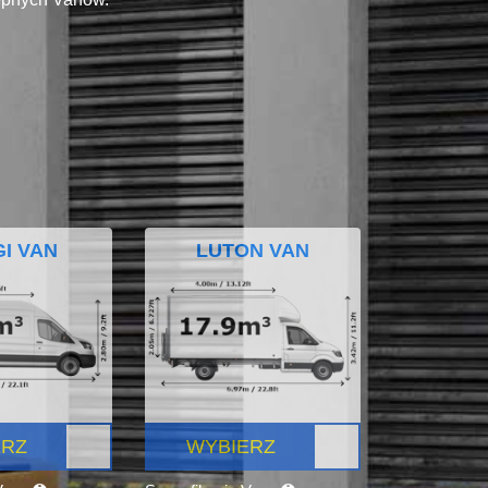
I VAN
LUTON VAN
ERZ
WYBIERZ