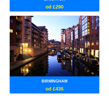
od £290
BIRMINGHAM
od £435