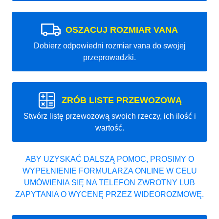
OSZACUJ ROZMIAR VANA
Dobierz odpowiedni rozmiar vana do swojej
przeprowadzki.
ZRÓB LISTE PRZEWOZOWĄ
Stwórz listę przewozową swoich rzeczy, ich ilość i
wartość.
ABY UZYSKAĆ DALSZĄ POMOC, PROSIMY O
WYPEŁNIENIE FORMULARZA ONLINE W CELU
UMÓWIENIA SIĘ NA TELEFON ZWROTNY LUB
ZAPYTANIA O WYCENĘ PRZEZ WIDEOROZMOWĘ.