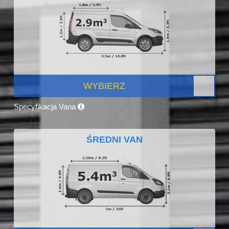
WYBIERZ
Specyfikacja Vana
ŚREDNI VAN