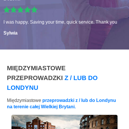
I was happy. Saving your time, quick service. Thank you
Sylwia
MIĘDZYMIASTOWE
PRZEPROWADZKI
Z / LUB DO
LONDYNU
Międzymiastowe
przeprowadzki z / lub do Londynu
na terenie całej Wielkiej Brytani.