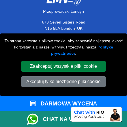
Przeprowadzki Londyn
673 Seven Sisters Road
,
N15 5LA
London
UK
Napisz do nas
Ta strona korzysta z plików cookie, aby zapewnić najlepszą jakość
+44 208 099 9173
korzystania z naszej witryny. Przeczytaj naszą
Politykę
prywatności
.
Zaakceptuj wszystkie pliki cookie
STREFA KLIENTA
Akceptuj tylko niezbędne pliki cookie
Kontakt
FAQ
DARMOWA WYCENA
Rekomendacje
Polityka Prywatności
CHAT NA WHATSAPP
Warunki i Zasady Firmy