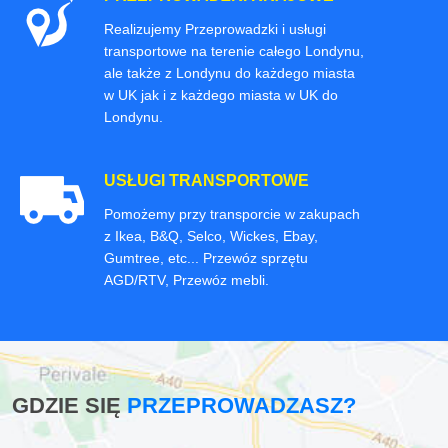
Realizujemy Przeprowadzki i usługi
transportowe na terenie całego Londynu,
ale także z Londynu do każdego miasta
w UK jak i z każdego miasta w UK do
Londynu.
USŁUGI TRANSPORTOWE
Pomożemy przy transporcie w zakupach
z Ikea, B&Q, Selco, Wickes, Ebay,
Gumtree, etc... Przewóz sprzętu
AGD/RTV, Przewóz mebli.
GDZIE SIĘ
PRZEPROWADZASZ?