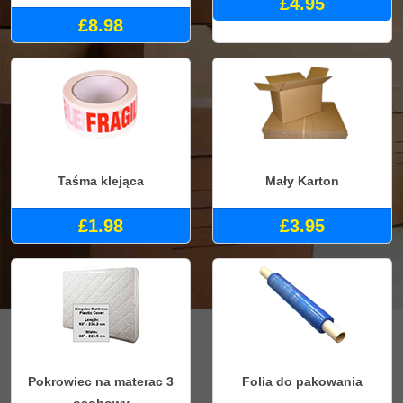
£4.95
£8.98
Taśma klejąca
Mały Karton
£1.98
£3.95
Pokrowiec na materac 3
Folia do pakowania
osobowy