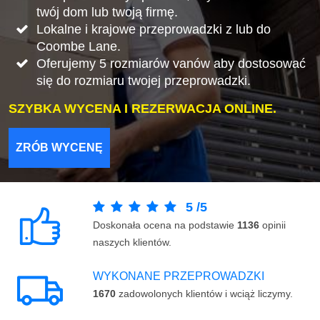
twój dom lub twoją firmę.
Lokalne i krajowe przeprowadzki z lub do
Coombe Lane.
Oferujemy 5 rozmiarów vanów aby dostosować
się do rozmiaru twojej przeprowadzki.
SZYBKA WYCENA I REZERWACJA ONLINE.
ZRÓB WYCENĘ
5
/
5
Doskonała ocena na podstawie
1136
opinii
naszych klientów.
WYKONANE PRZEPROWADZKI
1670
zadowolonych klientów i wciąż liczymy.