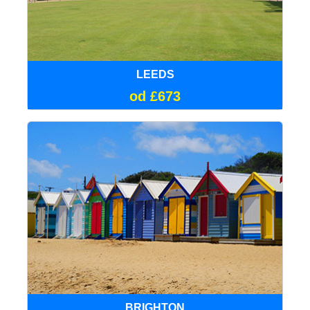
LEEDS
od £673
BRIGHTON