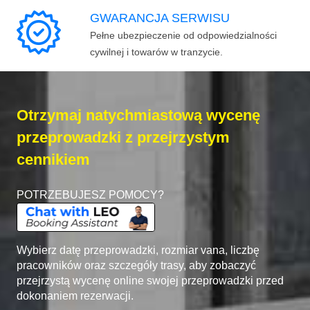
GWARANCJA SERWISU
Pełne ubezpieczenie od odpowiedzialności
cywilnej i towarów w tranzycie.
Otrzymaj natychmiastową wycenę
przeprowadzki z przejrzystym
cennikiem
POTRZEBUJESZ POMOCY?
Wybierz datę przeprowadzki, rozmiar vana, liczbę
pracowników oraz szczegóły trasy, aby zobaczyć
przejrzystą wycenę online swojej przeprowadzki przed
dokonaniem rezerwacji.