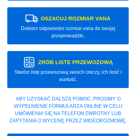
OSZACUJ ROZMIAR VANA
Dobierz odpowiedni rozmiar vana do swojej
przeprowadzki.
ZRÓB LISTE PRZEWOZOWĄ
Stwórz listę przewozową swoich rzeczy, ich ilość i
wartość.
ABY UZYSKAĆ DALSZĄ POMOC, PROSIMY O
WYPEŁNIENIE FORMULARZA ONLINE W CELU
UMÓWIENIA SIĘ NA TELEFON ZWROTNY LUB
ZAPYTANIA O WYCENĘ PRZEZ WIDEOROZMOWĘ.