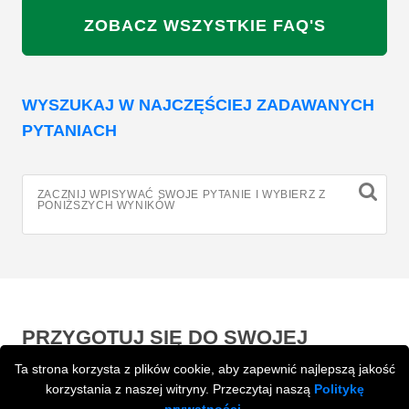
ZOBACZ WSZYSTKIE FAQ'S
WYSZUKAJ W NAJCZĘŚCIEJ ZADAWANYCH
PYTANIACH
ZACZNIJ WPISYWAĆ SWOJE PYTANIE I WYBIERZ Z
PONIŻSZYCH WYNIKÓW
PRZYGOTUJ SIĘ DO SWOJEJ
PRZEPROWADZKI
Ta strona korzysta z plików cookie, aby zapewnić najlepszą jakość
korzystania z naszej witryny. Przeczytaj naszą
Politykę