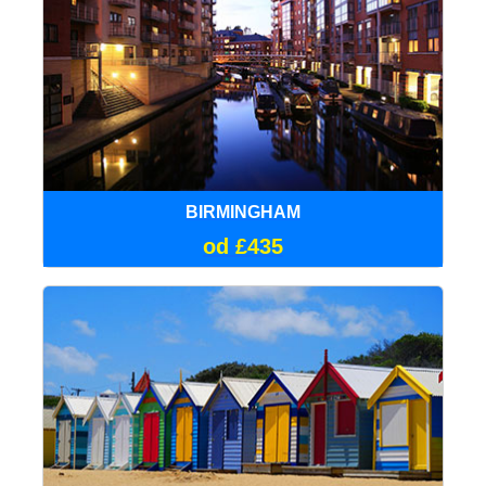
BIRMINGHAM
od £435