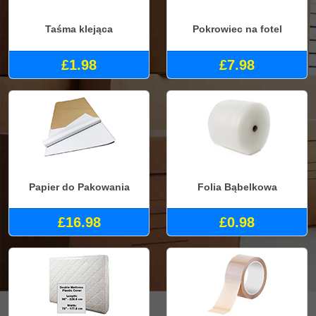
Taśma klejąca
Pokrowiec na fotel
£1.98
£7.98
Papier do Pakowania
Folia Bąbelkowa
£16.98
£0.98