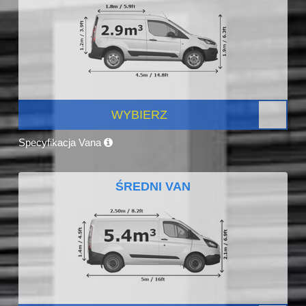
WYBIERZ
Specyfikacja Vana
ŚREDNI VAN