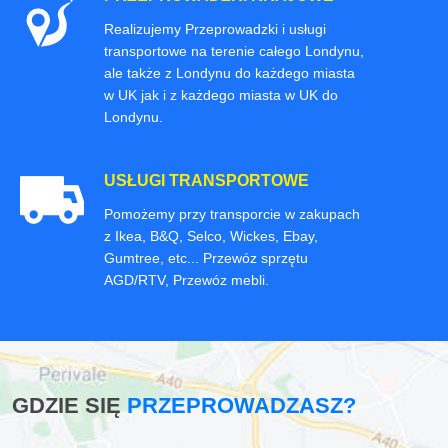
Realizujemy Przeprowadzki i usługi
transportowe na terenie całego Londynu,
ale także z Londynu do każdego miasta
w UK jak i z każdego miasta w UK do
Londynu.
USŁUGI TRANSPORTOWE
Pomożemy przy transporcie w zakupach
z Ikea, B&Q, Selco, Wickes, Ebay,
Gumtree, etc... Przewóz sprzętu
AGD/RTV, Przewóz mebli.
GDZIE SIĘ
PRZEPROWADZASZ?