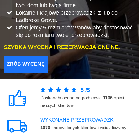
twój dom lub twoją firmę.
Lokalne i krajowe przeprowadzki z lub do
Ladbroke Grove.
Oferujemy 5 rozmiarów vanów aby dostosować
się do rozmiaru twojej przeprowadzki.
SZYBKA WYCENA I REZERWACJA ONLINE.
ZRÓB WYCENĘ
5
/
5
Doskonała ocena na podstawie
1136
opinii
naszych klientów.
WYKONANE PRZEPROWADZKI
1670
zadowolonych klientów i wciąż liczymy.