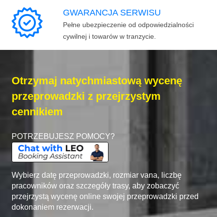
GWARANCJA SERWISU
Pełne ubezpieczenie od odpowiedzialności
cywilnej i towarów w tranzycie.
Otrzymaj natychmiastową wycenę
przeprowadzki z przejrzystym
cennikiem
POTRZEBUJESZ POMOCY?
Wybierz datę przeprowadzki, rozmiar vana, liczbę
pracowników oraz szczegóły trasy, aby zobaczyć
przejrzystą wycenę online swojej przeprowadzki przed
dokonaniem rezerwacji.