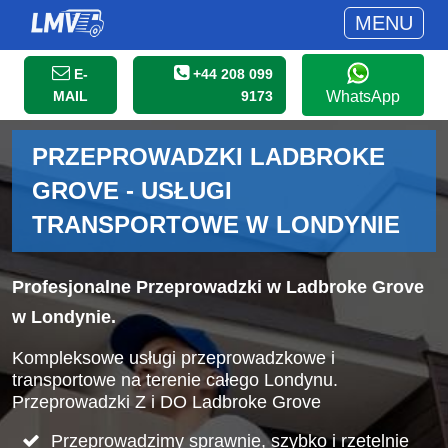
MENU
E-
+44 208 099
MAIL
9173
WhatsApp
PRZEPROWADZKI LADBROKE
GROVE - USŁUGI
TRANSPORTOWE W LONDYNIE
Profesjonalne Przeprowadzki w Ladbroke Grove
w Londynie.
Kompleksowe usługi przeprowadzkowe i
transportowe na terenie całego Londynu.
Przeprowadzki Z i DO Ladbroke Grove
Przeprowadzimy sprawnie, szybko i rzetelnie