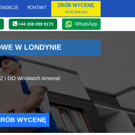
ZRÓB WYCENĘ
ENDACJE
KONTAKT
W 60 Sekund
WhatsApp
+44 208 099 9173
OWE W LONDYNIE
 Z i DO Woolwich Arsenal
ZRÓB WYCENĘ