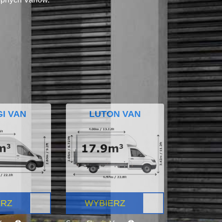
I VAN
LUTON VAN
ERZ
WYBIERZ