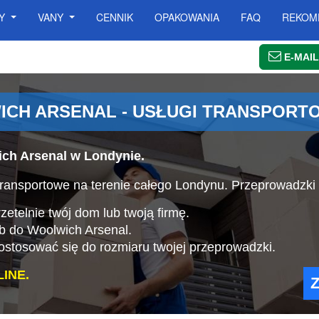
SY
VANY
CENNIK
OPAKOWANIA
FAQ
REKOM
E-MAIL
CH ARSENAL - USŁUGI TRANSPORT
ch Arsenal w Londynie.
ransportowe na terenie całego Londynu. Przeprowadzki
etelnie twój dom lub twoją firmę.
ub do Woolwich Arsenal.
stosować się do rozmiaru twojej przeprowadzki.
INE.