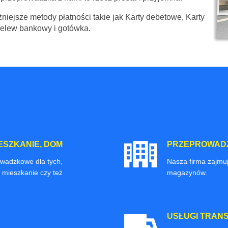
niejsze metody płatności takie jak Karty debetowe, Karty
zelew bankowy i gotówka.
ESZKANIE, DOM
PRZEPROWADZ
owadzkowe dla tych,
Nasza firma zajmuj
 mieszkanie czy też
magazynów.
USŁUGI TRAN