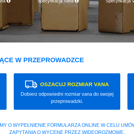
ana
Specyfikacja Vana
Specyfikacja
JĄCE W PRZEPROWADZCE
OSZACUJ ROZMIAR VANA
Dobierz odpowiedni rozmiar vana do swojej
przeprowadzki.
MY O WYPEŁNIENIE FORMULARZA ONLINE W CELU UMÓW
ZAPYTANIA O WYCENĘ PRZEZ WIDEOROZMOWĘ.