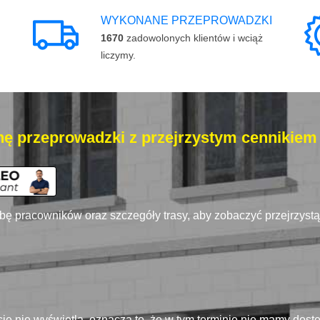
WYKONANE PRZEPROWADZKI
1670
zadowolonych klientów i wciąż
liczymy.
ę przeprowadzki z przejrzystym cennikiem
zbę pracowników oraz szczegóły trasy, aby zobaczyć przejrzyst
się nie wyświetla, oznacza to, że w tym terminie nie mamy dos