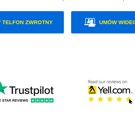
 TELFON ZWROTNY
UMÓW WIDE