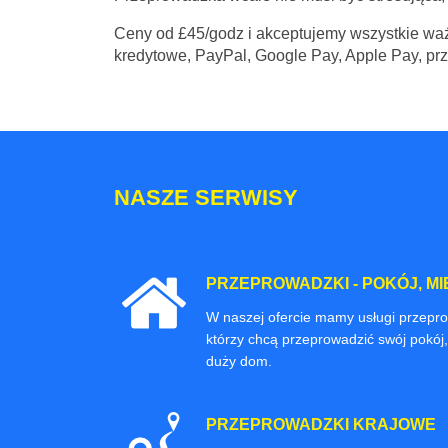
Ceny
od £45/godz
i akceptujemy wszystkie waż
kredytowe, PayPal, Google Pay, Apple Pay, pr
NASZE SERWISY
PRZEPROWADZKI - POKÓJ, MI
W naszej ofercie mamy usługi przepr
którzy chcą przeprowadzić swój pokój,
duży dom.
PRZEPROWADZKI KRAJOWE