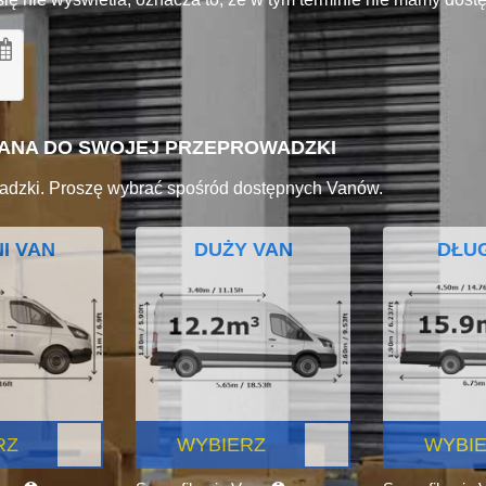
VANA DO SWOJEJ PRZEPROWADZKI
adzki. Proszę wybrać spośród dostępnych Vanów.
I VAN
DUŻY VAN
DŁUG
RZ
WYBIERZ
WYBI