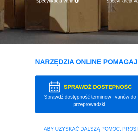
Specyfikacja Vana
Specyfikacja V
NARZĘDZIA ONLINE POMAGA
SPRAWDŹ DOSTĘPNOŚĆ
Sprawdź dostępność terminow i vanów do
przeprowadzki.
ABY UZYSKAĆ DALSZĄ POMOC, PROSI