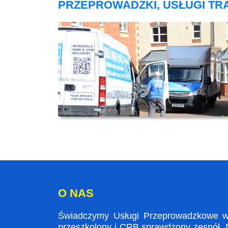
PRZEPROWADZKI, USŁUGI T
O NAS
Świadczymy Usługi Przeprowadzkowe w W
przeszkolony i CRB sprawdzony zespół. N