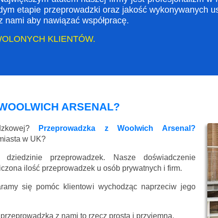
dym etapie przeprowadzki oraz jakość wykonywanych usł
ę z nami aby nawiązać współpracę.
WOLONYCH KLIENTÓW.
WOOLWICH ARSENAL?
adzkowej?
Przeprowadzka z Woolwich Arsenal?
 miasta w UK?
 dziedzinie przeprowadzek. Nasze doświadczenie
liczona ilość przeprowadzek u osób prywatnych i firm.
aramy się pomóc klientowi wychodząc naprzeciw jego
przeprowadzka z nami to rzecz prosta i przyjemna.