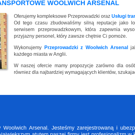
RANSPORTOWE WOOLWICH ARSENAL
Oferujemy kompleksowe Przeprowadzki oraz
Usługi tr
Od tego czasu zbudowaliśmy silną reputacje jako lo
serwisem przeprowadzkowym, która zapewnia wysoki
przyjazny personel, który zawsze chętnie Ci pomoże.
Wykonujemy
Przeprowadzki z Woolwich Arsenal
ja
każdego miasta w Anglii.
W naszej ofercie mamy propozycje zarówno dla osób
równiez dla najbardziej wymagających klientów, szukajac
oolwich Arsenal. Jesteśmy zarejestrowaną i ubezpi
ajwiększym atutem naszej firmy jest profesjonalizm w 