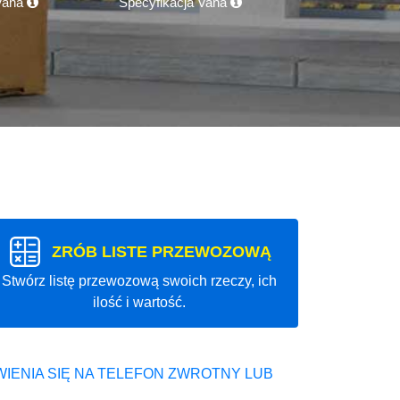
 Vana
Specyfikacja Vana
ZRÓB LISTE PRZEWOZOWĄ
Stwórz listę przewozową swoich rzeczy, ich
ilość i wartość.
IENIA SIĘ NA TELEFON ZWROTNY LUB