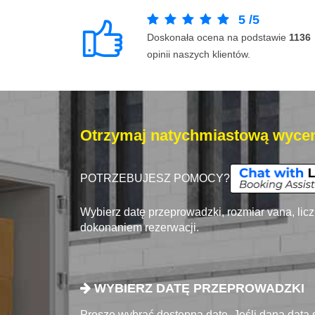
5
/
5
Doskonała ocena na podstawie
1136
opinii naszych klientów.
Otrzymaj natychmiastową wycen
POTRZEBUJESZ POMOCY?
Wybierz datę przeprowadzki, rozmiar vana, lic
dokonaniem rezerwacji.
WYBIERZ DATĘ PRZEPROWADZKI
Proszę wybrać dostępna datę. Jeśli dana data 