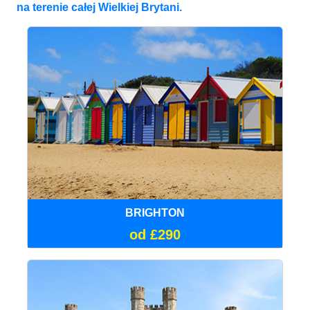
na terenie całej Wielkiej Brytani.
BRIGHTON
od £290