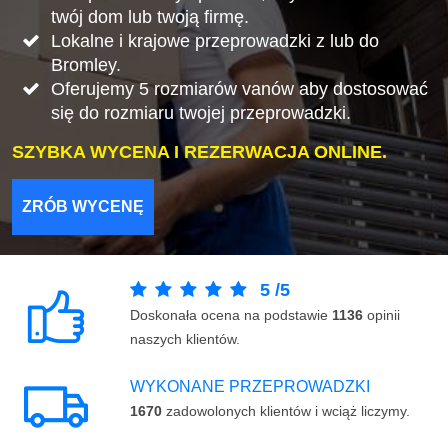
twój dom lub twoją firmę.
Lokalne i krajowe przeprowadzki z lub do
Bromley.
Oferujemy 5 rozmiarów vanów aby dostosować
się do rozmiaru twojej przeprowadzki.
SZYBKA WYCENA I REZERWACJA ONLINE.
ZRÓB WYCENĘ
5
/
5
Doskonała ocena na podstawie
1136
opinii
naszych klientów.
WYKONANE PRZEPROWADZKI
1670
zadowolonych klientów i wciąż liczymy.