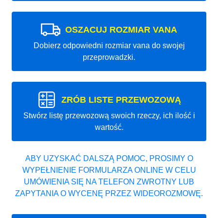
OSZACUJ ROZMIAR VANA
Dobierz odpowiedni rozmiar vana do swojej
przeprowadzki.
ZRÓB LISTE PRZEWOZOWĄ
Stwórz listę przewozową swoich rzeczy, ich ilość i
wartość.
ABY UZYSKAĆ DALSZĄ POMOC, PROSIMY O
WYPEŁNIENIE FORMULARZA ONLINE W CELU
UMÓWIENIA SIĘ NA TELEFON ZWROTNY LUB
ZAPYTANIA O WYCENĘ PRZEZ WIDEOROZMOWĘ.