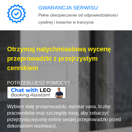
GWARANCJA SERWISU
Pełne ubezpieczenie od odpowiedzialności
cywilnej i towarów w tranzycie.
Otrzymaj natychmiastową wycenę
przeprowadzki z przejrzystym
cennikiem
POTRZEBUJESZ POMOCY?
Wybierz datę przeprowadzki, rozmiar vana, liczbę
pracowników oraz szczegóły trasy, aby zobaczyć
przejrzystą wycenę online swojej przeprowadzki przed
dokonaniem rezerwacji.