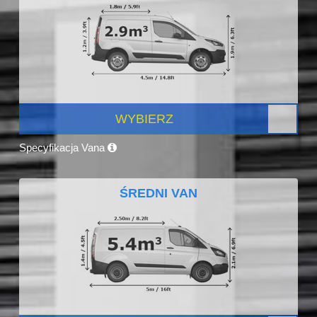
WYBIERZ
Specyfikacja Vana
ŚREDNI VAN