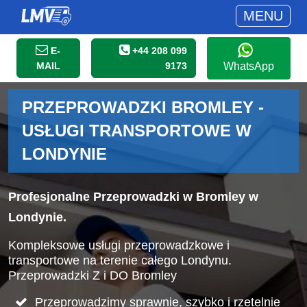
MENU
E-
+44 208 099
MAIL
9173
WhatsApp
PRZEPROWADZKI BROMLEY -
USŁUGI TRANSPORTOWE W
LONDYNIE
Profesjonalne Przeprowadzki w Bromley w
Londynie.
Kompleksowe usługi przeprowadzkowe i
transportowe na terenie całego Londynu.
Przeprowadzki Z i DO Bromley
Przeprowadzimy sprawnie, szybko i rzetelnie