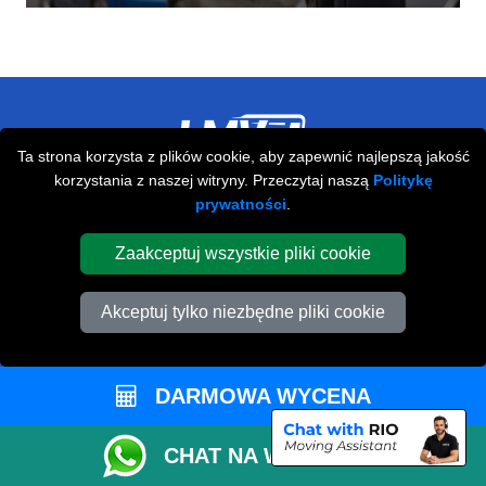
Ta strona korzysta z plików cookie, aby zapewnić najlepszą jakość
korzystania z naszej witryny. Przeczytaj naszą
Politykę
Przeprowadzki Londyn
prywatności
.
673 Seven Sisters Road
,
N15 5LA
London
UK
Zaakceptuj wszystkie pliki cookie
Napisz do nas
Akceptuj tylko niezbędne pliki cookie
+44 208 099 9173
DARMOWA WYCENA
STREFA KLIENTA
CHAT NA WHATSAPP
Kontakt