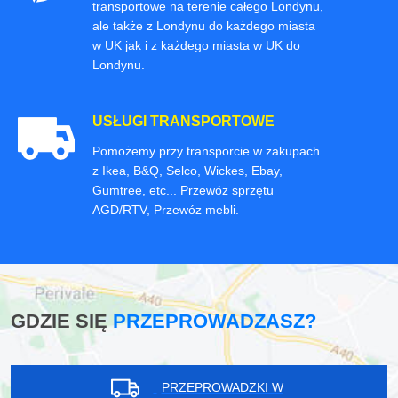
transportowe na terenie całego Londynu,
ale także z Londynu do każdego miasta
w UK jak i z każdego miasta w UK do
Londynu.
USŁUGI TRANSPORTOWE
Pomożemy przy transporcie w zakupach
z Ikea, B&Q, Selco, Wickes, Ebay,
Gumtree, etc... Przewóz sprzętu
AGD/RTV, Przewóz mebli.
GDZIE SIĘ
PRZEPROWADZASZ?
PRZEPROWADZKI W