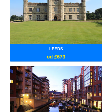
LEEDS
od £673