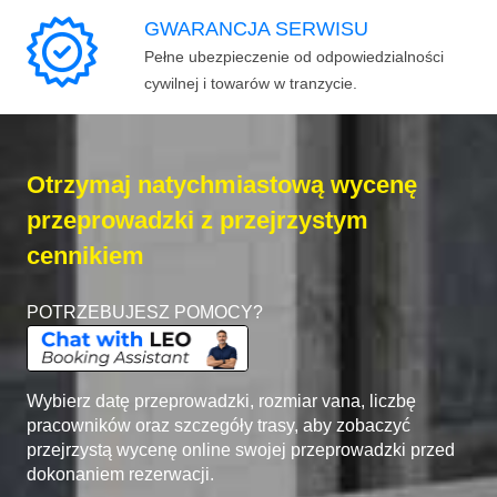
GWARANCJA SERWISU
Pełne ubezpieczenie od odpowiedzialności
cywilnej i towarów w tranzycie.
Otrzymaj natychmiastową wycenę
przeprowadzki z przejrzystym
cennikiem
POTRZEBUJESZ POMOCY?
Wybierz datę przeprowadzki, rozmiar vana, liczbę
pracowników oraz szczegóły trasy, aby zobaczyć
przejrzystą wycenę online swojej przeprowadzki przed
dokonaniem rezerwacji.