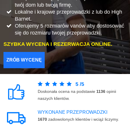
twój dom lub twoją firmę.
Lokalne i krajowe przeprowadzki z lub do High
Barnet.
Oferujemy 5 rozmiarów vanów aby dostosować
się do rozmiaru twojej przeprowadzki.
SZYBKA WYCENA I REZERWACJA ONLINE.
ZRÓB WYCENĘ
5
/
5
Doskonała ocena na podstawie
1136
opinii
naszych klientów.
WYKONANE PRZEPROWADZKI
1670
zadowolonych klientów i wciąż liczymy.