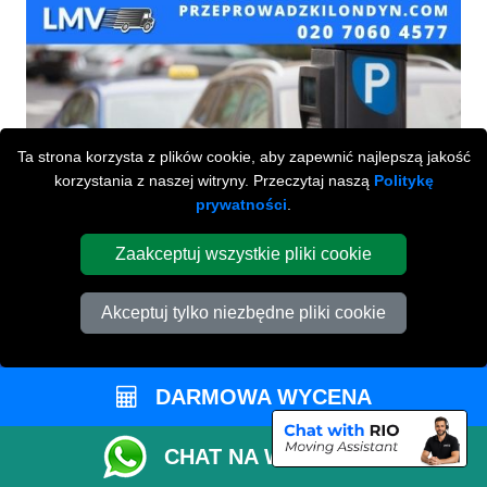
Ta strona korzysta z plików cookie, aby zapewnić najlepszą jakość
korzystania z naszej witryny. Przeczytaj naszą
Politykę
prywatności
.
Zaakceptuj wszystkie pliki cookie
Akceptuj tylko niezbędne pliki cookie
Przeprowadzki Londyn
DARMOWA WYCENA
673 Seven Sisters Road
CHAT NA WHATSAPP
,
N15 5LA
London
UK