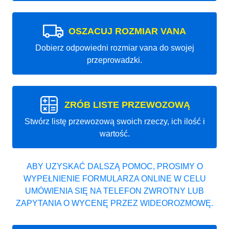
OSZACUJ ROZMIAR VANA
Dobierz odpowiedni rozmiar vana do swojej
przeprowadzki.
ZRÓB LISTE PRZEWOZOWĄ
Stwórz listę przewozową swoich rzeczy, ich ilość i
wartość.
ABY UZYSKAĆ DALSZĄ POMOC, PROSIMY O
WYPEŁNIENIE FORMULARZA ONLINE W CELU
UMÓWIENIA SIĘ NA TELEFON ZWROTNY LUB
ZAPYTANIA O WYCENĘ PRZEZ WIDEOROZMOWĘ.