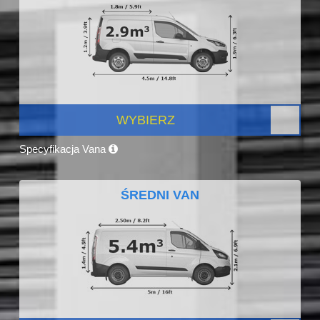
WYBIERZ
Specyfikacja Vana
ŚREDNI VAN