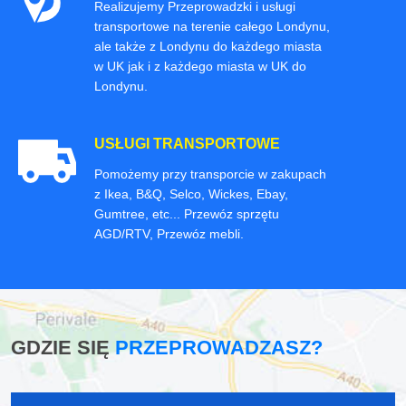
Realizujemy Przeprowadzki i usługi
transportowe na terenie całego Londynu,
ale także z Londynu do każdego miasta
w UK jak i z każdego miasta w UK do
Londynu.
USŁUGI TRANSPORTOWE
Pomożemy przy transporcie w zakupach
z Ikea, B&Q, Selco, Wickes, Ebay,
Gumtree, etc... Przewóz sprzętu
AGD/RTV, Przewóz mebli.
GDZIE SIĘ
PRZEPROWADZASZ?