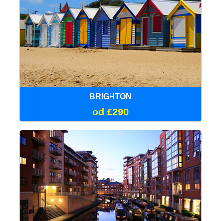
BRIGHTON
od £290