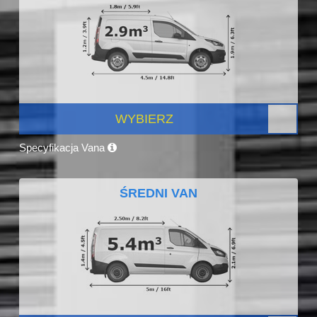
WYBIERZ
Specyfikacja Vana
ŚREDNI VAN