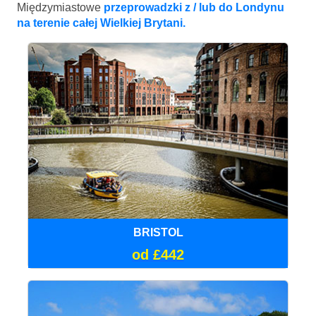
Międzymiastowe
przeprowadzki z / lub do Londynu
na terenie całej Wielkiej Brytani.
BRISTOL
od £442