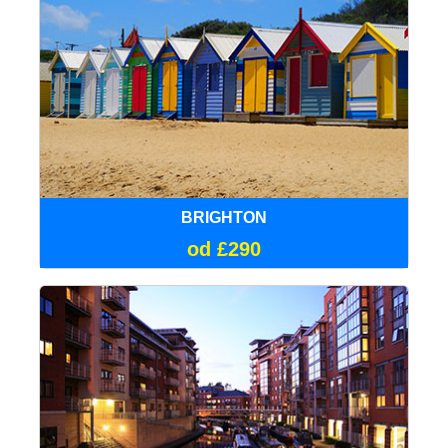
BRIGHTON
od £290