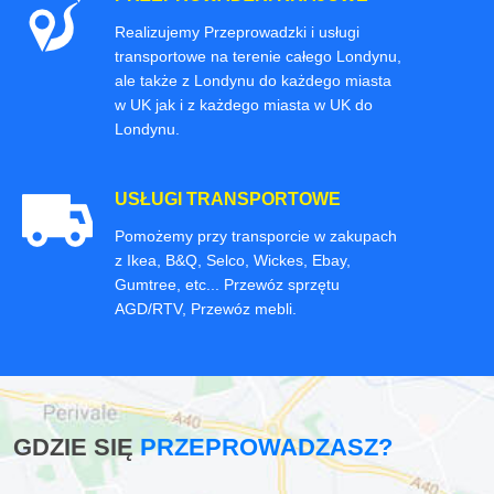
Realizujemy Przeprowadzki i usługi
transportowe na terenie całego Londynu,
ale także z Londynu do każdego miasta
w UK jak i z każdego miasta w UK do
Londynu.
USŁUGI TRANSPORTOWE
Pomożemy przy transporcie w zakupach
z Ikea, B&Q, Selco, Wickes, Ebay,
Gumtree, etc... Przewóz sprzętu
AGD/RTV, Przewóz mebli.
GDZIE SIĘ
PRZEPROWADZASZ?