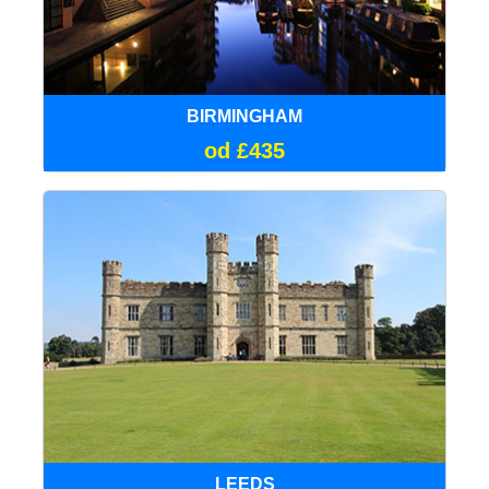
BIRMINGHAM
od £435
LEEDS