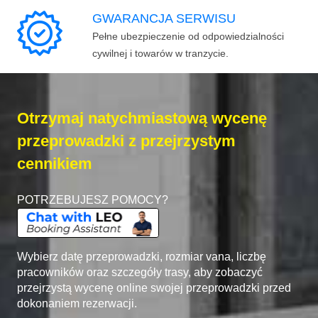
GWARANCJA SERWISU
Pełne ubezpieczenie od odpowiedzialności
cywilnej i towarów w tranzycie.
Otrzymaj natychmiastową wycenę
przeprowadzki z przejrzystym
cennikiem
POTRZEBUJESZ POMOCY?
Wybierz datę przeprowadzki, rozmiar vana, liczbę
pracowników oraz szczegóły trasy, aby zobaczyć
przejrzystą wycenę online swojej przeprowadzki przed
dokonaniem rezerwacji.