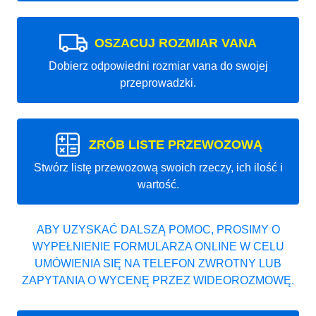
OSZACUJ ROZMIAR VANA
Dobierz odpowiedni rozmiar vana do swojej
przeprowadzki.
ZRÓB LISTE PRZEWOZOWĄ
Stwórz listę przewozową swoich rzeczy, ich ilość i
wartość.
ABY UZYSKAĆ DALSZĄ POMOC, PROSIMY O
WYPEŁNIENIE FORMULARZA ONLINE W CELU
UMÓWIENIA SIĘ NA TELEFON ZWROTNY LUB
ZAPYTANIA O WYCENĘ PRZEZ WIDEOROZMOWĘ.