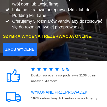
twój dom lub twoją firmę.
Lokalne i krajowe przeprowadzki z lub do
Pudding Mill Lane.
Oferujemy 5 rozmiarów vanów aby dostosować
się do rozmiaru twojej przeprowadzki.
SZYBKA WYCENA I REZERWACJA ONLINE.
ZRÓB WYCENĘ
5
/
5
Doskonała ocena na podstawie
1136
opinii
naszych klientów.
WYKONANE PRZEPROWADZKI
1670
zadowolonych klientów i wciąż liczymy.