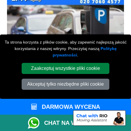
Ta strona korzysta z plików cookie, aby zapewnić najlepszą jakość
korzystania z naszej witryny. Przeczytaj naszą
Politykę
prywatności
.
Zaakceptuj wszystkie pliki cookie
Akceptuj tylko niezbędne pliki cookie
Przeprowadzki Londyn
DARMOWA WYCENA
673 Seven Sisters Road
,
N15 5LA
London
UK
CHAT NA WHATSAPP
Napisz do nas