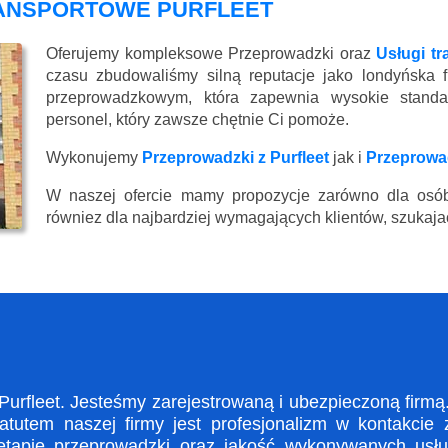
RANSPORTOWE PURFLEET
Oferujemy kompleksowe Przeprowadzki oraz
Usługi tr
czasu zbudowaliśmy silną reputacje jako londyńska 
przeprowadzkowym, która zapewnia wysokie standard
personel, który zawsze chętnie Ci pomoże.
Wykonujemy
Przeprowadzki z Purfleet
jak i
Przeprowad
W naszej ofercie mamy propozycje zarówno dla osób
równiez dla najbardziej wymagających klientów, szukajac
fleet. Jesteśmy zarejestrowaną i ubezpieczoną firmą.
utem naszej firmy jest profesjonalizm w kontakcie 
apie przeprowadzki oraz jakość wykonywanych usług