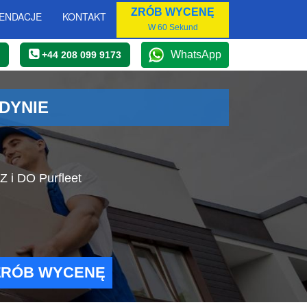
ZRÓB WYCENĘ
ENDACJE
KONTAKT
W 60 Sekund
WhatsApp
+44 208 099 9173
DYNIE
 i DO Purfleet
ZRÓB WYCENĘ