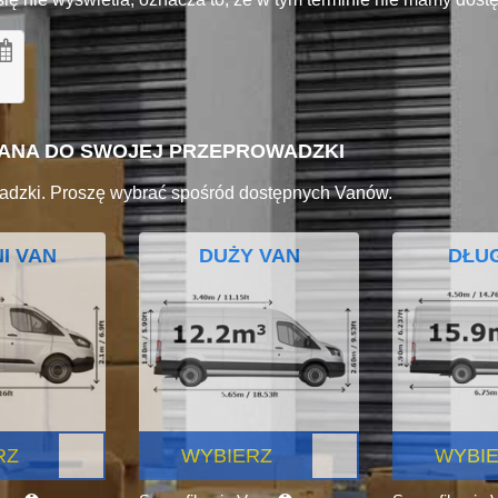
VANA DO SWOJEJ PRZEPROWADZKI
adzki. Proszę wybrać spośród dostępnych Vanów.
I VAN
DUŻY VAN
DŁUG
RZ
WYBIERZ
WYBI