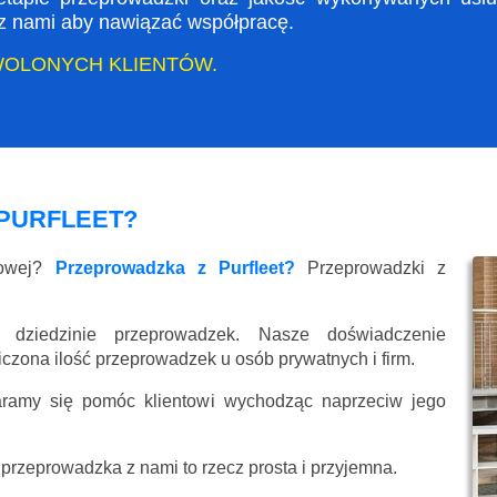
ę z nami aby nawiązać współpracę.
WOLONYCH KLIENTÓW.
PURFLEET?
kowej?
Przeprowadzka z Purfleet?
Przeprowadzki z
 dziedzinie przeprowadzek. Nasze doświadczenie
liczona ilość przeprowadzek u osób prywatnych i firm.
aramy się pomóc klientowi wychodząc naprzeciw jego
przeprowadzka z nami to rzecz prosta i przyjemna.