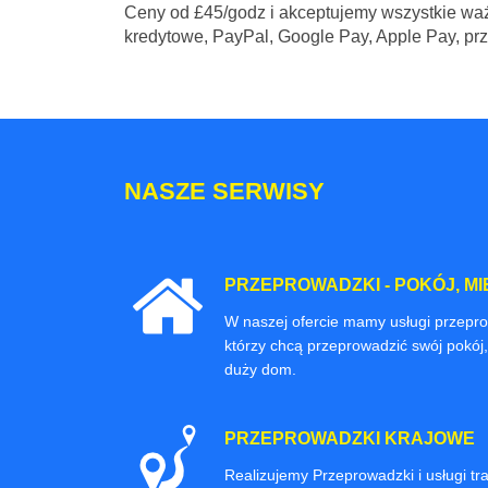
Ceny
od £45/godz
i akceptujemy wszystkie waż
kredytowe, PayPal, Google Pay, Apple Pay, pr
NASZE SERWISY
PRZEPROWADZKI - POKÓJ, MI
W naszej ofercie mamy usługi przepr
którzy chcą przeprowadzić swój pokój,
duży dom.
PRZEPROWADZKI KRAJOWE
Realizujemy Przeprowadzki i usługi t