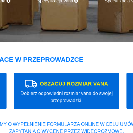
ana
Specyfikacja Vana
Specyfikacja
JĄCE W PRZEPROWADZCE
OSZACUJ ROZMIAR VANA
Dobierz odpowiedni rozmiar vana do swojej
przeprowadzki.
MY O WYPEŁNIENIE FORMULARZA ONLINE W CELU UMÓW
ZAPYTANIA O WYCENĘ PRZEZ WIDEOROZMOWĘ.