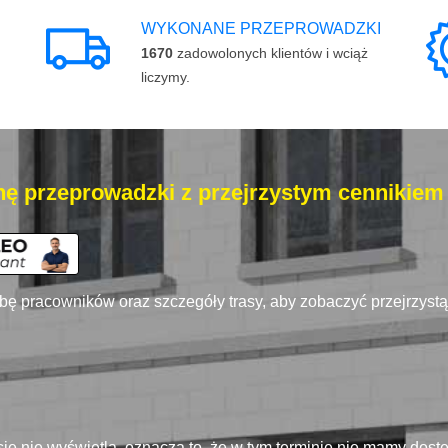
WYKONANE PRZEPROWADZKI
1670
zadowolonych klientów i wciąż
liczymy.
ę przeprowadzki z przejrzystym cennikiem
zbę pracowników oraz szczegóły trasy, aby zobaczyć przejrzyst
się nie wyświetla, oznacza to, że w tym terminie nie mamy dos