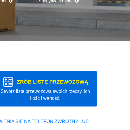
 Vana
Specyfikacja Vana
ZRÓB LISTE PRZEWOZOWĄ
Stwórz listę przewozową swoich rzeczy, ich
ilość i wartość.
IENIA SIĘ NA TELEFON ZWROTNY LUB