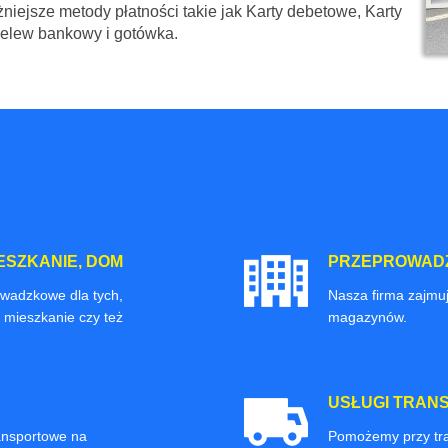
niejsze metody płatności takie jak Karty debetowe, Karty
zelew bankowy i gotówka.
ESZKANIE, DOM
PRZEPROWADZ
owadzkowe dla tych,
Nasza firma zajmuj
 mieszkanie czy też
magazynów.
USŁUGI TRAN
ransportowe na
Pomożemy przy tra