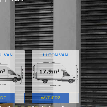
I VAN
LUTON VAN
ERZ
WYBIERZ