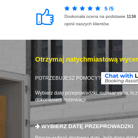
5
/
5
Doskonała ocena na podstawie
1136
opinii naszych klientów.
Otrzymaj natychmiastową wycen
POTRZEBUJESZ POMOCY?
Wybierz datę przeprowadzki, rozmiar vana, lic
dokonaniem rezerwacji.
WYBIERZ DATĘ PRZEPROWADZKI
Proszę wybrać dostępna datę. Jeśli dana data 