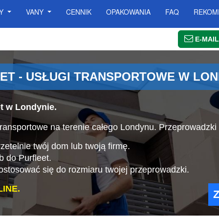
SY
VANY
CENNIK
OPAKOWANIA
FAQ
REKOM
E-MAIL
ET - USŁUGI TRANSPORTOWE W LON
t w Londynie.
ansportowe na terenie całego Londynu. Przeprowadzki Z
etelnie twój dom lub twoją firmę.
b do Purfleet.
stosować się do rozmiaru twojej przeprowadzki.
INE.