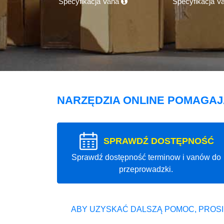
Specyfikacja Vana
Specyfikacja V
NARZĘDZIA ONLINE POMAGA
SPRAWDŹ DOSTĘPNOŚĆ
Sprawdź dostępność terminow i vanów do
przeprowadzki.
ABY UZYSKAĆ DALSZĄ POMOC, PROSI