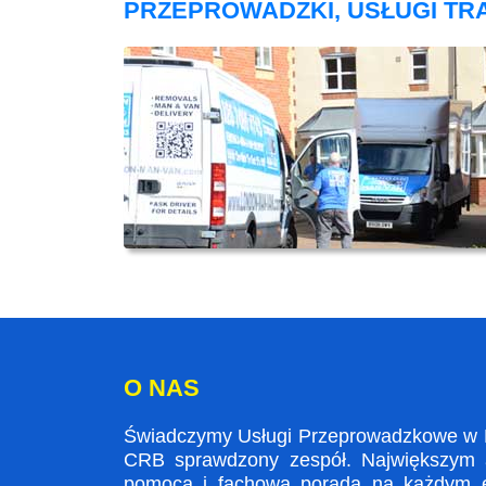
PRZEPROWADZKI, USŁUGI T
O NAS
Świadczymy Usługi Przeprowadzkowe w Pur
CRB sprawdzony zespół. Największym at
pomocą i fachowa poradą na każdym et