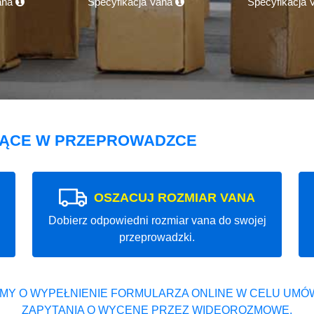
ana
Specyfikacja Vana
Specyfikacja
JĄCE W PRZEPROWADZCE
OSZACUJ ROZMIAR VANA
Dobierz odpowiedni rozmiar vana do swojej
przeprowadzki.
MY O WYPEŁNIENIE FORMULARZA ONLINE W CELU UMÓW
ZAPYTANIA O WYCENĘ PRZEZ WIDEOROZMOWĘ.