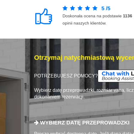
5
/
5
Doskonała ocena na podstawie
1136
opinii naszych klientów.
Otrzymaj natychmiastową wycen
POTRZEBUJESZ POMOCY?
Wybierz datę przeprowadzki, rozmiar vana, lic
dokonaniem rezerwacji.
WYBIERZ DATĘ PRZEPROWADZKI
Proszę wybrać dostępna datę. Jeśli dana data 