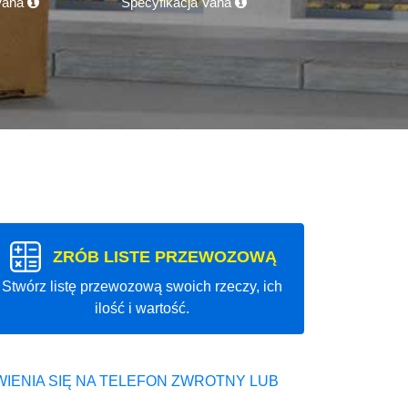
 Vana
Specyfikacja Vana
ZRÓB LISTE PRZEWOZOWĄ
Stwórz listę przewozową swoich rzeczy, ich
ilość i wartość.
IENIA SIĘ NA TELEFON ZWROTNY LUB