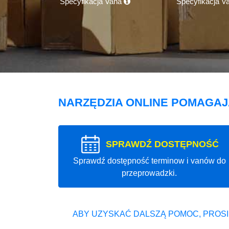
Specyfikacja Vana
Specyfikacja V
NARZĘDZIA ONLINE POMAGA
SPRAWDŹ DOSTĘPNOŚĆ
Sprawdź dostępność terminow i vanów do
przeprowadzki.
ABY UZYSKAĆ DALSZĄ POMOC, PROSI