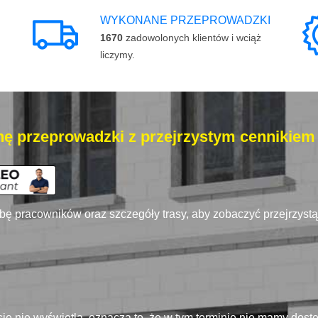
WYKONANE PRZEPROWADZKI
1670
zadowolonych klientów i wciąż
liczymy.
ę przeprowadzki z przejrzystym cennikiem
zbę pracowników oraz szczegóły trasy, aby zobaczyć przejrzyst
się nie wyświetla, oznacza to, że w tym terminie nie mamy dos