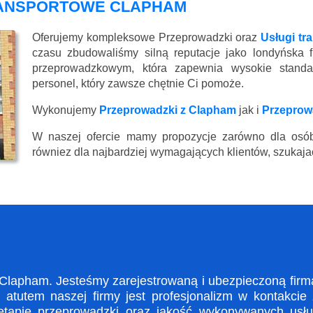
RANSPORTOWE CLAPHAM
Oferujemy kompleksowe Przeprowadzki oraz
Usługi t
czasu zbudowaliśmy silną reputacje jako londyńska 
przeprowadzkowym, która zapewnia wysokie standard
personel, który zawsze chętnie Ci pomoże.
Wykonujemy
Przeprowadzki z Clapham
jak i
Przeprow
W naszej ofercie mamy propozycje zarówno dla osób
równiez dla najbardziej wymagających klientów, szukajac
apham. Jesteśmy zarejestrowaną i ubezpieczoną firmą
tutem naszej firmy jest profesjonalizm w kontakcie
apie przeprowadzki oraz jakość wykonywanych usług