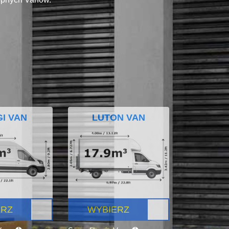
I VAN
LUTON VAN
ERZ
WYBIERZ