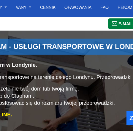
SY
VANY
CENNIK
OPAKOWANIA
FAQ
REKOM
E-MAIL
M - USŁUGI TRANSPORTOWE W LON
am w Londynie.
ransportowe na terenie całego Londynu. Przeprowadzki
etelnie twój dom lub twoją firmę.
ub do Clapham.
stosować się do rozmiaru twojej przeprowadzki.
INE.