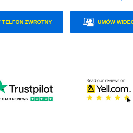
 TELFON ZWROTNY
UMÓW WIDE