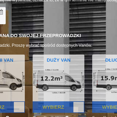
VANA DO SWOJEJ PRZEPROWADZKI
adzki. Proszę wybrać spośród dostępnych Vanów.
I VAN
DUŻY VAN
DŁUG
RZ
WYBIERZ
WYBI