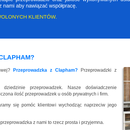
ę z nami aby nawiązać współpracę.
WOLONYCH KLIENTÓW.
 CLAPHAM?
kowej?
Przeprowadzka z Clapham?
Przeprowadzki z
 dziedzinie przeprowadzek. Nasze doświadczenie
liczona ilość przeprowadzek u osób prywatnych i firm.
aramy się pomóc klientowi wychodząc naprzeciw jego
przeprowadzka z nami to rzecz prosta i przyjemna.