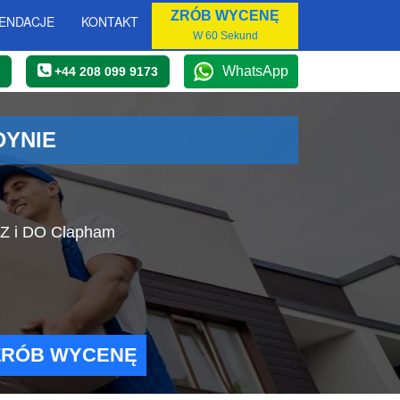
ZRÓB WYCENĘ
ENDACJE
KONTAKT
W 60 Sekund
WhatsApp
+44 208 099 9173
DYNIE
 Z i DO Clapham
ZRÓB WYCENĘ