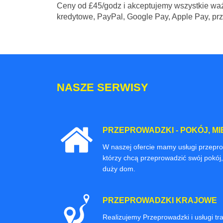
Ceny
od £45/godz
i akceptujemy wszystkie waż
kredytowe, PayPal, Google Pay, Apple Pay, pr
NASZE SERWISY
PRZEPROWADZKI - POKÓJ, MI
W naszej ofercie mamy usługi przepr
którzy chcą przeprowadzić swój pokój,
duży dom.
PRZEPROWADZKI KRAJOWE
Realizujemy Przeprowadzki i usługi t