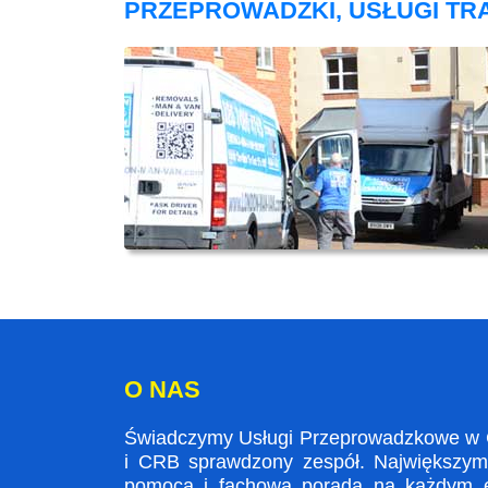
PRZEPROWADZKI, USŁUGI T
O NAS
Świadczymy Usługi Przeprowadzkowe w Cl
i CRB sprawdzony zespół. Największym a
pomocą i fachowa poradą na każdym et