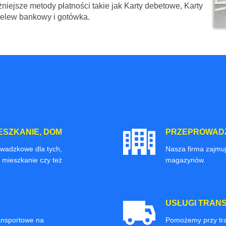
niejsze metody płatności takie jak Karty debetowe, Karty
zelew bankowy i gotówka.
ESZKANIE, DOM
PRZEPROWADZ
owadzkowe dla tych,
Nasza firma zajmuj
 mieszkanie czy też
magazynów.
USŁUGI TRAN
ransportowe na
Pomożemy przy tra