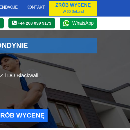
ZRÓB WYCENĘ
ENDACJE
KONTAKT
W 60 Sekund
WhatsApp
+44 208 099 9173
ONDYNIE
Z i DO Blackwall
ZRÓB WYCENĘ