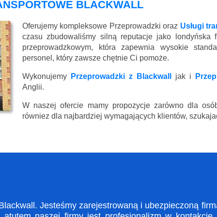
RANSPORTOWE BLACKWALL
Oferujemy kompleksowe Przeprowadzki oraz
Usługi tr
czasu zbudowaliśmy silną reputacje jako londyńska 
przeprowadzkowym, która zapewnia wysokie standard
personel, który zawsze chętnie Ci pomoże.
Wykonujemy
Przeprowadzki z Blackwall
jak i
Przep
Anglii.
W naszej ofercie mamy propozycje zarówno dla osób
równiez dla najbardziej wymagających klientów, szukajac
ackwall. Jesteśmy zarejestrowaną i ubezpieczoną firmą
tutem naszej firmy jest profesjonalizm w kontakcie