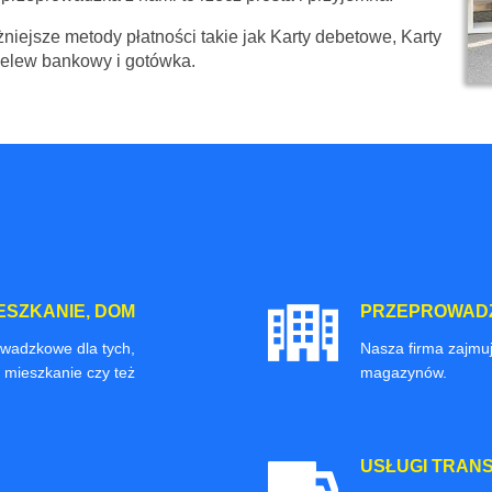
niejsze metody płatności takie jak Karty debetowe, Karty
zelew bankowy i gotówka.
ESZKANIE, DOM
PRZEPROWADZ
owadzkowe dla tych,
Nasza firma zajmuj
 mieszkanie czy też
magazynów.
USŁUGI TRAN