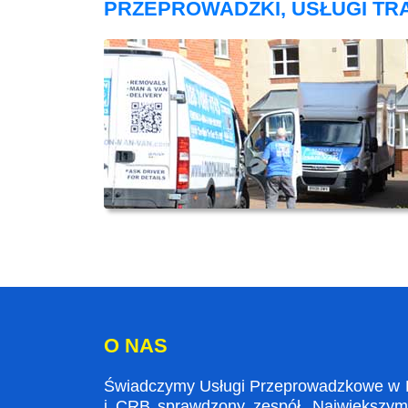
PRZEPROWADZKI, USŁUGI T
O NAS
Świadczymy Usługi Przeprowadzkowe w Bl
i CRB sprawdzony zespół. Największym a