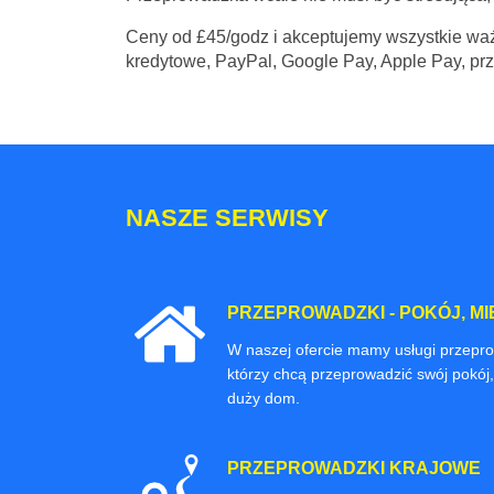
Ceny
od £45/godz
i akceptujemy wszystkie waż
kredytowe, PayPal, Google Pay, Apple Pay, pr
NASZE SERWISY
PRZEPROWADZKI - POKÓJ, MI
W naszej ofercie mamy usługi przepr
którzy chcą przeprowadzić swój pokój,
duży dom.
PRZEPROWADZKI KRAJOWE