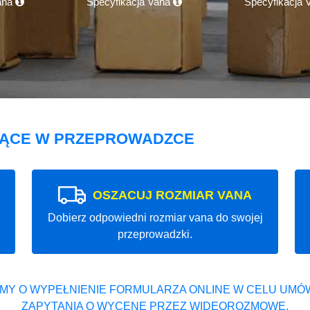
ana
Specyfikacja Vana
Specyfikacja
JĄCE W PRZEPROWADZCE
OSZACUJ ROZMIAR VANA
Dobierz odpowiedni rozmiar vana do swojej
przeprowadzki.
MY O WYPEŁNIENIE FORMULARZA ONLINE W CELU UMÓW
ZAPYTANIA O WYCENĘ PRZEZ WIDEOROZMOWĘ.