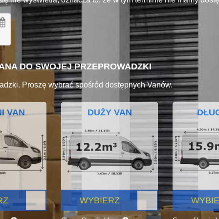
VANA DO SWOJEJ PRZEPROWADZKI
adzki. Proszę wybrać spośród dostępnych Vanów.
I VAN
DUŻY VAN
DŁUG
RZ
WYBIERZ
WYBI