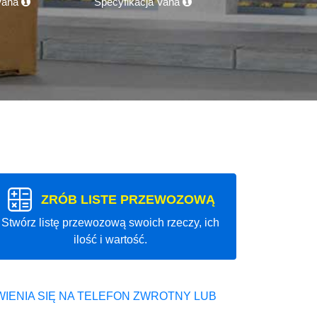
 Vana
Specyfikacja Vana
ZRÓB LISTE PRZEWOZOWĄ
Stwórz listę przewozową swoich rzeczy, ich
ilość i wartość.
IENIA SIĘ NA TELEFON ZWROTNY LUB