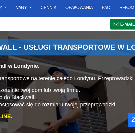
SY
VANY
CENNIK
OPAKOWANIA
FAQ
REKOM
E-MAIL
ALL - USŁUGI TRANSPORTOWE W L
all w Londynie.
ansportowe na terenie całego Londynu. Przeprowadzki 
etelnie twój dom lub twoją firmę.
b do Blackwall.
stosować się do rozmiaru twojej przeprowadzki.
INE.