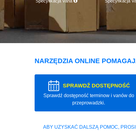
Specyfikacja Vana
Specyfikacja V
NARZĘDZIA ONLINE POMAGA
SPRAWDŹ DOSTĘPNOŚĆ
Sprawdź dostępność terminow i vanów do
przeprowadzki.
ABY UZYSKAĆ DALSZĄ POMOC, PROSI