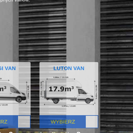
I VAN
LUTON VAN
ERZ
WYBIERZ