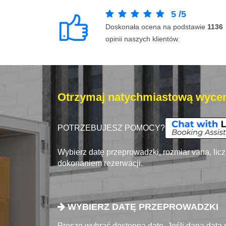
5
/
5
Doskonała ocena na podstawie
1136
opinii naszych klientów.
Otrzymaj natychmiastową wycen
POTRZEBUJESZ POMOCY?
Wybierz datę przeprowadzki, rozmiar vana, lic
dokonaniem rezerwacji.
WYBIERZ DATĘ PRZEPROWADZKI
Proszę wybrać dostępna datę. Jeśli dana data 