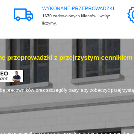
WYKONANE PRZEPROWADZKI
1670
zadowolonych klientów i wciąż
liczymy.
ę przeprowadzki z przejrzystym cennikiem
zbę pracowników oraz szczegóły trasy, aby zobaczyć przejrzyst
się nie wyświetla, oznacza to, że w tym terminie nie mamy dos