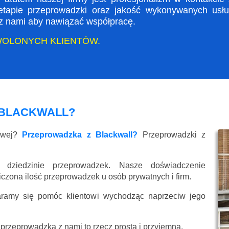
apie przeprowadzki oraz jakość wykonywanych usług
ę z nami aby nawiązać współpracę.
WOLONYCH KLIENTÓW.
 BLACKWALL?
kowej?
Przeprowadzka z Blackwall?
Przeprowadzki z
 dziedzinie przeprowadzek. Nasze doświadczenie
liczona ilość przeprowadzek u osób prywatnych i firm.
aramy się pomóc klientowi wychodząc naprzeciw jego
przeprowadzka z nami to rzecz prosta i przyjemna.