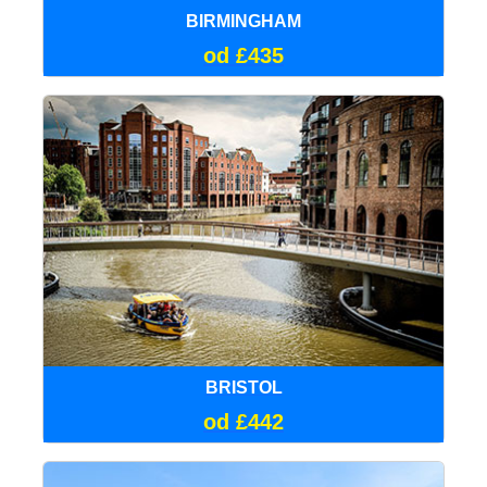
BIRMINGHAM
od £435
BRISTOL
od £442