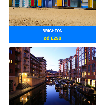
BRIGHTON
od £290