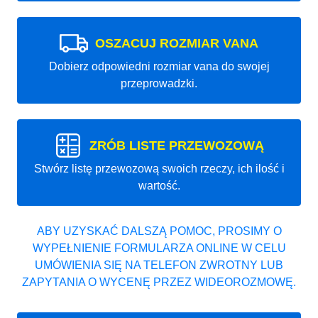
OSZACUJ ROZMIAR VANA
Dobierz odpowiedni rozmiar vana do swojej
przeprowadzki.
ZRÓB LISTE PRZEWOZOWĄ
Stwórz listę przewozową swoich rzeczy, ich ilość i
wartość.
ABY UZYSKAĆ DALSZĄ POMOC, PROSIMY O
WYPEŁNIENIE FORMULARZA ONLINE W CELU
UMÓWIENIA SIĘ NA TELEFON ZWROTNY LUB
ZAPYTANIA O WYCENĘ PRZEZ WIDEOROZMOWĘ.