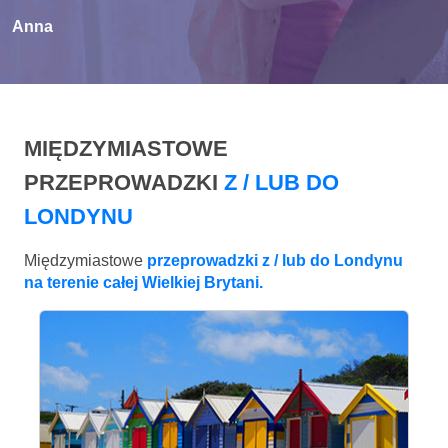
Anna
MIĘDZYMIASTOWE
PRZEPROWADZKI
Z / LUB DO
LONDYNU
Międzymiastowe
przeprowadzki z / lub do Londynu
na terenie całej Wielkiej Brytani.