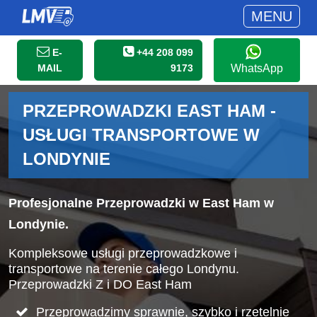
MENU
E-
+44 208 099
MAIL
9173
WhatsApp
PRZEPROWADZKI EAST HAM -
USŁUGI TRANSPORTOWE W
LONDYNIE
Profesjonalne Przeprowadzki w East Ham w
Londynie.
Kompleksowe usługi przeprowadzkowe i
transportowe na terenie całego Londynu.
Przeprowadzki Z i DO East Ham
Przeprowadzimy sprawnie, szybko i rzetelnie