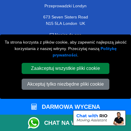
Przeprowadzki Londyn
673 Seven Sisters Road
,
N15 5LA
London
UK
Napisz do nas
+44 208 099 9173
Ta strona korzysta z plików cookie, aby zapewnić najlepszą jakość
korzystania z naszej witryny. Przeczytaj naszą
Politykę
prywatności
.
Zaakceptuj wszystkie pliki cookie
STREFA KLIENTA
Kontakt
Akceptuj tylko niezbędne pliki cookie
FAQ
Rekomendacje
DARMOWA WYCENA
Polityka Prywatności
CHAT NA WHATSAPP
Warunki i Zasady Firmy