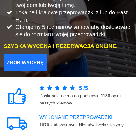
twój dom lub twoją firmę.
Lokalne i krajowe przeprowadzki z lub do East
Ham.
Oferujemy 5 rozmiarów vanów aby dostosować
się do rozmiaru twojej przeprowadzki.
SZYBKA WYCENA I REZERWACJA ONLINE.
ZRÓB WYCENĘ
5
/
5
Doskonała ocena na podstawie
1136
opinii
naszych klientów.
WYKONANE PRZEPROWADZKI
1670
zadowolonych klientów i wciąż liczymy.