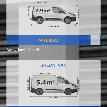
WYBIERZ
Specyfikacja Vana
ŚREDNI VAN