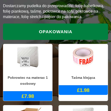
Dostarczamy pudełka do przeprowadzki, folię bąbelkową,
folię piankową, taśmę, pokrowce na sofy, pokrowce na
materace, folię stretch i papier do pakowania.
OPAKOWANIA
Pokrowiec na materac 1
Taśma klejąca
osobowy
£1.98
£7.98