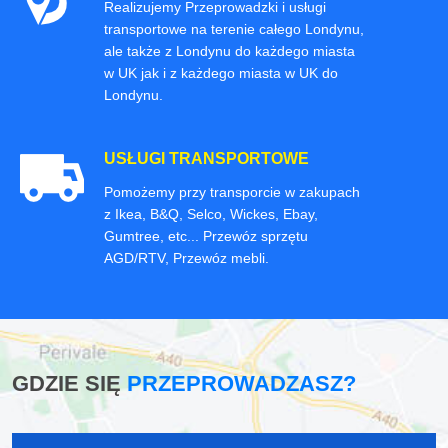
Realizujemy Przeprowadzki i usługi
transportowe na terenie całego Londynu,
ale także z Londynu do każdego miasta
w UK jak i z każdego miasta w UK do
Londynu.
USŁUGI TRANSPORTOWE
Pomożemy przy transporcie w zakupach
z Ikea, B&Q, Selco, Wickes, Ebay,
Gumtree, etc... Przewóz sprzętu
AGD/RTV, Przewóz mebli.
GDZIE SIĘ
PRZEPROWADZASZ?