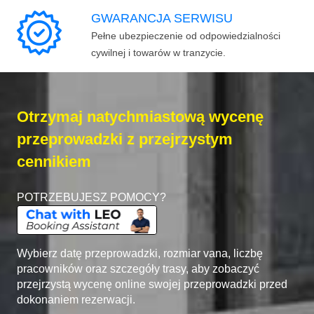
GWARANCJA SERWISU
Pełne ubezpieczenie od odpowiedzialności
cywilnej i towarów w tranzycie.
Otrzymaj natychmiastową wycenę
przeprowadzki z przejrzystym
cennikiem
POTRZEBUJESZ POMOCY?
Wybierz datę przeprowadzki, rozmiar vana, liczbę
pracowników oraz szczegóły trasy, aby zobaczyć
przejrzystą wycenę online swojej przeprowadzki przed
dokonaniem rezerwacji.