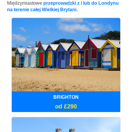
Międzymiastowe
przeprowadzki z / lub do Londynu
na terenie całej Wielkiej Brytani.
BRIGHTON
od £290