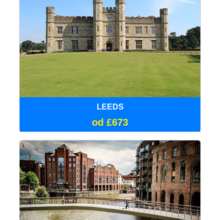
LEEDS
od £673