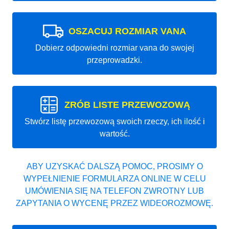
OSZACUJ ROZMIAR VANA
Dobierz odpowiedni rozmiar vana do swojej
przeprowadzki.
ZRÓB LISTE PRZEWOZOWĄ
Stwórz listę przewozową swoich rzeczy, ich ilość i
wartość.
ABY UZYSKAĆ DALSZĄ POMOC, PROSIMY O
WYPEŁNIENIE FORMULARZA ONLINE W CELU
UMÓWIENIA SIĘ NA TELEFON ZWROTNY LUB
ZAPYTANIA O WYCENĘ PRZEZ WIDEOROZMOWĘ.