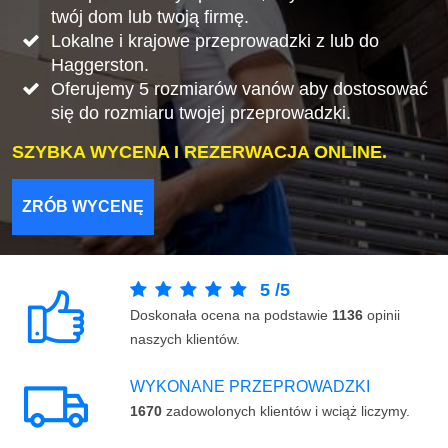
twój dom lub twoją firmę.
Lokalne i krajowe przeprowadzki z lub do
Haggerston.
Oferujemy 5 rozmiarów vanów aby dostosować
się do rozmiaru twojej przeprowadzki.
SZYBKA WYCENA I REZERWACJA ONLINE.
ZRÓB WYCENĘ
5
/
5
Doskonała ocena na podstawie
1136
opinii
naszych klientów.
WYKONANE PRZEPROWADZKI
1670
zadowolonych klientów i wciąż liczymy.