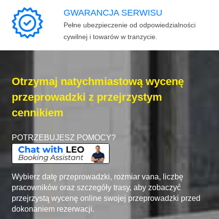
GWARANCJA SERWISU
Pełne ubezpieczenie od odpowiedzialności
cywilnej i towarów w tranzycie.
Otrzymaj natychmiastową wycenę
przeprowadzki z przejrzystym
cennikiem
POTRZEBUJESZ POMOCY?
Wybierz datę przeprowadzki, rozmiar vana, liczbę
pracowników oraz szczegóły trasy, aby zobaczyć
przejrzystą wycenę online swojej przeprowadzki przed
dokonaniem rezerwacji.