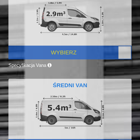
WYBIERZ
Specyfikacja Vana
ŚREDNI VAN