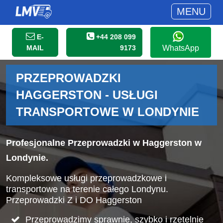
MENU
E-
+44 208 099
MAIL
9173
WhatsApp
PRZEPROWADZKI
HAGGERSTON - USŁUGI
TRANSPORTOWE W LONDYNIE
Profesjonalne Przeprowadzki w Haggerston w
Londynie.
Kompleksowe usługi przeprowadzkowe i
transportowe na terenie całego Londynu.
Przeprowadzki Z i DO Haggerston
Przeprowadzimy sprawnie, szybko i rzetelnie