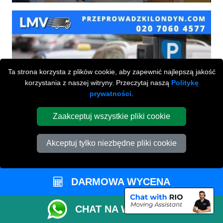
Ta strona korzysta z plików cookie, aby zapewnić najlepszą jakość
korzystania z naszej witryny. Przeczytaj naszą
Politykę
prywatności
.
Zaakceptuj wszystkie pliki cookie
Akceptuj tylko niezbędne pliki cookie
DARMOWA WYCENA
Przeprowadzki Londyn
CHAT NA WHATSAPP
673 Seven Sisters Road
,
N15 5LA
London
UK