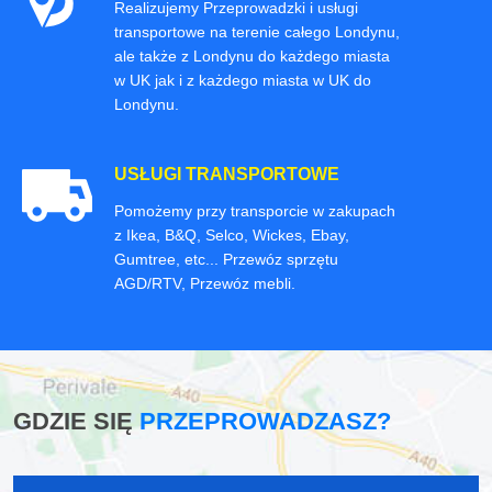
Realizujemy Przeprowadzki i usługi
transportowe na terenie całego Londynu,
ale także z Londynu do każdego miasta
w UK jak i z każdego miasta w UK do
Londynu.
USŁUGI TRANSPORTOWE
Pomożemy przy transporcie w zakupach
z Ikea, B&Q, Selco, Wickes, Ebay,
Gumtree, etc... Przewóz sprzętu
AGD/RTV, Przewóz mebli.
GDZIE SIĘ
PRZEPROWADZASZ?