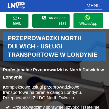
MENU
E-
+44 208 099
MAIL
9173
WhatsApp
PRZEPROWADZKI NORTH
DULWICH - USŁUGI
TRANSPORTOWE W LONDYNIE
Profesjonalne Przeprowadzki w North Dulwich w
Londynie.
Kompleksowe usługi przeprowadzkowe i
transportowe na terenie całego Londynu.
Przeprowadzki Z i DO North Dulwich
Przeprowadzimy sprawnie, szybko i rzetelnie