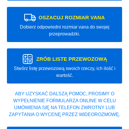
OSZACUJ ROZMIAR VANA
Dobierz odpowiedni rozmiar vana do swojej
przeprowadzki.
ZRÓB LISTE PRZEWOZOWĄ
Stwórz listę przewozową swoich rzeczy, ich ilość i
wartość.
ABY UZYSKAĆ DALSZĄ POMOC, PROSIMY O
WYPEŁNIENIE FORMULARZA ONLINE W CELU
UMÓWIENIA SIĘ NA TELEFON ZWROTNY LUB
ZAPYTANIA O WYCENĘ PRZEZ WIDEOROZMOWĘ.