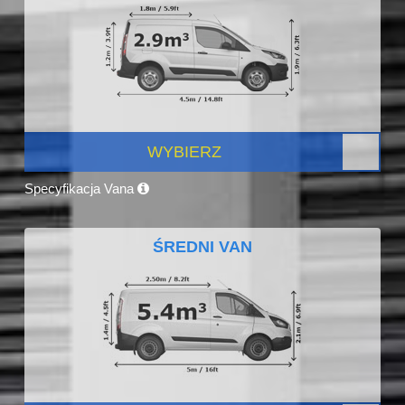
WYBIERZ
Specyfikacja Vana
ŚREDNI VAN