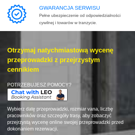
GWARANCJA SERWISU
Pełne ubezpieczenie od odpowiedzialności
cywilnej i towarów w tranzycie.
Otrzymaj natychmiastową wycenę
przeprowadzki z przejrzystym
cennikiem
POTRZEBUJESZ POMOCY?
Wybierz datę przeprowadzki, rozmiar vana, liczbę
pracowników oraz szczegóły trasy, aby zobaczyć
przejrzystą wycenę online swojej przeprowadzki przed
dokonaniem rezerwacji.