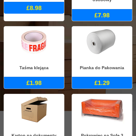
£8.98
£7.98
Taśma klejąca
Pianka do Pakowania
£1.98
£1.29
Karton na dokumenty
Pokrowiec na Sofe 3