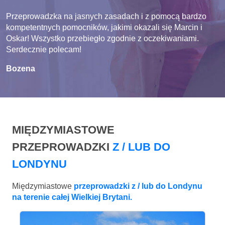
Przeprowadzka na jasnych zasadach i z pomocą bardzo
kompetentnych pomocników, jakimi okazali się Marcin i
Oskar! Wszystko przebiegło zgodnie z oczekiwaniami.
Serdecznie polecam!
Bozena
MIĘDZYMIASTOWE
PRZEPROWADZKI
Z / LUB DO
LONDYNU
Międzymiastowe
przeprowadzki z / lub do Londynu
na terenie całej Wielkiej Brytani.