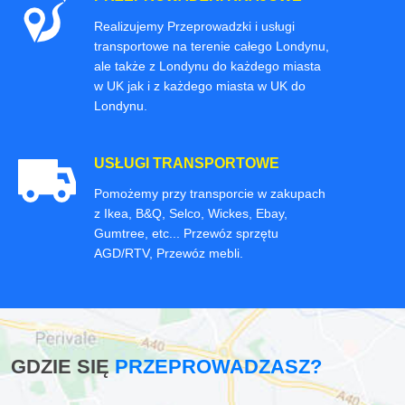
Realizujemy Przeprowadzki i usługi
transportowe na terenie całego Londynu,
ale także z Londynu do każdego miasta
w UK jak i z każdego miasta w UK do
Londynu.
USŁUGI TRANSPORTOWE
Pomożemy przy transporcie w zakupach
z Ikea, B&Q, Selco, Wickes, Ebay,
Gumtree, etc... Przewóz sprzętu
AGD/RTV, Przewóz mebli.
GDZIE SIĘ
PRZEPROWADZASZ?