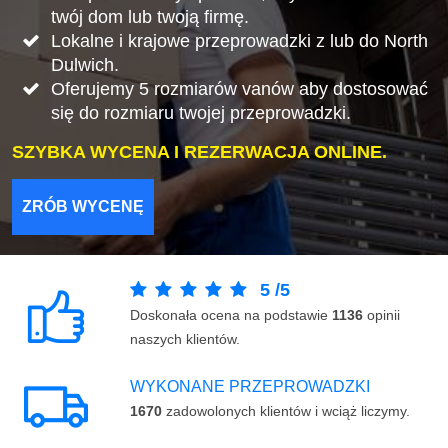
twój dom lub twoją firmę.
Lokalne i krajowe przeprowadzki z lub do North
Dulwich.
Oferujemy 5 rozmiarów vanów aby dostosować
się do rozmiaru twojej przeprowadzki.
SZYBKA WYCENA I REZERWACJA ONLINE.
ZRÓB WYCENĘ
5
/
5
Doskonała ocena na podstawie
1136
opinii
naszych klientów.
WYKONANE PRZEPROWADZKI
1670
zadowolonych klientów i wciąż liczymy.