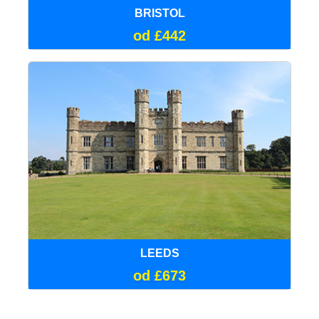
BRISTOL
od £442
LEEDS
od £673