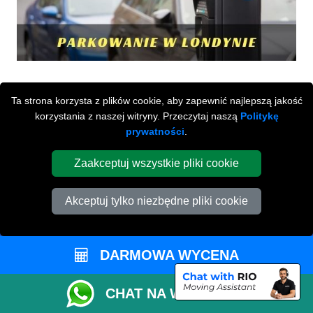
Ta strona korzysta z plików cookie, aby zapewnić najlepszą jakość
korzystania z naszej witryny. Przeczytaj naszą
Politykę
prywatności
.
Zaakceptuj wszystkie pliki cookie
Przeprowadzki Londyn
Akceptuj tylko niezbędne pliki cookie
673 Seven Sisters Road
,
N15 5LA
London
UK
Napisz do nas
DARMOWA WYCENA
+44 208 099 9173
CHAT NA WHATSAPP