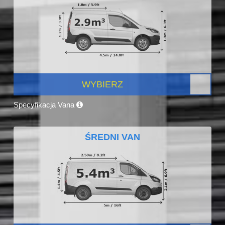
WYBIERZ
Specyfikacja Vana
ŚREDNI VAN