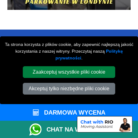
Ta strona korzysta z plików cookie, aby zapewnić najlepszą jakość
korzystania z naszej witryny. Przeczytaj naszą
Politykę
prywatności
.
Zaakceptuj wszystkie pliki cookie
Przeprowadzki Londyn
Akceptuj tylko niezbędne pliki cookie
673 Seven Sisters Road
,
N15 5LA
London
UK
DARMOWA WYCENA
Napisz do nas
+44 208 099 9173
CHAT NA WHATSAPP