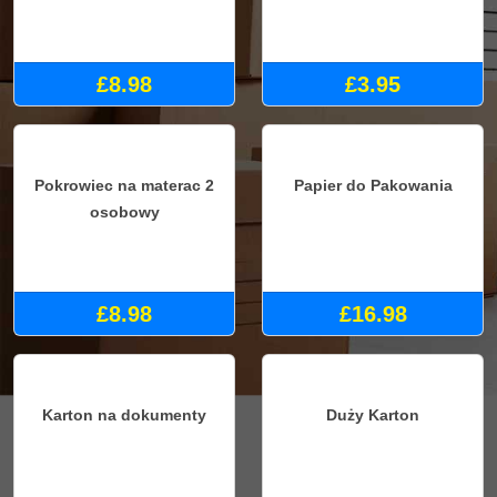
Folia do pakowania
Mały Karton
£8.98
£3.95
Pokrowiec na materac 2
Papier do Pakowania
osobowy
£16.98
£8.98