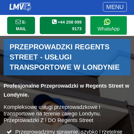
MENU
E-
+44 208 099
MAIL
9173
WhatsApp
PRZEPROWADZKI REGENTS
STREET - USŁUGI
TRANSPORTOWE W LONDYNIE
Profesjonalne Przeprowadzki w Regents Street w
Londynie.
Kompleksowe usługi przeprowadzkowe i
transportowe na terenie całego Londynu.
Przeprowadzki Z i DO Regents Street
Przeprowadzimy sprawnie, szybko i rzetelnie