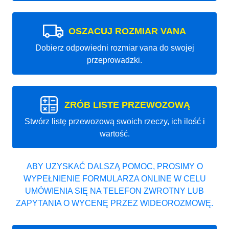
OSZACUJ ROZMIAR VANA
Dobierz odpowiedni rozmiar vana do swojej
przeprowadzki.
ZRÓB LISTE PRZEWOZOWĄ
Stwórz listę przewozową swoich rzeczy, ich ilość i
wartość.
ABY UZYSKAĆ DALSZĄ POMOC, PROSIMY O
WYPEŁNIENIE FORMULARZA ONLINE W CELU
UMÓWIENIA SIĘ NA TELEFON ZWROTNY LUB
ZAPYTANIA O WYCENĘ PRZEZ WIDEOROZMOWĘ.