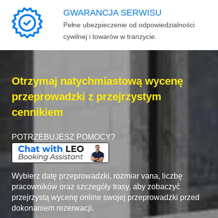
GWARANCJA SERWISU
Pełne ubezpieczenie od odpowiedzialności
cywilnej i towarów w tranzycie.
Otrzymaj natychmiastową wycenę
przeprowadzki z przejrzystym
cennikiem
POTRZEBUJESZ POMOCY?
Wybierz datę przeprowadzki, rozmiar vana, liczbę
pracowników oraz szczegóły trasy, aby zobaczyć
przejrzystą wycenę online swojej przeprowadzki przed
dokonaniem rezerwacji.