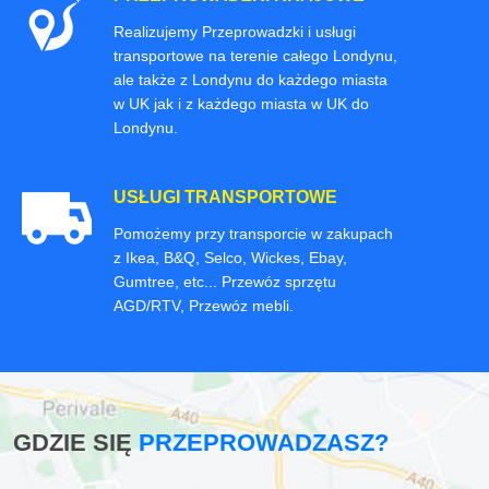
Realizujemy Przeprowadzki i usługi
transportowe na terenie całego Londynu,
ale także z Londynu do każdego miasta
w UK jak i z każdego miasta w UK do
Londynu.
USŁUGI TRANSPORTOWE
Pomożemy przy transporcie w zakupach
z Ikea, B&Q, Selco, Wickes, Ebay,
Gumtree, etc... Przewóz sprzętu
AGD/RTV, Przewóz mebli.
GDZIE SIĘ
PRZEPROWADZASZ?