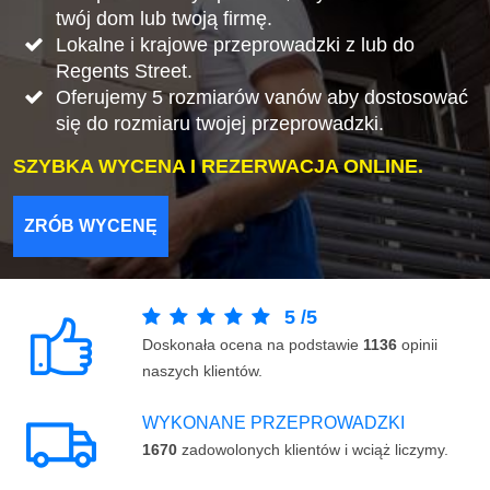
twój dom lub twoją firmę.
Lokalne i krajowe przeprowadzki z lub do
Regents Street.
Oferujemy 5 rozmiarów vanów aby dostosować
się do rozmiaru twojej przeprowadzki.
SZYBKA WYCENA I REZERWACJA ONLINE.
ZRÓB WYCENĘ
5
/
5
Doskonała ocena na podstawie
1136
opinii
naszych klientów.
WYKONANE PRZEPROWADZKI
1670
zadowolonych klientów i wciąż liczymy.