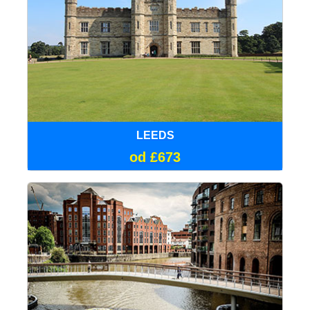
LEEDS
od £673