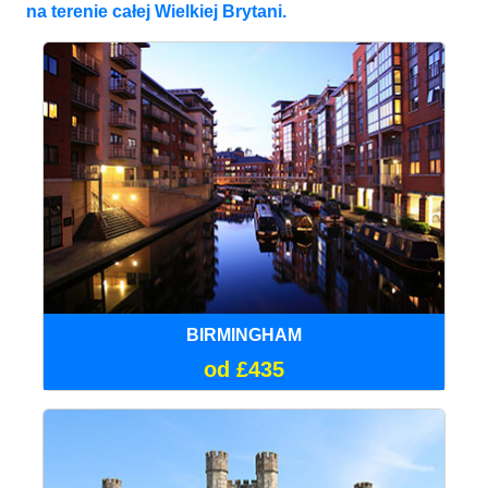
na terenie całej Wielkiej Brytani.
BIRMINGHAM
od £435