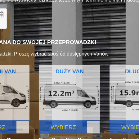
VANA DO SWOJEJ PRZEPROWADZKI
adzki. Proszę wybrać spośród dostępnych Vanów.
I VAN
DUŻY VAN
DŁUG
RZ
WYBIERZ
WYBI