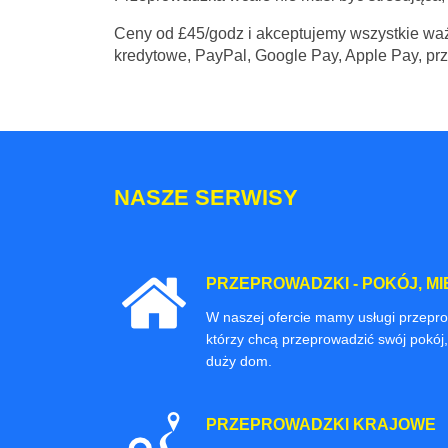
Ceny
od £45/godz
i akceptujemy wszystkie waż
kredytowe, PayPal, Google Pay, Apple Pay, pr
NASZE SERWISY
PRZEPROWADZKI - POKÓJ, MI
W naszej ofercie mamy usługi przepr
którzy chcą przeprowadzić swój pokój,
duży dom.
PRZEPROWADZKI KRAJOWE