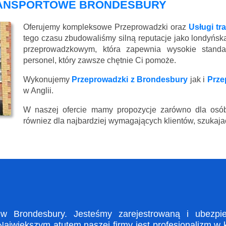
RANSPORTOWE BRONDESBURY
Oferujemy kompleksowe Przeprowadzki oraz
Usługi t
tego czasu zbudowaliśmy silną reputacje jako londyńsk
przeprowadzkowym, która zapewnia wysokie standard
personel, który zawsze chętnie Ci pomoże.
Wykonujemy
Przeprowadzki z Brondesbury
jak i
Prze
w Anglii.
W naszej ofercie mamy propozycje zarówno dla osób
równiez dla najbardziej wymagających klientów, szukajac
 Brondesbury. Jesteśmy zarejestrowaną i ubezpiec
ajwiększym atutem naszej firmy jest profesjonalizm w 