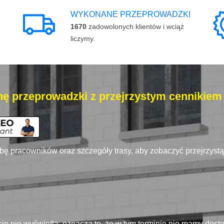
WYKONANE PRZEPROWADZKI
1670
zadowolonych klientów i wciąż
liczymy.
ę przeprowadzki z przejrzystym cennikiem
zbę pracowników oraz szczegóły trasy, aby zobaczyć przejrzyst
się nie wyświetla, oznacza to, że w tym terminie nie mamy dos