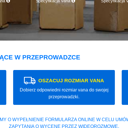
ana
Specyfikacja Vana
Specyfikacja
JĄCE W PRZEPROWADZCE
OSZACUJ ROZMIAR VANA
Dobierz odpowiedni rozmiar vana do swojej
przeprowadzki.
MY O WYPEŁNIENIE FORMULARZA ONLINE W CELU UMÓW
ZAPYTANIA O WYCENĘ PRZEZ WIDEOROZMOWĘ.