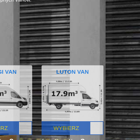
I VAN
LUTON VAN
ERZ
WYBIERZ