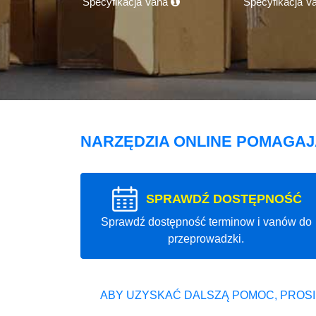
Specyfikacja Vana
Specyfikacja V
NARZĘDZIA ONLINE POMAGA
SPRAWDŹ DOSTĘPNOŚĆ
Sprawdź dostępność terminow i vanów do
przeprowadzki.
ABY UZYSKAĆ DALSZĄ POMOC, PROSI