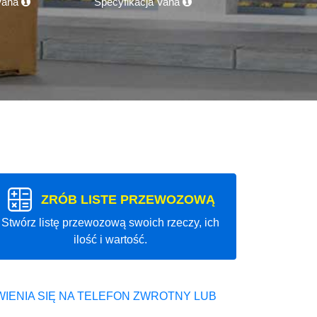
 Vana
Specyfikacja Vana
ZRÓB LISTE PRZEWOZOWĄ
Stwórz listę przewozową swoich rzeczy, ich
ilość i wartość.
IENIA SIĘ NA TELEFON ZWROTNY LUB