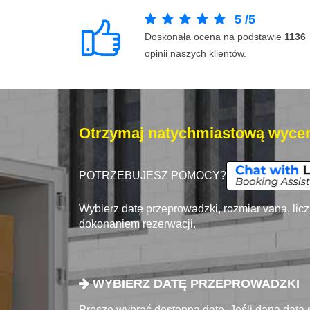
5
/
5
Doskonała ocena na podstawie
1136
opinii naszych klientów.
Otrzymaj natychmiastową wycen
POTRZEBUJESZ POMOCY?
Wybierz datę przeprowadzki, rozmiar vana, lic
dokonaniem rezerwacji.
WYBIERZ DATĘ PRZEPROWADZKI
Proszę wybrać dostępna datę. Jeśli dana data 