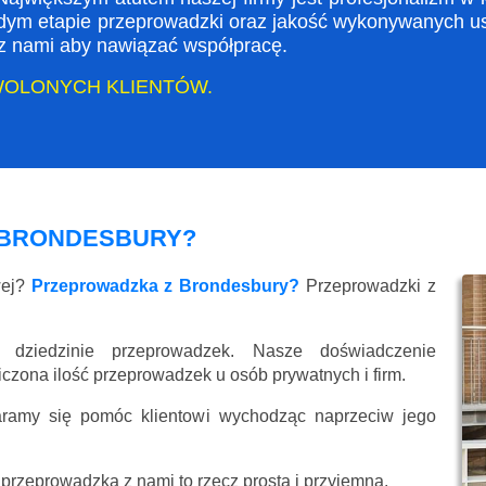
dym etapie przeprowadzki oraz jakość wykonywanych usł
ę z nami aby nawiązać współpracę.
WOLONYCH KLIENTÓW.
 BRONDESBURY?
wej?
Przeprowadzka z Brondesbury?
Przeprowadzki z
 dziedzinie przeprowadzek. Nasze doświadczenie
liczona ilość przeprowadzek u osób prywatnych i firm.
aramy się pomóc klientowi wychodząc naprzeciw jego
przeprowadzka z nami to rzecz prosta i przyjemna.