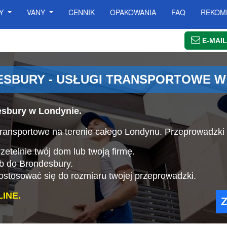
SY
VANY
CENNIK
OPAKOWANIA
FAQ
REKOM
E-MAIL
SBURY - USŁUGI TRANSPORTOWE W
esbury w Londynie.
ransportowe na terenie całego Londynu. Przeprowadzki
etelnie twój dom lub twoją firmę.
ub do Brondesbury.
stosować się do rozmiaru twojej przeprowadzki.
INE.