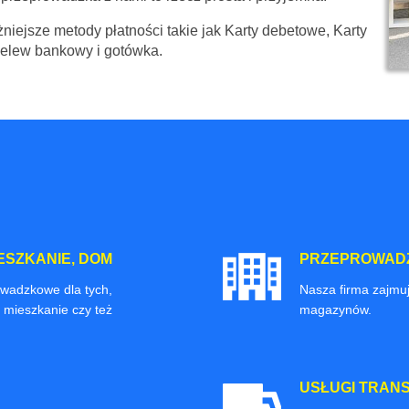
niejsze metody płatności takie jak Karty debetowe, Karty
zelew bankowy i gotówka.
ESZKANIE, DOM
PRZEPROWADZ
owadzkowe dla tych,
Nasza firma zajmuj
 mieszkanie czy też
magazynów.
USŁUGI TRAN