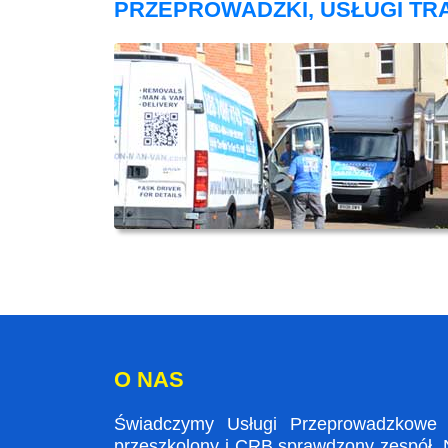
PRZEPROWADZKI, USŁUGI T
O NAS
Świadczymy Usługi Przeprowadzkowe w
przeszkolony i CRB sprawdzony zespół. N