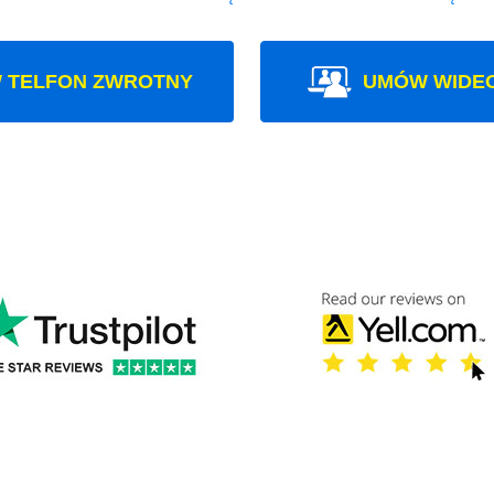
 TELFON ZWROTNY
UMÓW WIDE