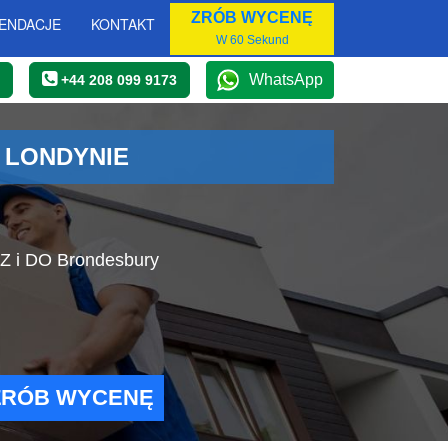
ZRÓB WYCENĘ
ENDACJE
KONTAKT
W 60 Sekund
WhatsApp
+44 208 099 9173
 LONDYNIE
 Z i DO Brondesbury
ZRÓB WYCENĘ