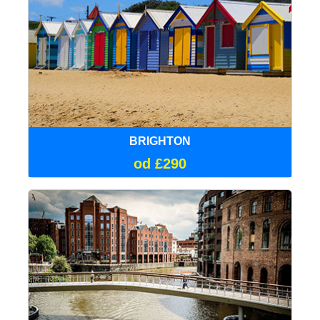
BRIGHTON
od £290