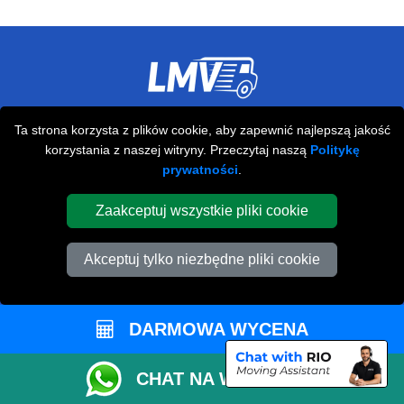
Przeprowadzki Londyn
Ta strona korzysta z plików cookie, aby zapewnić najlepszą jakość
korzystania z naszej witryny. Przeczytaj naszą
Politykę
673 Seven Sisters Road
prywatności
.
,
N15 5LA
London
UK
Napisz do nas
Zaakceptuj wszystkie pliki cookie
+44 208 099 9173
Akceptuj tylko niezbędne pliki cookie
STREFA KLIENTA
DARMOWA WYCENA
Kontakt
CHAT NA WHATSAPP
FAQ