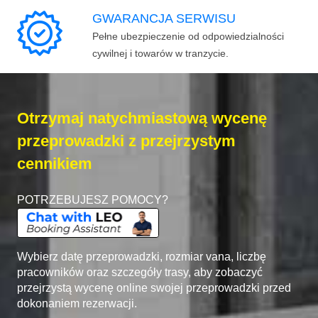
GWARANCJA SERWISU
Pełne ubezpieczenie od odpowiedzialności
cywilnej i towarów w tranzycie.
Otrzymaj natychmiastową wycenę
przeprowadzki z przejrzystym
cennikiem
POTRZEBUJESZ POMOCY?
Wybierz datę przeprowadzki, rozmiar vana, liczbę
pracowników oraz szczegóły trasy, aby zobaczyć
przejrzystą wycenę online swojej przeprowadzki przed
dokonaniem rezerwacji.