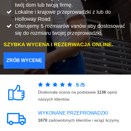
twój dom lub twoją firmę.
Lokalne i krajowe przeprowadzki z lub do
Holloway Road.
Oferujemy 5 rozmiarów vanów aby dostosować
się do rozmiaru twojej przeprowadzki.
SZYBKA WYCENA I REZERWACJA ONLINE.
ZRÓB WYCENĘ
5
/
5
Doskonała ocena na podstawie
1136
opinii
naszych klientów.
WYKONANE PRZEPROWADZKI
1670
zadowolonych klientów i wciąż liczymy.