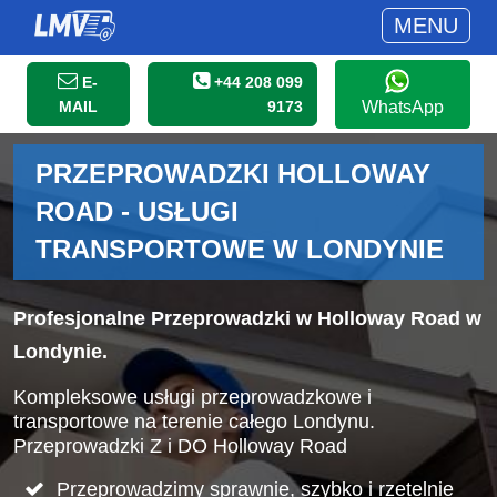
MENU
E-
+44 208 099
MAIL
9173
WhatsApp
PRZEPROWADZKI HOLLOWAY
ROAD - USŁUGI
TRANSPORTOWE W LONDYNIE
Profesjonalne Przeprowadzki w Holloway Road w
Londynie.
Kompleksowe usługi przeprowadzkowe i
transportowe na terenie całego Londynu.
Przeprowadzki Z i DO Holloway Road
Przeprowadzimy sprawnie, szybko i rzetelnie