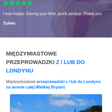
I was happy. Saving your time, quick service. Thank you
Sylwia
MIĘDZYMIASTOWE
PRZEPROWADZKI
Z / LUB DO
LONDYNU
Międzymiastowe
przeprowadzki z / lub do Londynu
na terenie całej Wielkiej Brytani.