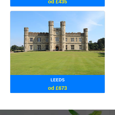
od £435
LEEDS
od £673