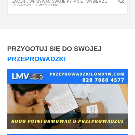
ZACZNIJ WPISYWAĆ SWOJE PYTANIE I WYBIERZ Z
PONIŻSZYCH WYNIKÓW
PRZYGOTUJ SIĘ DO SWOJEJ
PRZEPROWADZKI