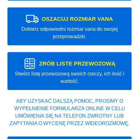
OSZACUJ ROZMIAR VANA
Dobierz odpowiedni rozmiar vana do swojej
przeprowadzki.
ZRÓB LISTE PRZEWOZOWĄ
Stwórz listę przewozową swoich rzeczy, ich ilość i
wartość.
ABY UZYSKAĆ DALSZĄ POMOC, PROSIMY O
WYPEŁNIENIE FORMULARZA ONLINE W CELU
UMÓWIENIA SIĘ NA TELEFON ZWROTNY LUB
ZAPYTANIA O WYCENĘ PRZEZ WIDEOROZMOWĘ.