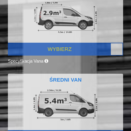
WYBIERZ
Specyfikacja Vana
ŚREDNI VAN