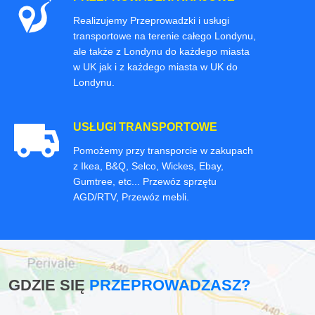
Realizujemy Przeprowadzki i usługi
transportowe na terenie całego Londynu,
ale także z Londynu do każdego miasta
w UK jak i z każdego miasta w UK do
Londynu.
USŁUGI TRANSPORTOWE
Pomożemy przy transporcie w zakupach
z Ikea, B&Q, Selco, Wickes, Ebay,
Gumtree, etc... Przewóz sprzętu
AGD/RTV, Przewóz mebli.
GDZIE SIĘ
PRZEPROWADZASZ?