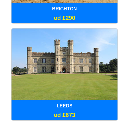
BRIGHTON
od £290
LEEDS
od £673