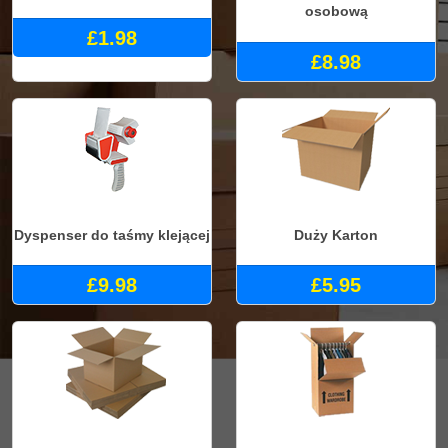
osobową
£1.98
£8.98
Dyspenser do taśmy klejącej
Duży Karton
£9.98
£5.95