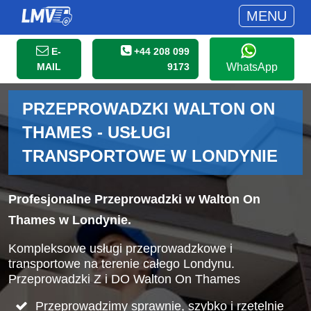
MENU
E-
+44 208 099
MAIL
9173
WhatsApp
PRZEPROWADZKI WALTON ON
THAMES - USŁUGI
TRANSPORTOWE W LONDYNIE
Profesjonalne Przeprowadzki w Walton On
Thames w Londynie.
Kompleksowe usługi przeprowadzkowe i
transportowe na terenie całego Londynu.
Przeprowadzki Z i DO Walton On Thames
Przeprowadzimy sprawnie, szybko i rzetelnie