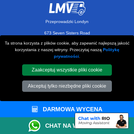
Przeprowadzki Londyn
673 Seven Sisters Road
,
N15 5LA
London
UK
Ta strona korzysta z plików cookie, aby zapewnić najlepszą jakość
korzystania z naszej witryny. Przeczytaj naszą
Politykę
Napisz do nas
prywatności
.
+44 208 099 9173
Zaakceptuj wszystkie pliki cookie
Akceptuj tylko niezbędne pliki cookie
STREFA KLIENTA
Kontakt
DARMOWA WYCENA
FAQ
Rekomendacje
CHAT NA WHATSAPP
Polityka Prywatności