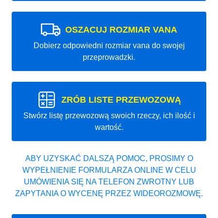
OSZACUJ ROZMIAR VANA
Dobierz odpowiedni rozmiar vana do swojej
przeprowadzki.
ZRÓB LISTE PRZEWOZOWĄ
Stwórz listę przewozową swoich rzeczy, ich ilość i
wartość.
ABY UZYSKAĆ DALSZĄ POMOC, PROSIMY O
WYPEŁNIENIE FORMULARZA ONLINE W CELU
UMÓWIENIA SIĘ NA TELEFON ZWROTNY LUB
ZAPYTANIA O WYCENĘ PRZEZ WIDEOROZMOWĘ.