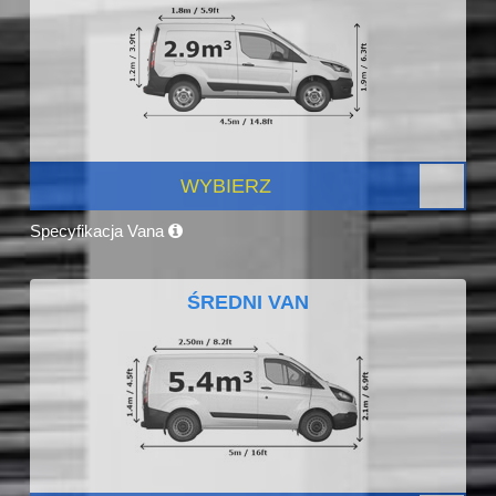
WYBIERZ
Specyfikacja Vana
ŚREDNI VAN