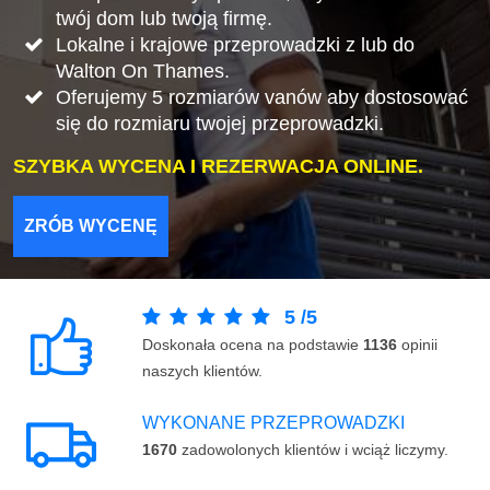
twój dom lub twoją firmę.
Lokalne i krajowe przeprowadzki z lub do
Walton On Thames.
Oferujemy 5 rozmiarów vanów aby dostosować
się do rozmiaru twojej przeprowadzki.
SZYBKA WYCENA I REZERWACJA ONLINE.
ZRÓB WYCENĘ
5
/
5
Doskonała ocena na podstawie
1136
opinii
naszych klientów.
WYKONANE PRZEPROWADZKI
1670
zadowolonych klientów i wciąż liczymy.