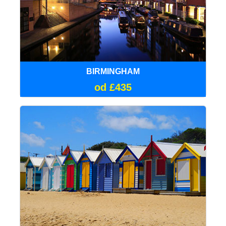
BIRMINGHAM
od £435