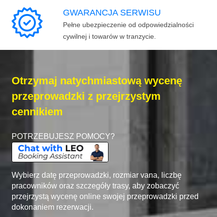
GWARANCJA SERWISU
Pełne ubezpieczenie od odpowiedzialności
cywilnej i towarów w tranzycie.
Otrzymaj natychmiastową wycenę
przeprowadzki z przejrzystym
cennikiem
POTRZEBUJESZ POMOCY?
Wybierz datę przeprowadzki, rozmiar vana, liczbę
pracowników oraz szczegóły trasy, aby zobaczyć
przejrzystą wycenę online swojej przeprowadzki przed
dokonaniem rezerwacji.