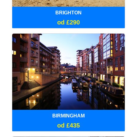
BRIGHTON
od £290
BIRMINGHAM
od £435