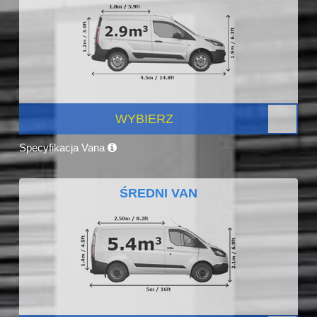
WYBIERZ
Specyfikacja Vana
ŚREDNI VAN