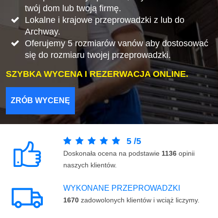
twój dom lub twoją firmę.
Lokalne i krajowe przeprowadzki z lub do
Archway.
Oferujemy 5 rozmiarów vanów aby dostosować
się do rozmiaru twojej przeprowadzki.
SZYBKA WYCENA I REZERWACJA ONLINE.
ZRÓB WYCENĘ
5
/
5
Doskonała ocena na podstawie
1136
opinii
naszych klientów.
WYKONANE PRZEPROWADZKI
1670
zadowolonych klientów i wciąż liczymy.