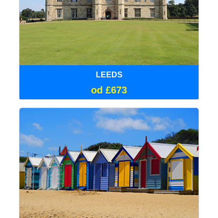
LEEDS
od £673