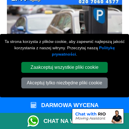
Ta strona korzysta z plików cookie, aby zapewnić najlepszą jakość
korzystania z naszej witryny. Przeczytaj naszą
Politykę
prywatności
.
Zaakceptuj wszystkie pliki cookie
Akceptuj tylko niezbędne pliki cookie
Przeprowadzki Londyn
DARMOWA WYCENA
673 Seven Sisters Road
,
N15 5LA
London
UK
CHAT NA WHATSAPP
Napisz do nas