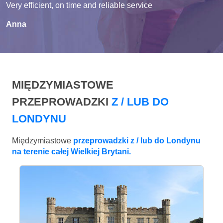
Very efficient, on time and reliable service
Anna
MIĘDZYMIASTOWE
PRZEPROWADZKI
Z / LUB DO
LONDYNU
Międzymiastowe
przeprowadzki z / lub do Londynu
na terenie całej Wielkiej Brytani.