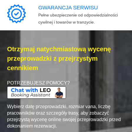
GWARANCJA SERWISU
Pełne ubezpieczenie od odpowiedzialności
cywilnej i towarów w tranzycie.
Otrzymaj natychmiastową wycenę
przeprowadzki z przejrzystym
cennikiem
POTRZEBUJESZ POMOCY?
Wybierz datę przeprowadzki, rozmiar vana, liczbę
pracowników oraz szczegóły trasy, aby zobaczyć
przejrzystą wycenę online swojej przeprowadzki przed
dokonaniem rezerwacji.