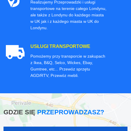
Realizujemy Przeprowadzki i usługi
transportowe na terenie całego Londynu,
ale także z Londynu do każdego miasta
w UK jak i z każdego miasta w UK do
Londynu.
USŁUGI TRANSPORTOWE
Pomożemy przy transporcie w zakupach
z Ikea, B&Q, Selco, Wickes, Ebay,
Gumtree, etc... Przewóz sprzętu
AGD/RTV, Przewóz mebli.
GDZIE SIĘ
PRZEPROWADZASZ?