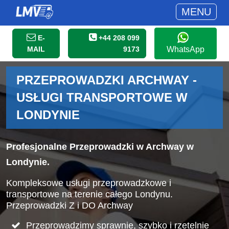
MENU
E-
+44 208 099
MAIL
9173
WhatsApp
PRZEPROWADZKI ARCHWAY -
USŁUGI TRANSPORTOWE W
LONDYNIE
Profesjonalne Przeprowadzki w Archway w
Londynie.
Kompleksowe usługi przeprowadzkowe i
transportowe na terenie całego Londynu.
Przeprowadzki Z i DO Archway
Przeprowadzimy sprawnie, szybko i rzetelnie