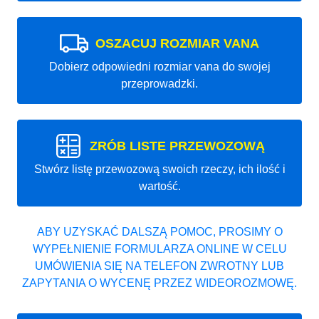
OSZACUJ ROZMIAR VANA
Dobierz odpowiedni rozmiar vana do swojej
przeprowadzki.
ZRÓB LISTE PRZEWOZOWĄ
Stwórz listę przewozową swoich rzeczy, ich ilość i
wartość.
ABY UZYSKAĆ DALSZĄ POMOC, PROSIMY O
WYPEŁNIENIE FORMULARZA ONLINE W CELU
UMÓWIENIA SIĘ NA TELEFON ZWROTNY LUB
ZAPYTANIA O WYCENĘ PRZEZ WIDEOROZMOWĘ.