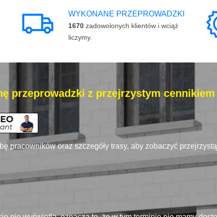
WYKONANE PRZEPROWADZKI
1670
zadowolonych klientów i wciąż
liczymy.
ę przeprowadzki z przejrzystym cennikiem
zbę pracowników oraz szczegóły trasy, aby zobaczyć przejrzyst
się nie wyświetla, oznacza to, że w tym terminie nie mamy dos