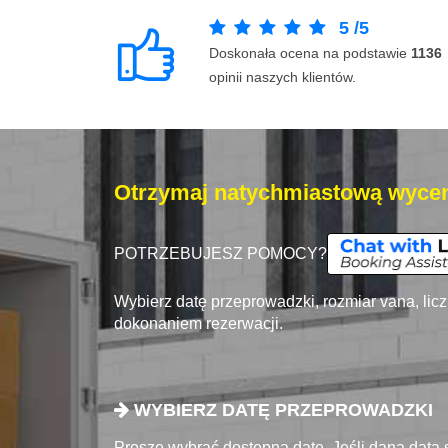
5
/
5
Doskonała ocena na podstawie
1136
opinii naszych klientów.
Otrzymaj natychmiastową wycen
POTRZEBUJESZ POMOCY?
Wybierz datę przeprowadzki, rozmiar vana, lic
dokonaniem rezerwacji.
WYBIERZ DATĘ PRZEPROWADZKI
Proszę wybrać dostępna datę. Jeśli dana data 