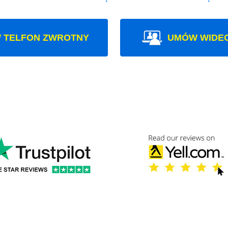
 TELFON ZWROTNY
UMÓW WIDE