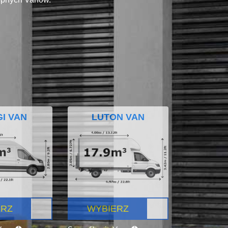
I VAN
LUTON VAN
ERZ
WYBIERZ