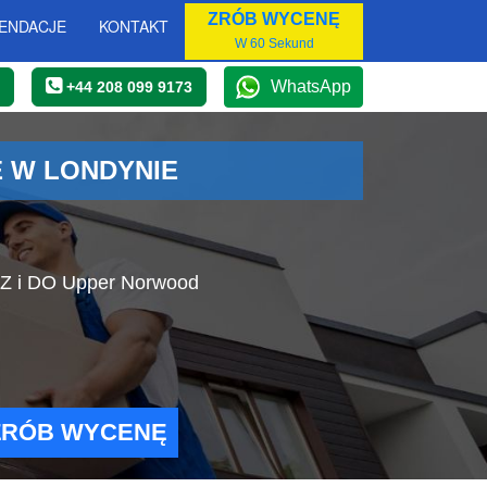
ZRÓB WYCENĘ
ENDACJE
KONTAKT
W 60 Sekund
WhatsApp
+44 208 099 9173
 W LONDYNIE
i Z i DO Upper Norwood
ZRÓB WYCENĘ