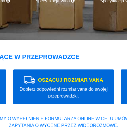
ana
Specyfikacja Vana
Specyfikacja
JĄCE W PRZEPROWADZCE
OSZACUJ ROZMIAR VANA
Dobierz odpowiedni rozmiar vana do swojej
przeprowadzki.
MY O WYPEŁNIENIE FORMULARZA ONLINE W CELU UMÓW
ZAPYTANIA O WYCENĘ PRZEZ WIDEOROZMOWĘ.