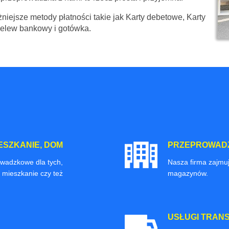
niejsze metody płatności takie jak Karty debetowe, Karty
zelew bankowy i gotówka.
ESZKANIE, DOM
PRZEPROWADZ
owadzkowe dla tych,
Nasza firma zajmuj
 mieszkanie czy też
magazynów.
USŁUGI TRAN