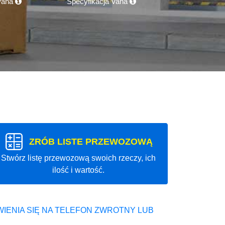
 Vana
Specyfikacja Vana
ZRÓB LISTE PRZEWOZOWĄ
Stwórz listę przewozową swoich rzeczy, ich
ilość i wartość.
IENIA SIĘ NA TELEFON ZWROTNY LUB