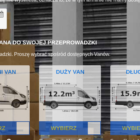
VANA DO SWOJEJ PRZEPROWADZKI
adzki. Proszę wybrać spośród dostępnych Vanów.
I VAN
DUŻY VAN
DŁUG
RZ
WYBIERZ
WYBI