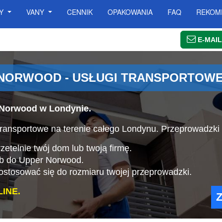
SY
VANY
CENNIK
OPAKOWANIA
FAQ
REKOM
E-MAIL
NORWOOD - USŁUGI TRANSPORTOWE
 Norwood w Londynie.
ransportowe na terenie całego Londynu. Przeprowadzk
etelnie twój dom lub twoją firmę.
ub do Upper Norwood.
stosować się do rozmiaru twojej przeprowadzki.
INE.