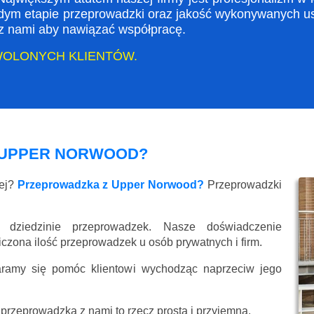
dym etapie przeprowadzki oraz jakość wykonywanych usł
ę z nami aby nawiązać współpracę.
WOLONYCH KLIENTÓW.
 UPPER NORWOOD?
wej?
Przeprowadzka z Upper Norwood?
Przeprowadzki
 dziedzinie przeprowadzek. Nasze doświadczenie
liczona ilość przeprowadzek u osób prywatnych i firm.
aramy się pomóc klientowi wychodząc naprzeciw jego
przeprowadzka z nami to rzecz prosta i przyjemna.