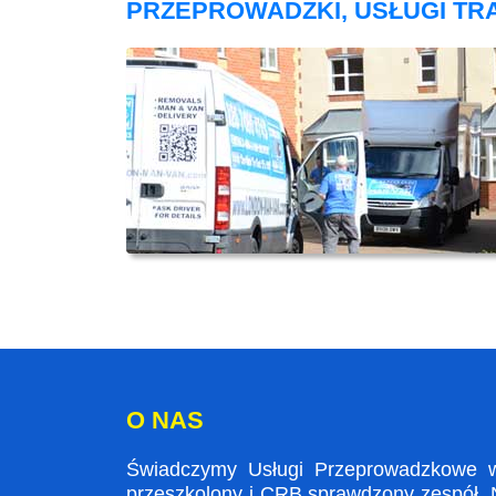
PRZEPROWADZKI, USŁUGI T
O NAS
Świadczymy Usługi Przeprowadzkowe w 
przeszkolony i CRB sprawdzony zespół. N