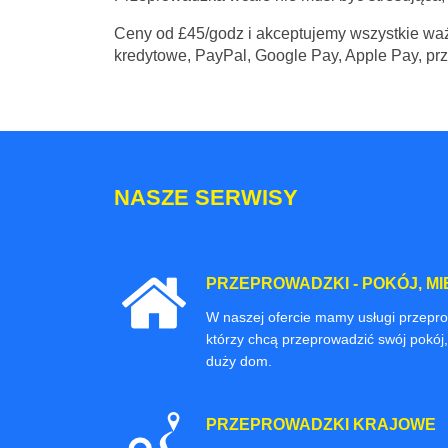
Ceny
od £45/godz
i akceptujemy wszystkie waż
kredytowe, PayPal, Google Pay, Apple Pay, pr
NASZE SERWISY
PRZEPROWADZKI - POKÓJ, MI
W naszej ofercie mamy usługi przepr
którzy chcą przeprowadzić swój pokój,
duży dom.
PRZEPROWADZKI KRAJOWE