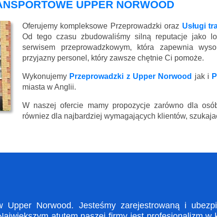
RANSPORTOWE UPPER NORWOOD
Oferujemy kompleksowe Przeprowadzki oraz
Usługi t
Od tego czasu zbudowaliśmy silną reputacje jako lo
serwisem przeprowadzkowym, która zapewnia wysoki
przyjazny personel, który zawsze chętnie Ci pomoże.
Wykonujemy
Przeprowadzki z Upper Norwood
jak i
P
miasta w Anglii.
W naszej ofercie mamy propozycje zarówno dla osób
równiez dla najbardziej wymagających klientów, szukajac
Upper Norwood. Jesteśmy zarejestrowaną i ubezpie
ajwiększym atutem naszej firmy jest profesjonalizm w 