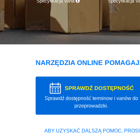
Specyfikacja Vana
Specyfikacja V
NARZĘDZIA ONLINE POMAGA
SPRAWDŹ DOSTĘPNOŚĆ
Sprawdź dostępność terminow i vanów do
przeprowadzki.
ABY UZYSKAĆ DALSZĄ POMOC, PROSI