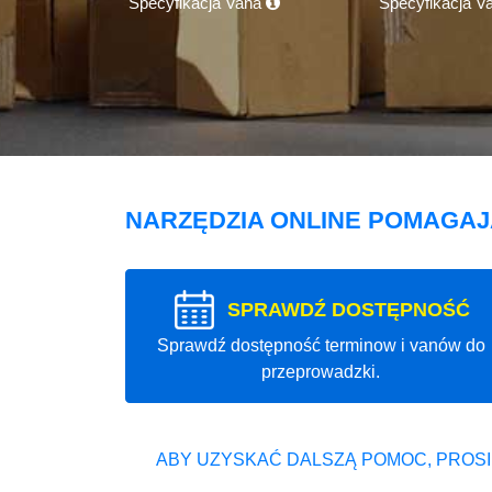
Specyfikacja Vana
Specyfikacja V
NARZĘDZIA ONLINE POMAGA
SPRAWDŹ DOSTĘPNOŚĆ
Sprawdź dostępność terminow i vanów do
przeprowadzki.
ABY UZYSKAĆ DALSZĄ POMOC, PROSI