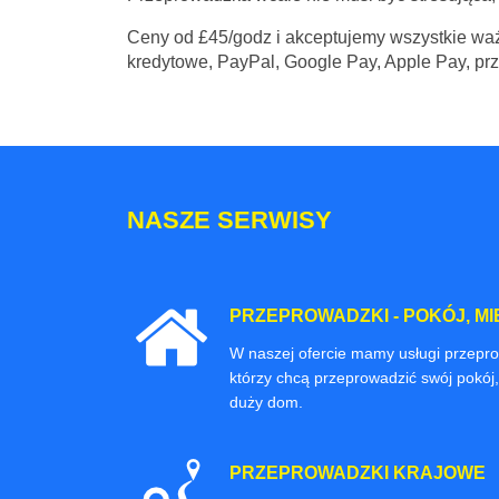
Ceny
od £45/godz
i akceptujemy wszystkie waż
kredytowe, PayPal, Google Pay, Apple Pay, pr
NASZE SERWISY
PRZEPROWADZKI - POKÓJ, MI
W naszej ofercie mamy usługi przepr
którzy chcą przeprowadzić swój pokój,
duży dom.
PRZEPROWADZKI KRAJOWE