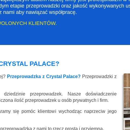
dym etapie przeprowadzki oraz jakość wykonywanych usł
ę z nami aby nawiązać współpracę.
WOLONYCH KLIENTÓW.
CRYSTAL PALACE?
wej?
Przeprowadzka z Crystal Palace?
Przeprowadzki z
 dziedzinie przeprowadzek. Nasze doświadczenie
liczona ilość przeprowadzek u osób prywatnych i firm.
aramy się pomóc klientowi wychodząc naprzeciw jego
przeprowadzka z nami to rzecz prosta i przyjemna.