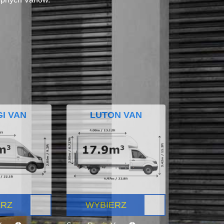
I VAN
LUTON VAN
ERZ
WYBIERZ