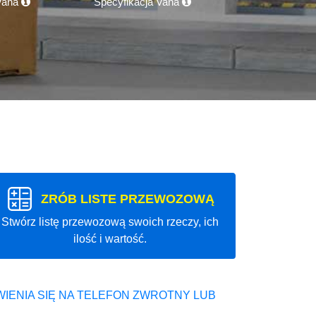
 Vana
Specyfikacja Vana
ZRÓB LISTE PRZEWOZOWĄ
Stwórz listę przewozową swoich rzeczy, ich
ilość i wartość.
IENIA SIĘ NA TELEFON ZWROTNY LUB