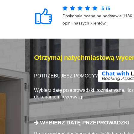
5
/
5
Doskonała ocena na podstawie
1136
opinii naszych klientów.
Otrzymaj natychmiastową wycen
POTRZEBUJESZ POMOCY?
Wybierz datę przeprowadzki, rozmiar vana, lic
dokonaniem rezerwacji.
WYBIERZ DATĘ PRZEPROWADZKI
Proszę wybrać dostępna datę. Jeśli dana data 