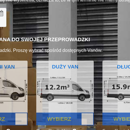
VANA DO SWOJEJ PRZEPROWADZKI
adzki. Proszę wybrać spośród dostępnych Vanów.
I VAN
DUŻY VAN
DŁUG
RZ
WYBIERZ
WYBI