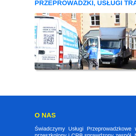
PRZEPROWADZKI, USŁUGI T
O NAS
Świadczymy Usługi Przeprowadzkowe w 
przeszkolony i CRB sprawdzony zespół. N