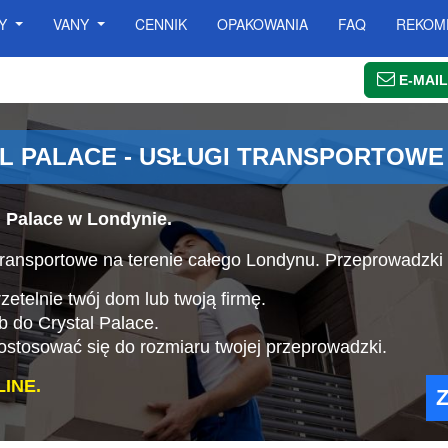
SY
VANY
CENNIK
OPAKOWANIA
FAQ
REKOM
E-MAIL
L PALACE - USŁUGI TRANSPORTOWE
l Palace w Londynie.
ansportowe na terenie całego Londynu. Przeprowadzki 
etelnie twój dom lub twoją firmę.
b do Crystal Palace.
stosować się do rozmiaru twojej przeprowadzki.
INE.