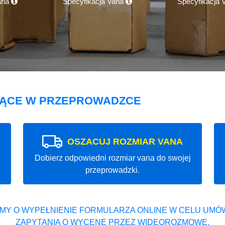
ana
Specyfikacja Vana
Specyfikacja
JĄCE W PRZEPROWADZCE
OSZACUJ ROZMIAR VANA
Dobierz odpowiedni rozmiar vana do swojej
przeprowadzki.
MY O WYPEŁNIENIE FORMULARZA ONLINE W CELU UMÓW
ZAPYTANIA O WYCENĘ PRZEZ WIDEOROZMOWĘ.