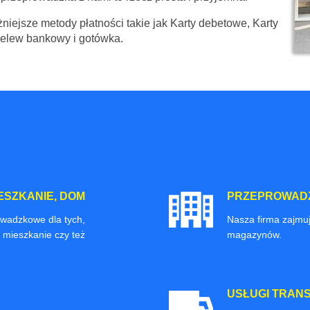
niejsze metody płatności takie jak Karty debetowe, Karty
zelew bankowy i gotówka.
ESZKANIE, DOM
PRZEPROWADZ
owadzkowe dla tych,
Nasza firma zajmuj
 mieszkanie czy też
magazynów.
USŁUGI TRAN