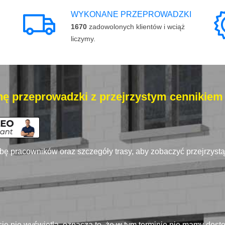
WYKONANE PRZEPROWADZKI
1670
zadowolonych klientów i wciąż
liczymy.
ę przeprowadzki z przejrzystym cennikiem
zbę pracowników oraz szczegóły trasy, aby zobaczyć przejrzyst
się nie wyświetla, oznacza to, że w tym terminie nie mamy dos