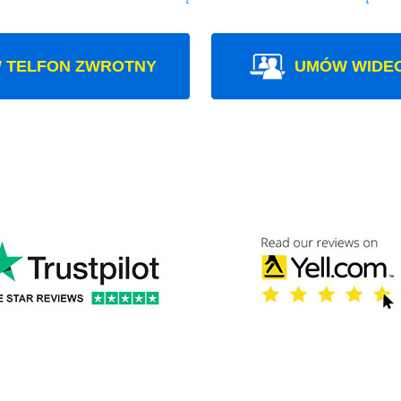
 TELFON ZWROTNY
UMÓW WIDE