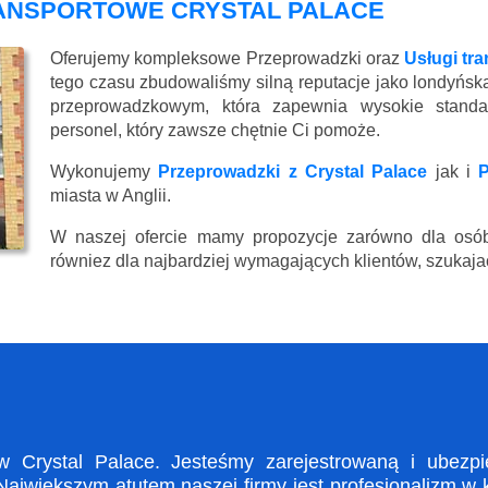
RANSPORTOWE CRYSTAL PALACE
Oferujemy kompleksowe Przeprowadzki oraz
Usługi tr
tego czasu zbudowaliśmy silną reputacje jako londyńsk
przeprowadzkowym, która zapewnia wysokie standard
personel, który zawsze chętnie Ci pomoże.
Wykonujemy
Przeprowadzki z Crystal Palace
jak i
P
miasta w Anglii.
W naszej ofercie mamy propozycje zarówno dla osób
równiez dla najbardziej wymagających klientów, szukajac
Crystal Palace. Jesteśmy zarejestrowaną i ubezpie
ajwiększym atutem naszej firmy jest profesjonalizm w 