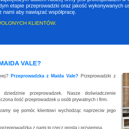
dym etapie przeprowadzki oraz jakość wykonywanych usł
ę z nami aby nawiązać współpracę.
WOLONYCH KLIENTÓW.
MAIDA VALE?
owej?
Przeprowadzka z Maida Vale?
Przeprowadzki z
 dziedzinie przeprowadzek. Nasze doświadczenie
liczona ilość przeprowadzek u osób prywatnych i firm.
aramy się pomóc klientowi wychodząc naprzeciw jego
przeprowadzka z nami to rzecz prosta i przyjemna.