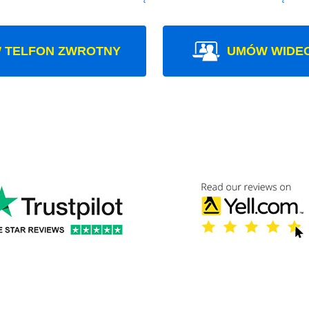
 TELFON ZWROTNY
UMÓW WIDE