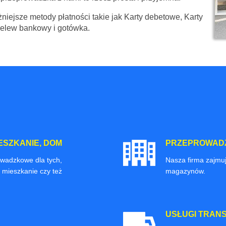
niejsze metody płatności takie jak Karty debetowe, Karty
zelew bankowy i gotówka.
ESZKANIE, DOM
PRZEPROWADZ
owadzkowe dla tych,
Nasza firma zajmuj
 mieszkanie czy też
magazynów.
USŁUGI TRAN