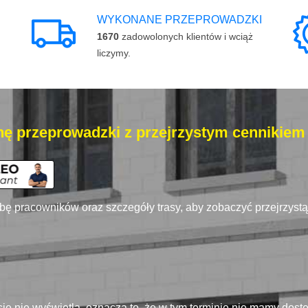
WYKONANE PRZEPROWADZKI
1670
zadowolonych klientów i wciąż
liczymy.
ę przeprowadzki z przejrzystym cennikiem
zbę pracowników oraz szczegóły trasy, aby zobaczyć przejrzyst
się nie wyświetla, oznacza to, że w tym terminie nie mamy dos