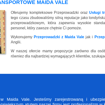
ANSPORTOWE MAIDA VALE
Oferujemy kompleksowe Przeprowadzki oraz
Usługi t
tego czasu zbudowaliśmy silną reputacje jako londyńsk
przeprowadzkowym, która zapewnia wysokie standard
personel, który zawsze chętnie Ci pomoże.
Wykonujemy
Przeprowadzki z Maida Vale
jak i
Przep
Anglii.
W naszej ofercie mamy propozycje zarówno dla osób
równiez dla najbardziej wymagających klientów, szukajac
 Maida Vale. Jesteśmy zarejestrowaną i ubezpiec
ajwiększym atutem naszej firmy jest profesjonalizm w 