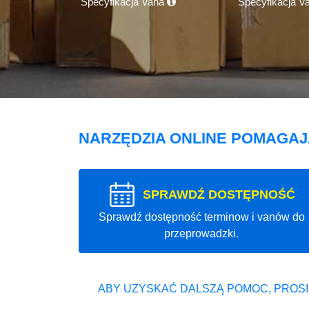
Specyfikacja Vana
Specyfikacja V
NARZĘDZIA ONLINE POMAGA
SPRAWDŹ DOSTĘPNOŚĆ
Sprawdź dostępność terminow i vanów do
przeprowadzki.
ABY UZYSKAĆ DALSZĄ POMOC, PROSI