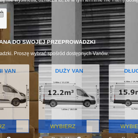
VANA DO SWOJEJ PRZEPROWADZKI
adzki. Proszę wybrać spośród dostępnych Vanów.
I VAN
DUŻY VAN
DŁUG
RZ
WYBIERZ
WYBI