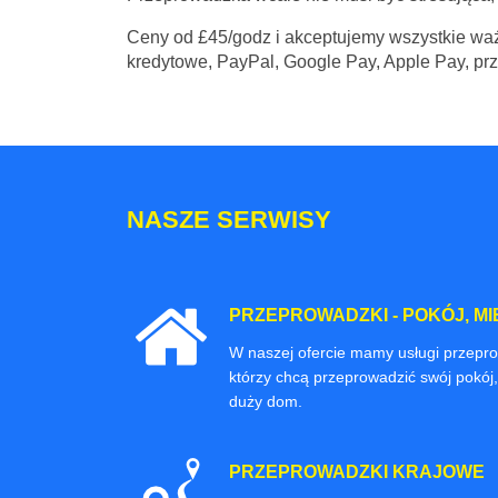
Ceny
od £45/godz
i akceptujemy wszystkie waż
kredytowe, PayPal, Google Pay, Apple Pay, pr
NASZE SERWISY
PRZEPROWADZKI - POKÓJ, MI
W naszej ofercie mamy usługi przepr
którzy chcą przeprowadzić swój pokój,
duży dom.
PRZEPROWADZKI KRAJOWE