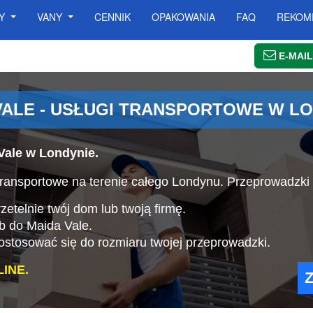
SY
VANY
CENNIK
OPAKOWANIA
FAQ
REKOM
E-MAIL
ALE - USŁUGI TRANSPORTOWE W L
Vale w Londynie.
ransportowe na terenie całego Londynu. Przeprowadzki 
etelnie twój dom lub twoją firmę.
ub do Maida Vale.
stosować się do rozmiaru twojej przeprowadzki.
INE.