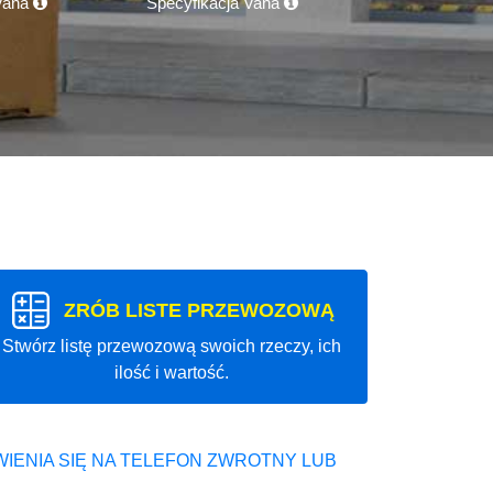
 Vana
Specyfikacja Vana
ZRÓB LISTE PRZEWOZOWĄ
Stwórz listę przewozową swoich rzeczy, ich
ilość i wartość.
IENIA SIĘ NA TELEFON ZWROTNY LUB