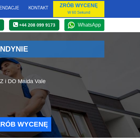
ZRÓB WYCENĘ
ENDACJE
KONTAKT
W 60 Sekund
WhatsApp
+44 208 099 9173
ONDYNIE
Z i DO Maida Vale
ZRÓB WYCENĘ