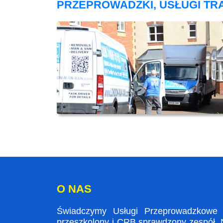
PRZEPROWADZKI, USŁUGI TR
O NAS
Świadczymy Usługi Przeprowadzkowe w
przeszkolony i CRB sprawdzony zespół. N