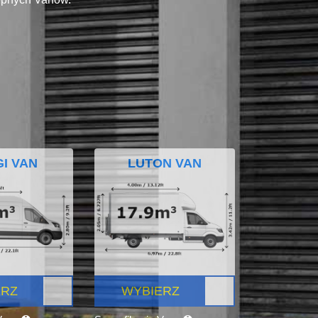
I VAN
LUTON VAN
ERZ
WYBIERZ