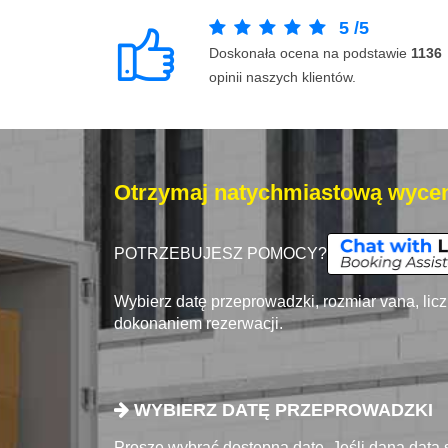
5
/
5
Doskonała ocena na podstawie
1136
opinii naszych klientów.
Otrzymaj natychmiastową wycen
POTRZEBUJESZ POMOCY?
Wybierz datę przeprowadzki, rozmiar vana, lic
dokonaniem rezerwacji.
WYBIERZ DATĘ PRZEPROWADZKI
Proszę wybrać dostępna datę. Jeśli dana data 