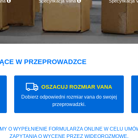
ana
Specyfikacja Vana
Specyfikacja
JĄCE W PRZEPROWADZCE
OSZACUJ ROZMIAR VANA
Dobierz odpowiedni rozmiar vana do swojej
przeprowadzki.
MY O WYPEŁNIENIE FORMULARZA ONLINE W CELU UMÓW
ZAPYTANIA O WYCENĘ PRZEZ WIDEOROZMOWĘ.