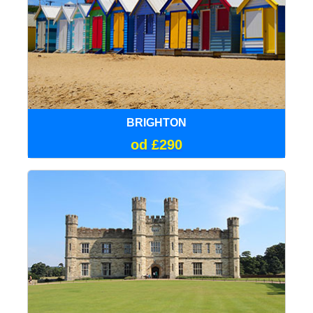
BRIGHTON
od £290