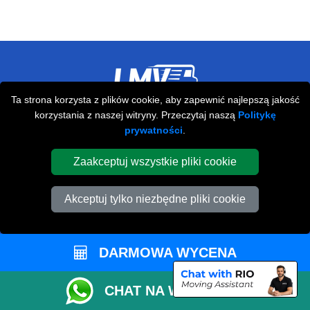
Ta strona korzysta z plików cookie, aby zapewnić najlepszą jakość
Przeprowadzki Londyn
korzystania z naszej witryny. Przeczytaj naszą
Politykę
prywatności
.
673 Seven Sisters Road
,
N15 5LA
London
UK
Zaakceptuj wszystkie pliki cookie
Napisz do nas
+44 208 099 9173
Akceptuj tylko niezbędne pliki cookie
DARMOWA WYCENA
STREFA KLIENTA
CHAT NA WHATSAPP
Kontakt