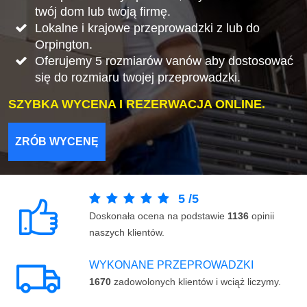
twój dom lub twoją firmę.
Lokalne i krajowe przeprowadzki z lub do
Orpington.
Oferujemy 5 rozmiarów vanów aby dostosować
się do rozmiaru twojej przeprowadzki.
SZYBKA WYCENA I REZERWACJA ONLINE.
ZRÓB WYCENĘ
5
/
5
Doskonała ocena na podstawie
1136
opinii
naszych klientów.
WYKONANE PRZEPROWADZKI
1670
zadowolonych klientów i wciąż liczymy.