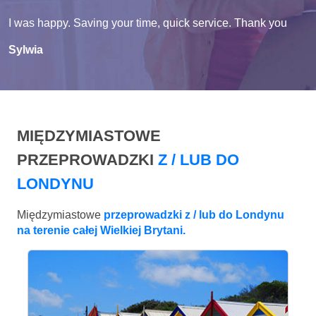
I was happy. Saving your time, quick service. Thank you
Sylwia
MIĘDZYMIASTOWE
PRZEPROWADZKI
Z / LUB DO
LONDYNU
Międzymiastowe
przeprowadzki z / lub do Londynu
na terenie całej Wielkiej Brytani.