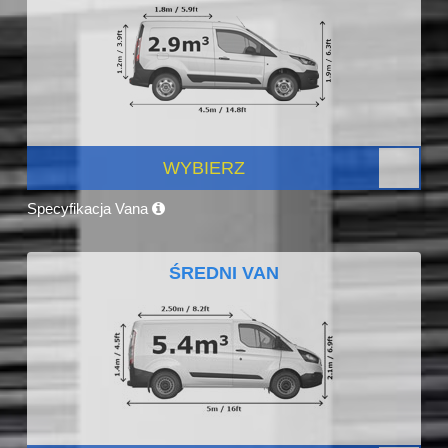
WYBIERZ
Specyfikacja Vana
ŚREDNI VAN