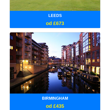
LEEDS
od £673
BIRMINGHAM
od £435