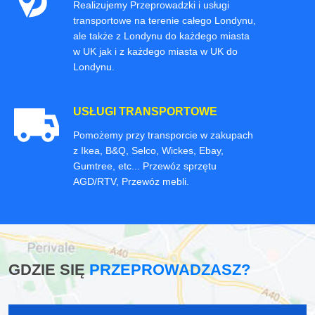
Realizujemy Przeprowadzki i usługi
transportowe na terenie całego Londynu,
ale także z Londynu do każdego miasta
w UK jak i z każdego miasta w UK do
Londynu.
USŁUGI TRANSPORTOWE
Pomożemy przy transporcie w zakupach
z Ikea, B&Q, Selco, Wickes, Ebay,
Gumtree, etc... Przewóz sprzętu
AGD/RTV, Przewóz mebli.
GDZIE SIĘ
PRZEPROWADZASZ?