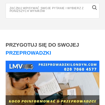
ZACZNIJ WPISYWAĆ SWOJE PYTANIE I WYBIERZ Z
PONIŻSZYCH WYNIKÓW
PRZYGOTUJ SIĘ DO SWOJEJ
PRZEPROWADZKI