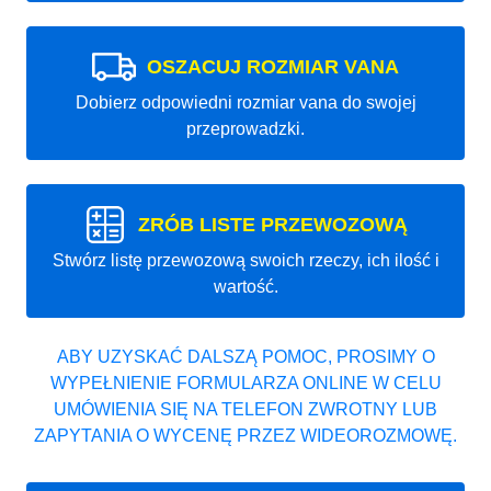
OSZACUJ ROZMIAR VANA
Dobierz odpowiedni rozmiar vana do swojej
przeprowadzki.
ZRÓB LISTE PRZEWOZOWĄ
Stwórz listę przewozową swoich rzeczy, ich ilość i
wartość.
ABY UZYSKAĆ DALSZĄ POMOC, PROSIMY O
WYPEŁNIENIE FORMULARZA ONLINE W CELU
UMÓWIENIA SIĘ NA TELEFON ZWROTNY LUB
ZAPYTANIA O WYCENĘ PRZEZ WIDEOROZMOWĘ.