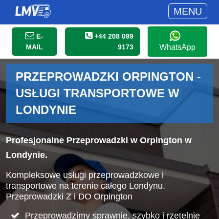
MENU
E-
+44 208 099
MAIL
9173
WhatsApp
PRZEPROWADZKI ORPINGTON -
USŁUGI TRANSPORTOWE W
LONDYNIE
Profesjonalne Przeprowadzki w Orpington w
Londynie.
Kompleksowe usługi przeprowadzkowe i
transportowe na terenie całego Londynu.
Przeprowadzki Z i DO Orpington
Przeprowadzimy sprawnie, szybko i rzetelnie