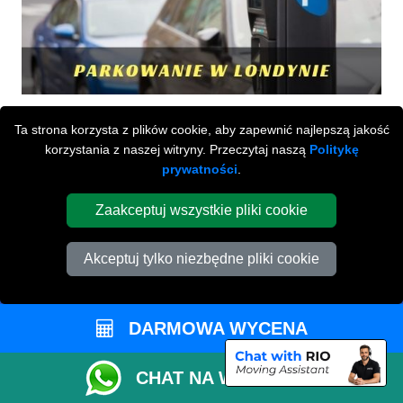
Ta strona korzysta z plików cookie, aby zapewnić najlepszą jakość
korzystania z naszej witryny. Przeczytaj naszą
Politykę
prywatności
.
Zaakceptuj wszystkie pliki cookie
Przeprowadzki Londyn
Akceptuj tylko niezbędne pliki cookie
673 Seven Sisters Road
,
N15 5LA
London
UK
DARMOWA WYCENA
Napisz do nas
+44 208 099 9173
CHAT NA WHATSAPP