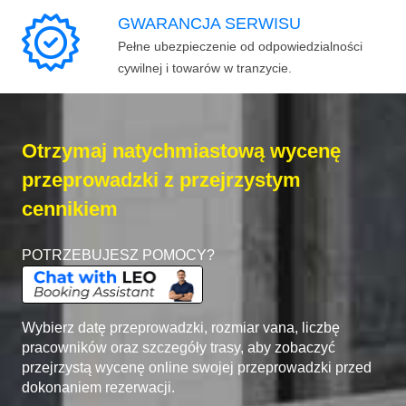
GWARANCJA SERWISU
Pełne ubezpieczenie od odpowiedzialności
cywilnej i towarów w tranzycie.
Otrzymaj natychmiastową wycenę
przeprowadzki z przejrzystym
cennikiem
POTRZEBUJESZ POMOCY?
Wybierz datę przeprowadzki, rozmiar vana, liczbę
pracowników oraz szczegóły trasy, aby zobaczyć
przejrzystą wycenę online swojej przeprowadzki przed
dokonaniem rezerwacji.