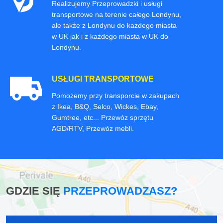
Realizujemy Przeprowadzki i usługi
transportowe na terenie całego Londynu,
ale także z Londynu do każdego miasta
w UK jak i z każdego miasta w UK do
Londynu.
USŁUGI TRANSPORTOWE
Pomożemy przy transporcie w zakupach
z Ikea, B&Q, Selco, Wickes, Ebay,
Gumtree, etc... Przewóz sprzętu
AGD/RTV, Przewóz mebli.
GDZIE SIĘ
PRZEPROWADZASZ?