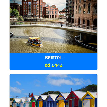
BRISTOL
od £442