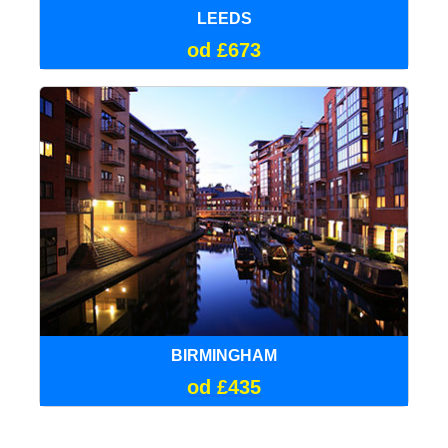
LEEDS
od £673
BIRMINGHAM
od £435