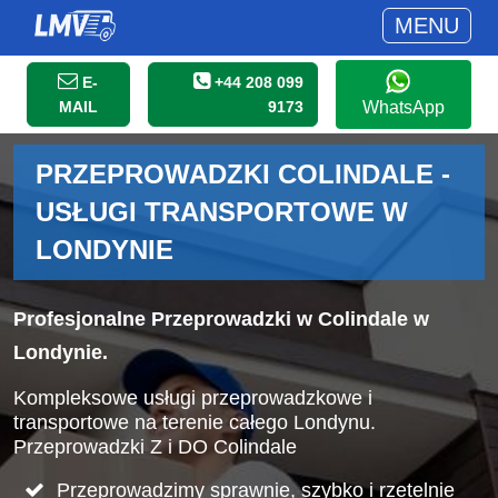
MENU
E-
+44 208 099
MAIL
9173
WhatsApp
PRZEPROWADZKI COLINDALE -
USŁUGI TRANSPORTOWE W
LONDYNIE
Profesjonalne Przeprowadzki w Colindale w
Londynie.
Kompleksowe usługi przeprowadzkowe i
transportowe na terenie całego Londynu.
Przeprowadzki Z i DO Colindale
Przeprowadzimy sprawnie, szybko i rzetelnie