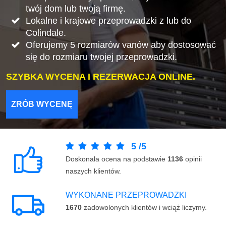
twój dom lub twoją firmę.
Lokalne i krajowe przeprowadzki z lub do
Colindale.
Oferujemy 5 rozmiarów vanów aby dostosować
się do rozmiaru twojej przeprowadzki.
SZYBKA WYCENA I REZERWACJA ONLINE.
ZRÓB WYCENĘ
5
/
5
Doskonała ocena na podstawie
1136
opinii
naszych klientów.
WYKONANE PRZEPROWADZKI
1670
zadowolonych klientów i wciąż liczymy.