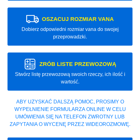
OSZACUJ ROZMIAR VANA
Dobierz odpowiedni rozmiar vana do swojej
przeprowadzki.
ZRÓB LISTE PRZEWOZOWĄ
Stwórz listę przewozową swoich rzeczy, ich ilość i
wartość.
ABY UZYSKAĆ DALSZĄ POMOC, PROSIMY O
WYPEŁNIENIE FORMULARZA ONLINE W CELU
UMÓWIENIA SIĘ NA TELEFON ZWROTNY LUB
ZAPYTANIA O WYCENĘ PRZEZ WIDEOROZMOWĘ.