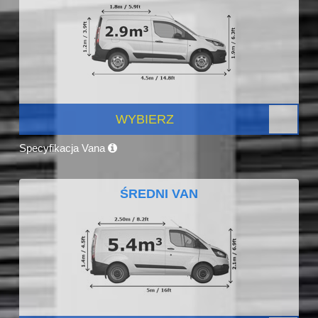
WYBIERZ
Specyfikacja Vana
ŚREDNI VAN