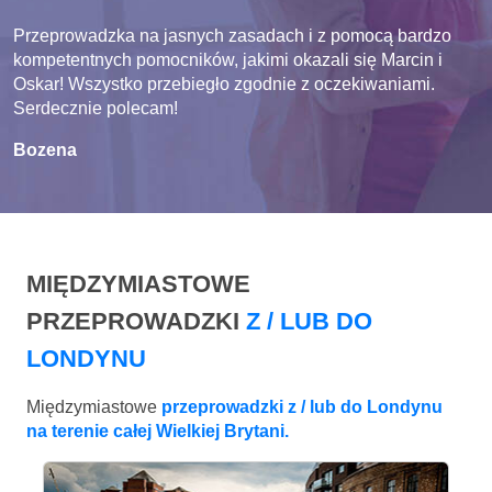
Przeprowadzka na jasnych zasadach i z pomocą bardzo
kompetentnych pomocników, jakimi okazali się Marcin i
Oskar! Wszystko przebiegło zgodnie z oczekiwaniami.
Serdecznie polecam!
Bozena
MIĘDZYMIASTOWE
PRZEPROWADZKI
Z / LUB DO
LONDYNU
Międzymiastowe
przeprowadzki z / lub do Londynu
na terenie całej Wielkiej Brytani.