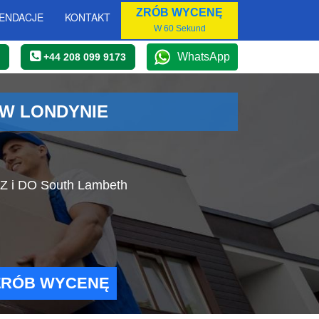
ZRÓB WYCENĘ
ENDACJE
KONTAKT
W 60 Sekund
WhatsApp
+44 208 099 9173
W LONDYNIE
 Z i DO South Lambeth
ZRÓB WYCENĘ