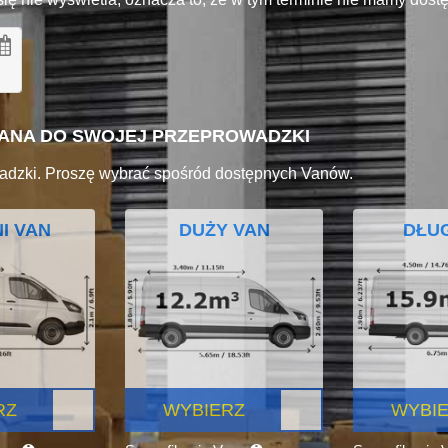
VANA DO SWOJEJ PRZEPROWADZKI
adzki. Proszę wybrać spośród dostępnych Vanów.
I VAN
DUŻY VAN
DŁUG
RZ
WYBIERZ
WYBI