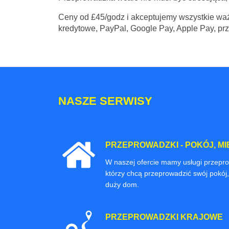
Ceny
od £45/godz
i akceptujemy wszystkie waż
kredytowe, PayPal, Google Pay, Apple Pay, pr
NASZE SERWISY
PRZEPROWADZKI - POKÓJ, MI
W naszej ofercie mamy usługi przepr
którzy chcą przeprowadzić swój pokój,
duży dom.
PRZEPROWADZKI KRAJOWE