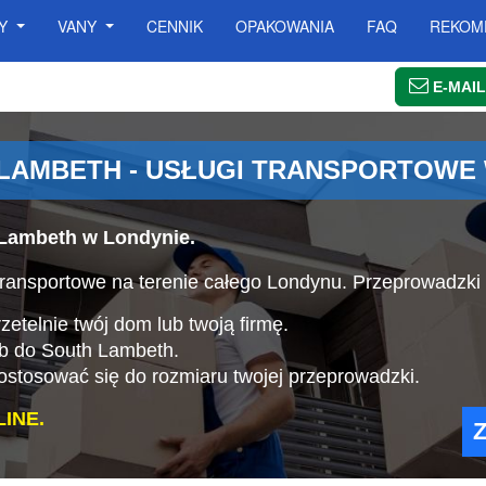
SY
VANY
CENNIK
OPAKOWANIA
FAQ
REKOM
E-MAIL
LAMBETH - USŁUGI TRANSPORTOWE 
 Lambeth w Londynie.
ransportowe na terenie całego Londynu. Przeprowadzki
etelnie twój dom lub twoją firmę.
ub do South Lambeth.
stosować się do rozmiaru twojej przeprowadzki.
INE.