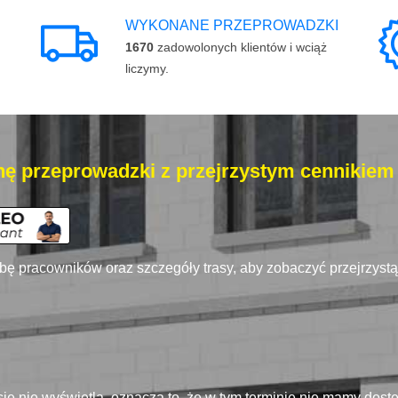
WYKONANE PRZEPROWADZKI
1670
zadowolonych klientów i wciąż
liczymy.
ę przeprowadzki z przejrzystym cennikiem
zbę pracowników oraz szczegóły trasy, aby zobaczyć przejrzyst
się nie wyświetla, oznacza to, że w tym terminie nie mamy dos