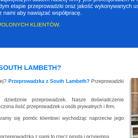
dym etapie przeprowadzki oraz jakość wykonywanych usł
ę z nami aby nawiązać współpracę.
WOLONYCH KLIENTÓW.
SOUTH LAMBETH?
wej?
Przeprowadzka z South Lambeth?
Przeprowadzki
 dziedzinie przeprowadzek. Nasze doświadczenie
liczona ilość przeprowadzek u osób prywatnych i firm.
aramy się pomóc klientowi wychodząc naprzeciw jego
przeprowadzka z nami to rzecz prosta i przyjemna.