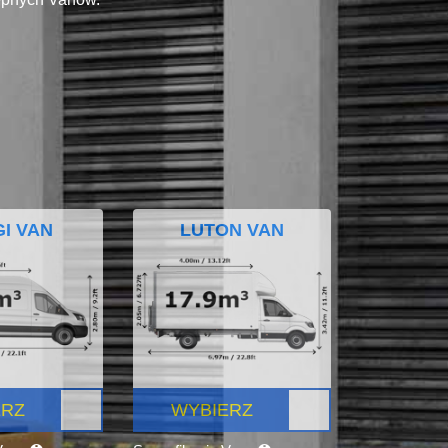
I VAN
LUTON VAN
ERZ
WYBIERZ