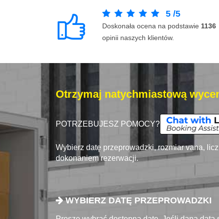
5
/
5
Doskonała ocena na podstawie
1136
opinii naszych klientów.
Otrzymaj natychmiastową wycen
POTRZEBUJESZ POMOCY?
Wybierz datę przeprowadzki, rozmiar vana, lic
dokonaniem rezerwacji.
WYBIERZ DATĘ PRZEPROWADZKI
Proszę wybrać dostępna datę. Jeśli dana data 