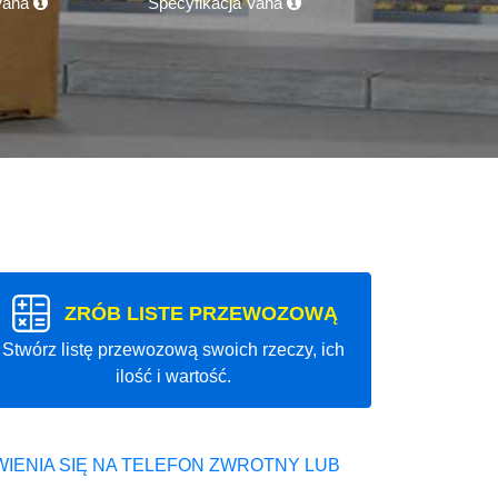
 Vana
Specyfikacja Vana
ZRÓB LISTE PRZEWOZOWĄ
Stwórz listę przewozową swoich rzeczy, ich
ilość i wartość.
IENIA SIĘ NA TELEFON ZWROTNY LUB