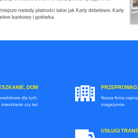
niejsze metody płatności takie jak Karty debetowe, Karty
zelew bankowy i gotówka.
ESZKANIE, DOM
PRZEPROWADZ
owadzkowe dla tych,
Nasza firma zajmuj
 mieszkanie czy też
magazynów.
USŁUGI TRAN