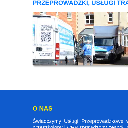
PRZEPROWADZKI, USŁUGI T
O NAS
Świadczymy Usługi Przeprowadzkowe w 
przeszkolony i CRB sprawdzony zespół. N