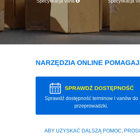
Specyfikacja Vana
Specyfikacja V
NARZĘDZIA ONLINE POMAGA
SPRAWDŹ DOSTĘPNOŚĆ
Sprawdź dostępność terminow i vanów do
przeprowadzki.
ABY UZYSKAĆ DALSZĄ POMOC, PROSI