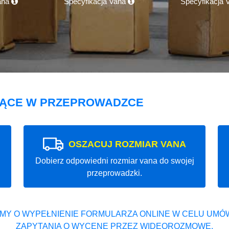
ana
Specyfikacja Vana
Specyfikacja
JĄCE W PRZEPROWADZCE
OSZACUJ ROZMIAR VANA
Dobierz odpowiedni rozmiar vana do swojej
przeprowadzki.
MY O WYPEŁNIENIE FORMULARZA ONLINE W CELU UMÓW
ZAPYTANIA O WYCENĘ PRZEZ WIDEOROZMOWĘ.