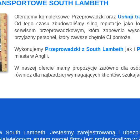
RANSPORTOWE SOUTH LAMBETH
Oferujemy kompleksowe Przeprowadzki oraz
Usługi t
Od tego czasu zbudowaliśmy silną reputacje jako lo
serwisem przeprowadzkowym, która zapewnia wysoki
przyjazny personel, który zawsze chętnie Ci pomoże.
Wykonujemy
Przeprowadzki z South Lambeth
jak i
P
miasta w Anglii.
W naszej ofercie mamy propozycje zarówno dla osób
równiez dla najbardziej wymagających klientów, szukajac
South Lambeth. Jesteśmy zarejestrowaną i ubezpie
ajwiększym atutem naszej firmy jest profesjonalizm w 