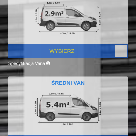
WYBIERZ
Specyfikacja Vana
ŚREDNI VAN