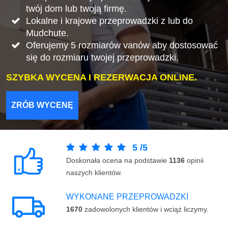
twój dom lub twoją firmę.
Lokalne i krajowe przeprowadzki z lub do
Mudchute.
Oferujemy 5 rozmiarów vanów aby dostosować
się do rozmiaru twojej przeprowadzki.
SZYBKA WYCENA I REZERWACJA ONLINE.
ZRÓB WYCENĘ
5
/
5
Doskonała ocena na podstawie
1136
opinii
naszych klientów.
WYKONANE PRZEPROWADZKI
1670
zadowolonych klientów i wciąż liczymy.