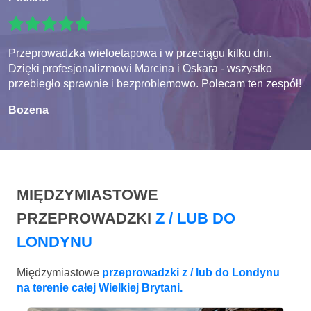
Przeprowadzka wieloetapowa i w przeciągu kilku dni.
Dzięki profesjonalizmowi Marcina i Oskara - wszystko
przebiegło sprawnie i bezproblemowo. Polecam ten zespół!
Bozena
MIĘDZYMIASTOWE
PRZEPROWADZKI
Z / LUB DO
LONDYNU
Międzymiastowe
przeprowadzki z / lub do Londynu
na terenie całej Wielkiej Brytani.