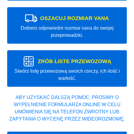
OSZACUJ ROZMIAR VANA
Dobierz odpowiedni rozmiar vana do swojej
przeprowadzki.
ZRÓB LISTE PRZEWOZOWĄ
Stwórz listę przewozową swoich rzeczy, ich ilość i
wartość.
ABY UZYSKAĆ DALSZĄ POMOC, PROSIMY O
WYPEŁNIENIE FORMULARZA ONLINE W CELU
UMÓWIENIA SIĘ NA TELEFON ZWROTNY LUB
ZAPYTANIA O WYCENĘ PRZEZ WIDEOROZMOWĘ.