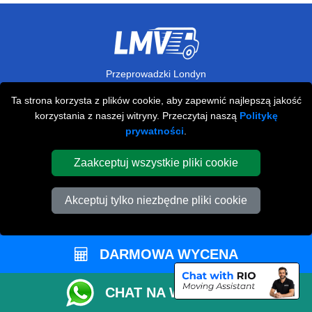
Przeprowadzki Londyn
Ta strona korzysta z plików cookie, aby zapewnić najlepszą jakość
673 Seven Sisters Road
,
korzystania z naszej witryny. Przeczytaj naszą
Politykę
N15 5LA
London
UK
prywatności
.
Napisz do nas
+44 208 099 9173
Zaakceptuj wszystkie pliki cookie
Akceptuj tylko niezbędne pliki cookie
STREFA KLIENTA
DARMOWA WYCENA
Kontakt
FAQ
CHAT NA WHATSAPP
Rekomendacje