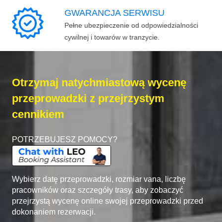
GWARANCJA SERWISU
Pełne ubezpieczenie od odpowiedzialności
cywilnej i towarów w tranzycie.
Otrzymaj natychmiastową wycenę
przeprowadzki z przejrzystym
cennikiem
POTRZEBUJESZ POMOCY?
Wybierz datę przeprowadzki, rozmiar vana, liczbę
pracowników oraz szczegóły trasy, aby zobaczyć
przejrzystą wycenę online swojej przeprowadzki przed
dokonaniem rezerwacji.