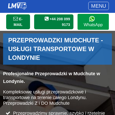
MENU
E-
+44 208 099
MAIL
9173
WhatsApp
PRZEPROWADZKI MUDCHUTE -
USŁUGI TRANSPORTOWE W
LONDYNIE
Profesjonalne Przeprowadzki w Mudchute w
Londynie.
Kompleksowe usługi przeprowadzkowe i
transportowe na terenie całego Londynu.
Przeprowadzki Z i DO Mudchute
Przeprowadzimy sprawnie, szybko i rzetelnie