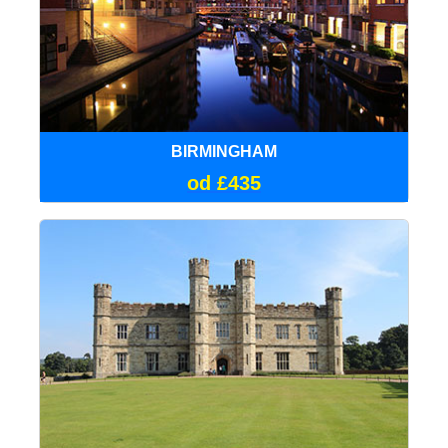
BIRMINGHAM
od £435