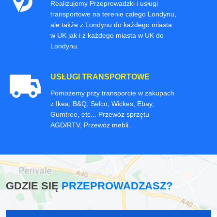
Realizujemy Przeprowadzki i usługi
transportowe na terenie całego Londynu,
ale także z Londynu do każdego miasta
w UK jak i z każdego miasta w UK do
Londynu.
USŁUGI TRANSPORTOWE
Pomożemy przy transporcie w zakupach
z Ikea, B&Q, Selco, Wickes, Ebay,
Gumtree, etc... Przewóz sprzętu
AGD/RTV, Przewóz mebli.
GDZIE SIĘ
PRZEPROWADZASZ?