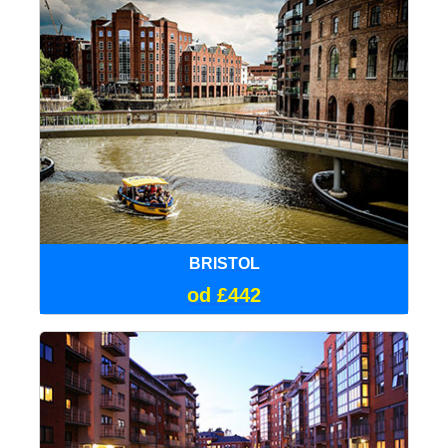
BRISTOL
od £442