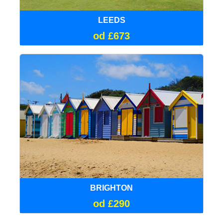
LEEDS
od £673
BRIGHTON
od £290