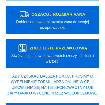
OSZACUJ ROZMIAR VANA
Dobierz odpowiedni rozmiar vana do swojej
przeprowadzki.
ZRÓB LISTE PRZEWOZOWĄ
Stwórz listę przewozową swoich rzeczy, ich ilość i
wartość.
ABY UZYSKAĆ DALSZĄ POMOC, PROSIMY O
WYPEŁNIENIE FORMULARZA ONLINE W CELU
UMÓWIENIA SIĘ NA TELEFON ZWROTNY LUB
ZAPYTANIA O WYCENĘ PRZEZ WIDEOROZMOWĘ.