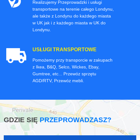
Realizujemy Przeprowadzki i usługi
transportowe na terenie całego Londynu,
ale także z Londynu do każdego miasta
w UK jak i z każdego miasta w UK do
Londynu.
USŁUGI TRANSPORTOWE
Pomożemy przy transporcie w zakupach
z Ikea, B&Q, Selco, Wickes, Ebay,
Gumtree, etc... Przewóz sprzętu
AGD/RTV, Przewóz mebli.
GDZIE SIĘ
PRZEPROWADZASZ?