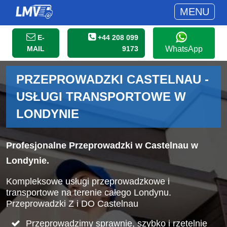
MENU
E-
+44 208 099
MAIL
9173
WhatsApp
PRZEPROWADZKI CASTELNAU -
USŁUGI TRANSPORTOWE W
LONDYNIE
Profesjonalne Przeprowadzki w Castelnau w
Londynie.
Kompleksowe usługi przeprowadzkowe i
transportowe na terenie całego Londynu.
Przeprowadzki Z i DO Castelnau
Przeprowadzimy sprawnie, szybko i rzetelnie