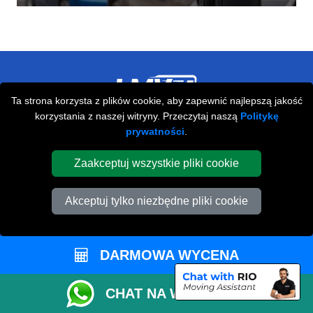
Ta strona korzysta z plików cookie, aby zapewnić najlepszą jakość
korzystania z naszej witryny. Przeczytaj naszą
Politykę
Przeprowadzki Londyn
prywatności
.
673 Seven Sisters Road
Zaakceptuj wszystkie pliki cookie
,
N15 5LA
London
UK
Napisz do nas
Akceptuj tylko niezbędne pliki cookie
+44 208 099 9173
DARMOWA WYCENA
STREFA KLIENTA
CHAT NA WHATSAPP
Kontakt