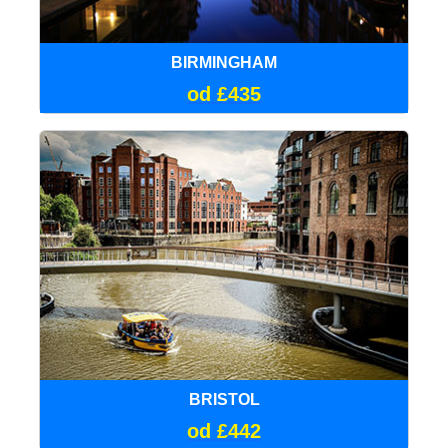
BIRMINGHAM
od £435
BRISTOL
od £442