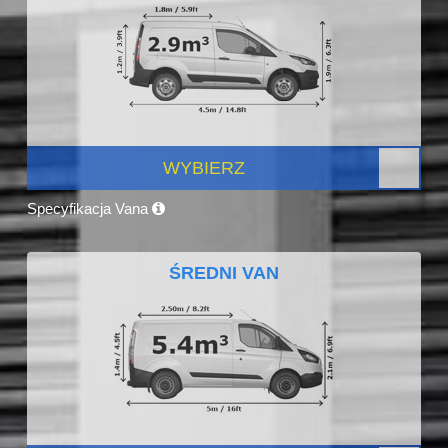
WYBIERZ
Specyfikacja Vana
ŚREDNI VAN