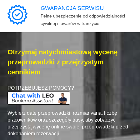
GWARANCJA SERWISU
Pełne ubezpieczenie od odpowiedzialności
cywilnej i towarów w tranzycie.
Otrzymaj natychmiastową wycenę
przeprowadzki z przejrzystym
cennikiem
POTRZEBUJESZ POMOCY?
Wybierz datę przeprowadzki, rozmiar vana, liczbę
pracowników oraz szczegóły trasy, aby zobaczyć
przejrzystą wycenę online swojej przeprowadzki przed
dokonaniem rezerwacji.