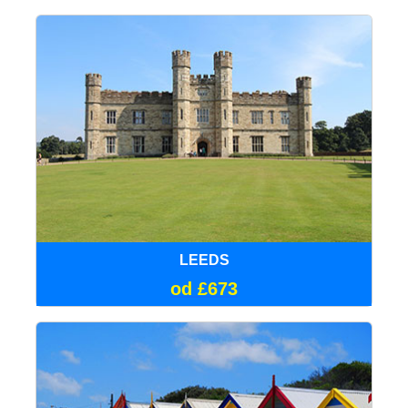
LEEDS
od £673