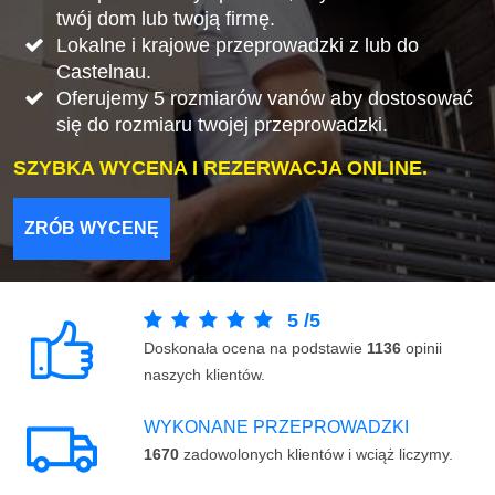
twój dom lub twoją firmę.
Lokalne i krajowe przeprowadzki z lub do
Castelnau.
Oferujemy 5 rozmiarów vanów aby dostosować
się do rozmiaru twojej przeprowadzki.
SZYBKA WYCENA I REZERWACJA ONLINE.
ZRÓB WYCENĘ
5
/
5
Doskonała ocena na podstawie
1136
opinii
naszych klientów.
WYKONANE PRZEPROWADZKI
1670
zadowolonych klientów i wciąż liczymy.