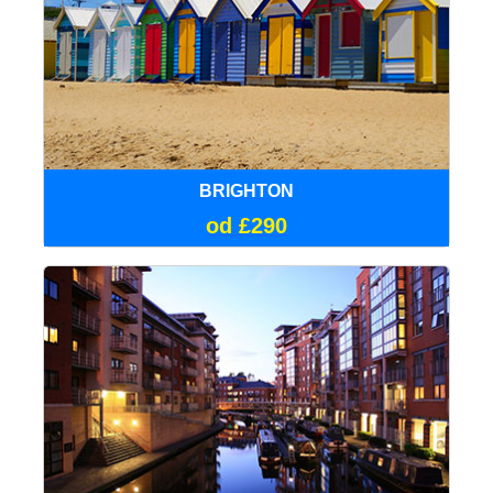
BRIGHTON
od £290