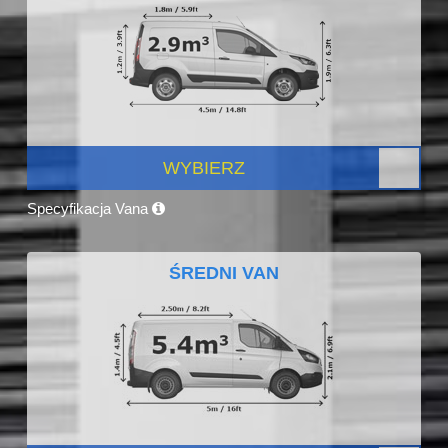
WYBIERZ
Specyfikacja Vana
ŚREDNI VAN