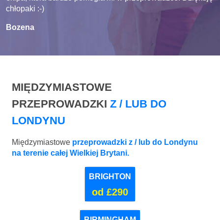
ekipa, która bardzo pomogła mi w przeprowadzce. Dziękuję
chłopaki :-)
Bozena
MIĘDZYMIASTOWE
PRZEPROWADZKI
Z / LUB DO
LONDYNU
Międzymiastowe
przeprowadzki z / lub do Londynu
na terenie całej Wielkiej Brytani.
BRIGHTON
od £290