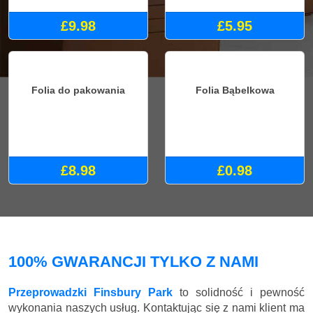
£9.98
£5.95
Folia do pakowania
Folia Bąbelkowa
£8.98
£0.98
100% GWARANCJI TYLKO Z NAMI
Przeprowadzki Finsbury Park
to solidność i pewność