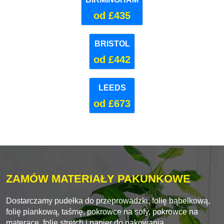
BIRMINGHAM
od £435
BRISTOL
od £442
LEEDS
od £673
ZAMÓW MATERIAŁY PAKUNKOWE
Dostarczamy pudełka do przeprowadzki, folię bąbelkową,