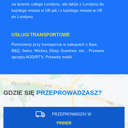
Realizujemy Przeprowadzki i usługi transportowe
na terenie całego Londynu, ale także z Londynu do
każdego miasta w UK jak i z każdego miasta w UK
do Londynu.
USŁUGI TRANSPORTOWE
Pomożemy przy transporcie w zakupach z Ikea,
B&Q, Selco, Wickes, Ebay, Gumtree, etc... Przewóz
sprzętu AGD/RTV, Przewóz mebli.
GDZIE SIĘ
PRZEPROWADZASZ?
PRZEPROWADZKI W