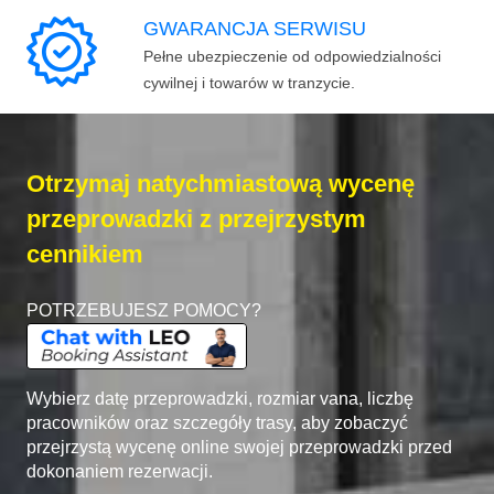
GWARANCJA SERWISU
Pełne ubezpieczenie od odpowiedzialności
cywilnej i towarów w tranzycie.
Otrzymaj natychmiastową wycenę
przeprowadzki z przejrzystym
cennikiem
POTRZEBUJESZ POMOCY?
Wybierz datę przeprowadzki, rozmiar vana, liczbę
pracowników oraz szczegóły trasy, aby zobaczyć
przejrzystą wycenę online swojej przeprowadzki przed
dokonaniem rezerwacji.