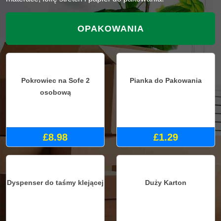
folię piankową, taśmę, pokrowce na sofy, pokrowce na
materace, folię stretch i papier do pakowania.
OPAKOWANIA
Pokrowiec na Sofe 2
Pianka do Pakowania
osobową
£8.98
£1.29
Dyspenser do taśmy klejącej
Duży Karton