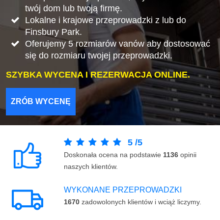
twój dom lub twoją firmę.
Lokalne i krajowe przeprowadzki z lub do
Finsbury Park.
Oferujemy 5 rozmiarów vanów aby dostosować
się do rozmiaru twojej przeprowadzki.
SZYBKA WYCENA I REZERWACJA ONLINE.
ZRÓB WYCENĘ
5
/
5
Doskonała ocena na podstawie
1136
opinii
naszych klientów.
WYKONANE PRZEPROWADZKI
1670
zadowolonych klientów i wciąż liczymy.