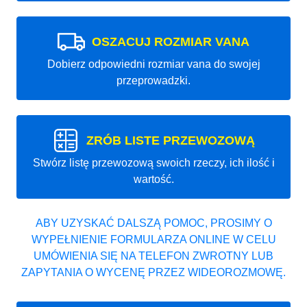
OSZACUJ ROZMIAR VANA
Dobierz odpowiedni rozmiar vana do swojej
przeprowadzki.
ZRÓB LISTE PRZEWOZOWĄ
Stwórz listę przewozową swoich rzeczy, ich ilość i
wartość.
ABY UZYSKAĆ DALSZĄ POMOC, PROSIMY O
WYPEŁNIENIE FORMULARZA ONLINE W CELU
UMÓWIENIA SIĘ NA TELEFON ZWROTNY LUB
ZAPYTANIA O WYCENĘ PRZEZ WIDEOROZMOWĘ.