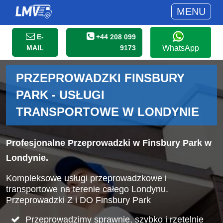
MENU
E-
+44 208 099
MAIL
9173
WhatsApp
PRZEPROWADZKI FINSBURY
PARK - USŁUGI
TRANSPORTOWE W LONDYNIE
Profesjonalne Przeprowadzki w Finsbury Park w
Londynie.
Kompleksowe usługi przeprowadzkowe i
transportowe na terenie całego Londynu.
Przeprowadzki Z i DO Finsbury Park
Przeprowadzimy sprawnie, szybko i rzetelnie