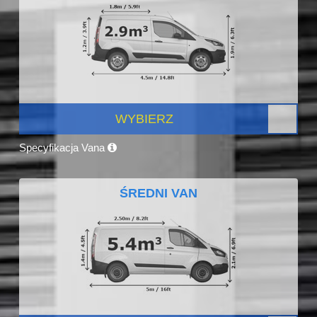
WYBIERZ
Specyfikacja Vana
ŚREDNI VAN