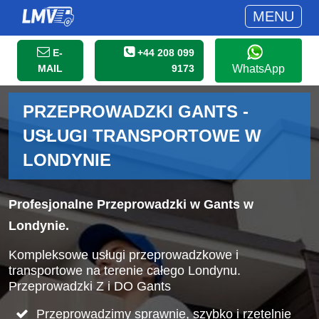
MENU
E-
+44 208 099
MAIL
9173
WhatsApp
PRZEPROWADZKI GANTS -
USŁUGI TRANSPORTOWE W
LONDYNIE
Profesjonalne Przeprowadzki w Gants w
Londynie.
Kompleksowe usługi przeprowadzkowe i
transportowe na terenie całego Londynu.
Przeprowadzki Z i DO Gants
Przeprowadzimy sprawnie, szybko i rzetelnie