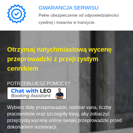
GWARANCJA SERWISU
Pełne ubezpieczenie od odpowiedzialności
cywilnej i towarów w tranzycie.
Otrzymaj natychmiastową wycenę
przeprowadzki z przejrzystym
cennikiem
POTRZEBUJESZ POMOCY?
Wybierz datę przeprowadzki, rozmiar vana, liczbę
pracowników oraz szczegóły trasy, aby zobaczyć
przejrzystą wycenę online swojej przeprowadzki przed
dokonaniem rezerwacji.