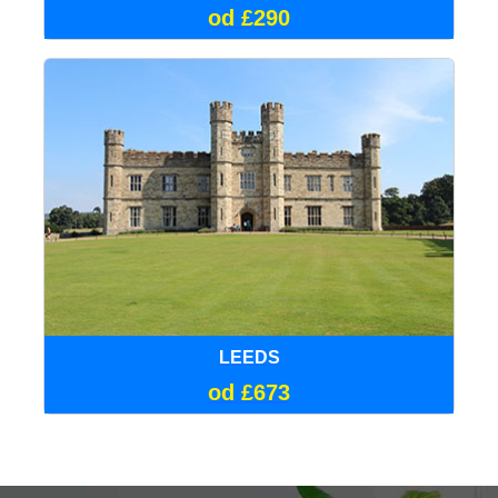
od £290
LEEDS
od £673