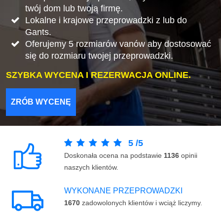
twój dom lub twoją firmę.
Lokalne i krajowe przeprowadzki z lub do
Gants.
Oferujemy 5 rozmiarów vanów aby dostosować
się do rozmiaru twojej przeprowadzki.
SZYBKA WYCENA I REZERWACJA ONLINE.
ZRÓB WYCENĘ
5
/
5
Doskonała ocena na podstawie
1136
opinii
naszych klientów.
WYKONANE PRZEPROWADZKI
1670
zadowolonych klientów i wciąż liczymy.