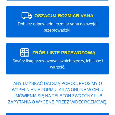
OSZACUJ ROZMIAR VANA
Dobierz odpowiedni rozmiar vana do swojej
przeprowadzki.
ZRÓB LISTE PRZEWOZOWĄ
Stwórz listę przewozową swoich rzeczy, ich ilość i
wartość.
ABY UZYSKAĆ DALSZĄ POMOC, PROSIMY O
WYPEŁNIENIE FORMULARZA ONLINE W CELU
UMÓWIENIA SIĘ NA TELEFON ZWROTNY LUB
ZAPYTANIA O WYCENĘ PRZEZ WIDEOROZMOWĘ.