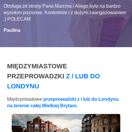
Obsługa ze strony Pana Marcina i Aliego była na bardzo
wysokim poziomie. Konkretnie i z dużym zaangażowaniem
:) POLECAM
Paulina
MIĘDZYMIASTOWE
PRZEPROWADZKI
Z / LUB DO
LONDYNU
Międzymiastowe
przeprowadzki z / lub do Londynu
na terenie całej Wielkiej Brytani.