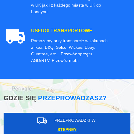
w UK jak i z każdego miasta w UK do
Londynu.
USŁUGI TRANSPORTOWE
Pomożemy przy transporcie w zakupach
z Ikea, B&Q, Selco, Wickes, Ebay,
Gumtree, etc... Przewóz sprzętu
AGD/RTV, Przewóz mebli.
GDZIE SIĘ
PRZEPROWADZASZ?
PRZEPROWADZKI W
STEPNEY