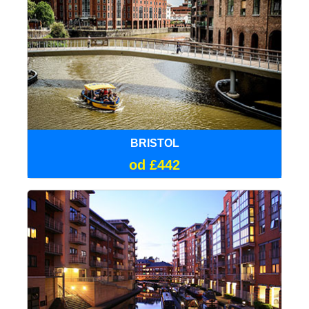
BRISTOL
od £442