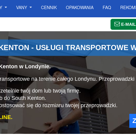
SY
VANY
CENNIK
OPAKOWANIA
FAQ
REKOM
E-MAIL
KENTON - USŁUGI TRANSPORTOWE W
Kenton w Londynie.
ransportowe na terenie całego Londynu. Przeprowadzki
etelnie twój dom lub twoją firmę.
ub do South Kenton.
stosować się do rozmiaru twojej przeprowadzki.
INE.