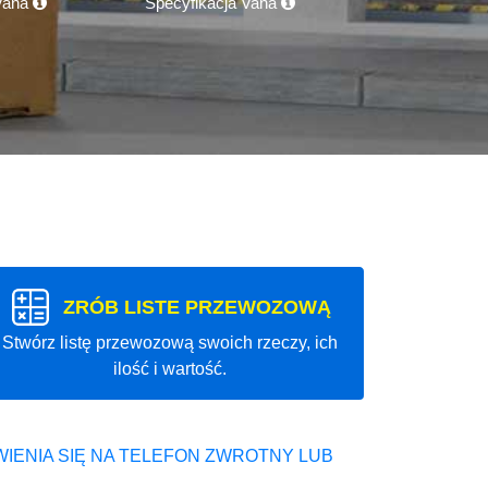
 Vana
Specyfikacja Vana
ZRÓB LISTE PRZEWOZOWĄ
Stwórz listę przewozową swoich rzeczy, ich
ilość i wartość.
IENIA SIĘ NA TELEFON ZWROTNY LUB