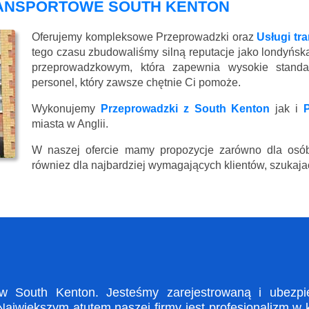
RANSPORTOWE SOUTH KENTON
Oferujemy kompleksowe Przeprowadzki oraz
Usługi tr
tego czasu zbudowaliśmy silną reputacje jako londyńsk
przeprowadzkowym, która zapewnia wysokie standard
personel, który zawsze chętnie Ci pomoże.
Wykonujemy
Przeprowadzki z South Kenton
jak i
miasta w Anglii.
W naszej ofercie mamy propozycje zarówno dla osób
równiez dla najbardziej wymagających klientów, szukajac
 South Kenton. Jesteśmy zarejestrowaną i ubezpiec
ajwiększym atutem naszej firmy jest profesjonalizm w 