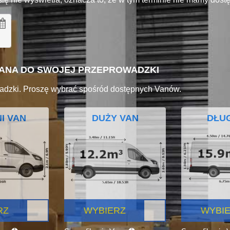
VANA DO SWOJEJ PRZEPROWADZKI
adzki. Proszę wybrać spośród dostępnych Vanów.
I VAN
DUŻY VAN
DŁUG
RZ
WYBIERZ
WYBI