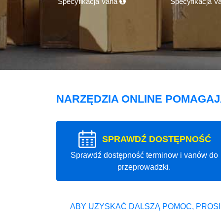
Specyfikacja Vana
Specyfikacja V
NARZĘDZIA ONLINE POMAGA
SPRAWDŹ DOSTĘPNOŚĆ
Sprawdź dostępność terminow i vanów do
przeprowadzki.
ABY UZYSKAĆ DALSZĄ POMOC, PROSI