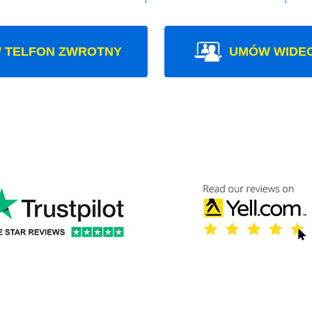
 TELFON ZWROTNY
UMÓW WIDE