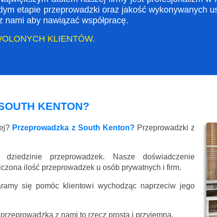
dym etapie przeprowadzki oraz jakość wykonywanych usł
ę z nami aby nawiązać współpracę.
WOLONYCH KLIENTÓW.
SOUTH KENTON?
wej?
Przeprowadzka z South Kenton?
Przeprowadzki z
 dziedzinie przeprowadzek. Nasze doświadczenie
liczona ilość przeprowadzek u osób prywatnych i firm.
aramy się pomóc klientowi wychodząc naprzeciw jego
przeprowadzka z nami to rzecz prosta i przyjemna.