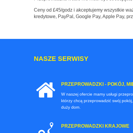
Ceny
od £45/godz
i akceptujemy wszystkie waż
kredytowe, PayPal, Google Pay, Apple Pay, pr
NASZE SERWISY
PRZEPROWADZKI - POKÓJ, MI
W naszej ofercie mamy usługi przepr
którzy chcą przeprowadzić swój pokój,
duży dom.
PRZEPROWADZKI KRAJOWE