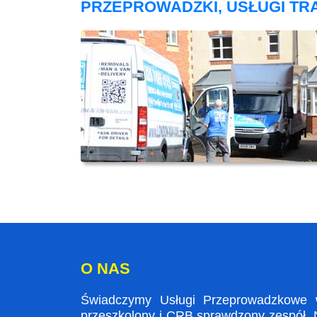
PRZEPROWADZKI, USŁUGI T
O NAS
Świadczymy Usługi Przeprowadzkowe w
przeszkolony i CRB sprawdzony zespół. N