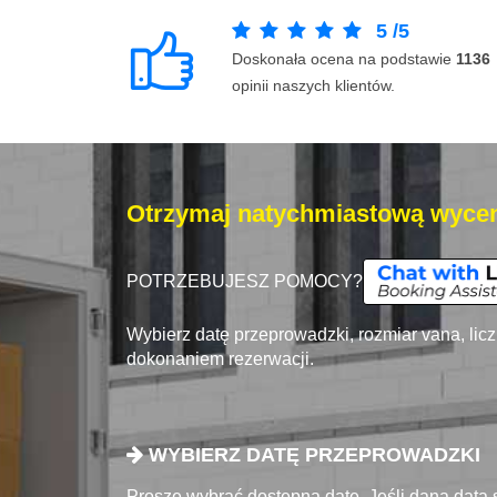
5
/
5
Doskonała ocena na podstawie
1136
opinii naszych klientów.
Otrzymaj natychmiastową wycen
POTRZEBUJESZ POMOCY?
Wybierz datę przeprowadzki, rozmiar vana, lic
dokonaniem rezerwacji.
WYBIERZ DATĘ PRZEPROWADZKI
Proszę wybrać dostępna datę. Jeśli dana data 