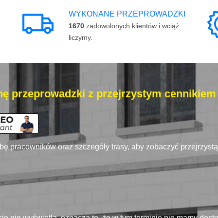
WYKONANE PRZEPROWADZKI
1670
zadowolonych klientów i wciąż
liczymy.
ę przeprowadzki z przejrzystym cennikiem
zbę pracowników oraz szczegóły trasy, aby zobaczyć przejrzyst
się nie wyświetla, oznacza to, że w tym terminie nie mamy dos