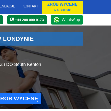
ZRÓB WYCENĘ
ENDACJE
KONTAKT
W 60 Sekund
WhatsApp
+44 208 099 9173
 LONDYNIE
 Z i DO South Kenton
ZRÓB WYCENĘ