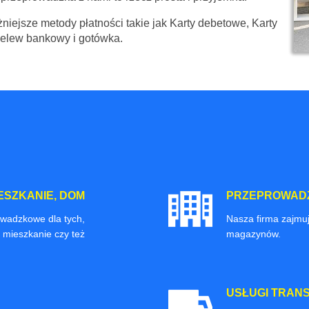
niejsze metody płatności takie jak Karty debetowe, Karty
zelew bankowy i gotówka.
ESZKANIE, DOM
PRZEPROWADZ
owadzkowe dla tych,
Nasza firma zajmuj
 mieszkanie czy też
magazynów.
USŁUGI TRAN