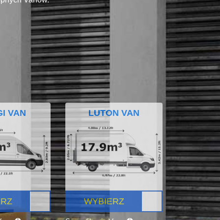
I VAN
LUTON VAN
ERZ
WYBIERZ