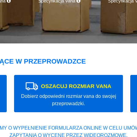
ana
Specyfikacja Vana
Specyfikacja
JĄCE W PRZEPROWADZCE
OSZACUJ ROZMIAR VANA
Dobierz odpowiedni rozmiar vana do swojej
przeprowadzki.
MY O WYPEŁNIENIE FORMULARZA ONLINE W CELU UMÓW
ZAPYTANIA O WYCENĘ PRZEZ WIDEOROZMOWĘ.