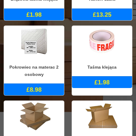
£1.98
£13.25
Pokrowiec na materac 2
Taśma klejąca
osobowy
£1.98
£8.98