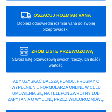
OSZACUJ ROZMIAR VANA
Dobierz odpowiedni rozmiar vana do swojej
przeprowadzki.
ZRÓB LISTE PRZEWOZOWĄ
Stwórz listę przewozową swoich rzeczy, ich ilość i
wartość.
ABY UZYSKAĆ DALSZĄ POMOC, PROSIMY O
WYPEŁNIENIE FORMULARZA ONLINE W CELU
UMÓWIENIA SIĘ NA TELEFON ZWROTNY LUB
ZAPYTANIA O WYCENĘ PRZEZ WIDEOROZMOWĘ.