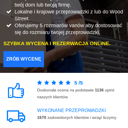
twój dom lub twoją firmę.
Lokalne i krajowe przeprowadzki z lub do Wood
Street.
Oferujemy 5 rozmiarów vanów aby dostosować
się do rozmiaru twojej przeprowadzki.
SZYBKA WYCENA I REZERWACJA ONLINE.
ZRÓB WYCENĘ
5
/
5
Doskonała ocena na podstawie
1136
opinii
naszych klientów.
WYKONANE PRZEPROWADZKI
1670
zadowolonych klientów i wciąż liczymy.