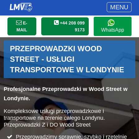
MENU
E-
+44 208 099
MAIL
9173
WhatsApp
PRZEPROWADZKI WOOD
STREET - USŁUGI
TRANSPORTOWE W LONDYNIE
Profesjonalne Przeprowadzki w Wood Street w
Londynie.
Kompleksowe usługi przeprowadzkowe i
transportowe na terenie całego Londynu.
Przeprowadzki Z i DO Wood Street
Przeprowadzimy sprawnie, szybko i rzetelnie