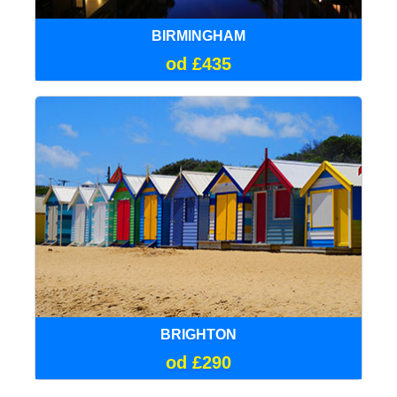
BIRMINGHAM
od £435
BRIGHTON
od £290