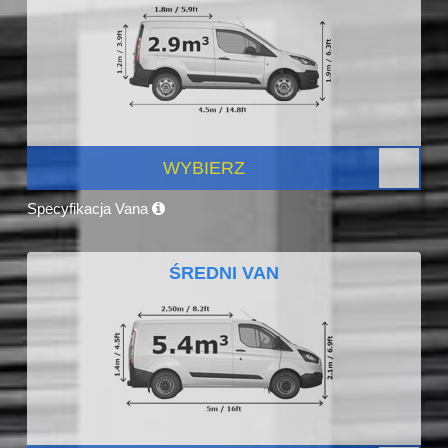
WYBIERZ
Specyfikacja Vana
ŚREDNI VAN