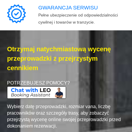
GWARANCJA SERWISU
Pełne ubezpieczenie od odpowiedzialności
cywilnej i towarów w tranzycie.
Otrzymaj natychmiastową wycenę
przeprowadzki z przejrzystym
cennikiem
POTRZEBUJESZ POMOCY?
Wybierz datę przeprowadzki, rozmiar vana, liczbę
pracowników oraz szczegóły trasy, aby zobaczyć
przejrzystą wycenę online swojej przeprowadzki przed
dokonaniem rezerwacji.