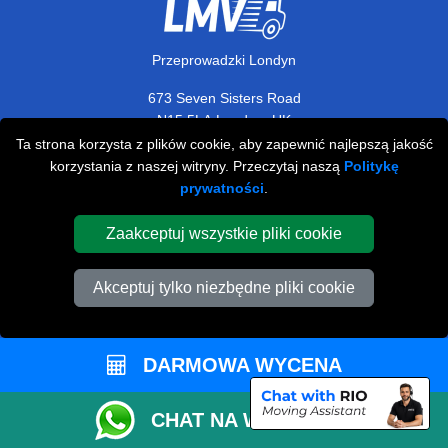
Przeprowadzki Londyn
673 Seven Sisters Road
,
N15 5LA
London
UK
Ta strona korzysta z plików cookie, aby zapewnić najlepszą jakość
Napisz do nas
korzystania z naszej witryny. Przeczytaj naszą
Politykę
+44 208 099 9173
prywatności
.
Zaakceptuj wszystkie pliki cookie
STREFA KLIENTA
Akceptuj tylko niezbędne pliki cookie
Kontakt
FAQ
DARMOWA WYCENA
Rekomendacje
CHAT NA WHATSAPP
Polityka Prywatności