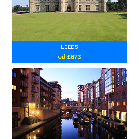
LEEDS
od £673